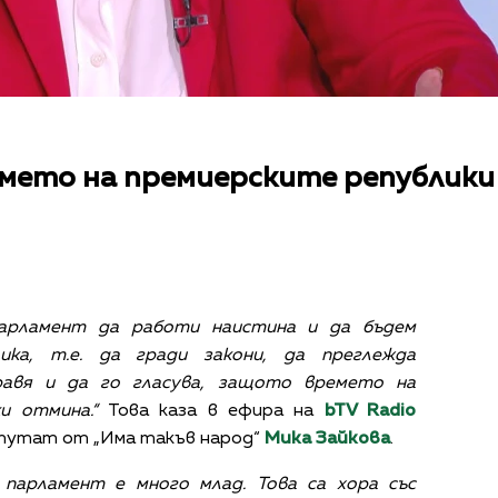
емето на премиерските републик
парламент да работи наистина и да бъдем
ика, т.е. да гради закони, да преглежда
равя и да го гласува, защото времето на
и отмина.“
Това каза в ефира на
bTV Radio
путат от „Има такъв народ“
Мика Зайкова
.
 парламент е много млад. Това са хора със