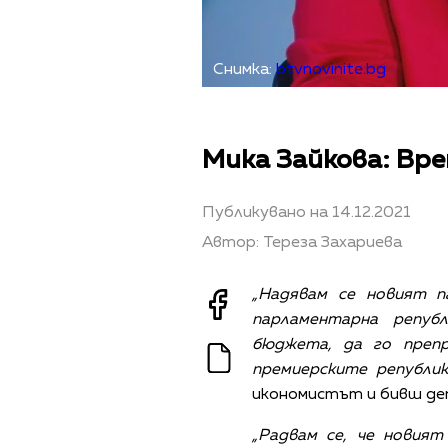
Снимка:
btvnovinite.bg
Мика Зайкова: Вр
Публикувано на 14.12.2021
Автор: Тереза Захариева
„Надявам се новият 
парламентарна републ
бюджета, да го преп
премиерските републик
икономистът и бивш де
„Радвам се, че новият