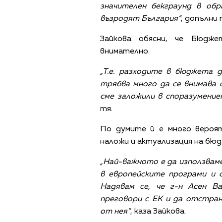
значителен бекграунд в обр
възродят България“
, допълни 
Зайкова обясни, че Бюдж
внимателно.
„Т.е. разходите в бюджета
трябва много да се внимава
сме заложили в споразумение
тя.
По думите й е много вероя
наложи и актуализация на бю
„Най-важното е да използваме
в европейските програми и 
Надявам се, че г-н Асен В
преговори с ЕК и да отстран
от нея“
, каза Зайкова.