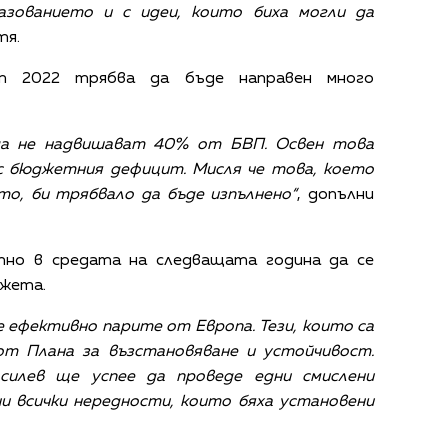
азованието и с идеи, които биха могли да
тя.
ет 2022 трябва да бъде направен много
 да не надвишават 40% от БВП. Освен това
 с бюджетния дефицит. Мисля че това, което
то, би трябвало да бъде изпълнено“
, допълни
тно в средата на следващата година да се
джета.
 ефективно парите от Европа. Тези, които са
от Плана за възстановяване и устойчивост.
асилев ще успее да проведе едни смислени
и всички нередности, които бяха установени