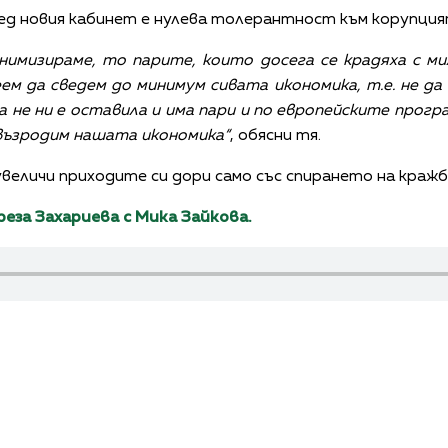
ед новия кабинет е нулева толерантност към корупция
инимизираме, то парите, които досега се крадяха с м
ем да сведем до минимум сивата икономика, т.е. не да 
а не ни е оставила и има пари и по европейските прогр
 възродим нашата икономика“
, обясни тя.
увеличи приходите си дори само със спирането на краж
еза Захариева с Мика Зайкова.