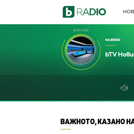
НО
12:00
|
12:30
НА ЖИВО
bTV Нов
ВАЖНОТО, КАЗАНО НА