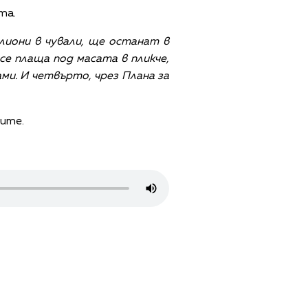
та.
илиони в чували, ще останат в
се плаща под масата в пликче,
ами. И четвърто, чрез Плана за
бите.