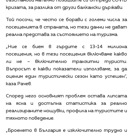
възстанови напълно позициите си отпреди COVID
кризата, за разлика от други балкански държави.
Той посочи, че често се борави с големи числа за
посещенията в страната, но тези данни не дават
реална представа за състоянието на туризма.
„Ние се бием в гърдите с 13-14 милиона
посещения, но в тези посещения включваме какво
ли не – включително транзитни туристи.
Въпросът е какви показатели използваме, за да
оценим един туристически сезон като успешен“,
каза Рачев.
Според него основният проблем остава липсата
на ясна и достъпна статистика за реално
реализираните нощувки, профила на туристите и
тяхното поведение.
„Броенето в България е изключително трудно и