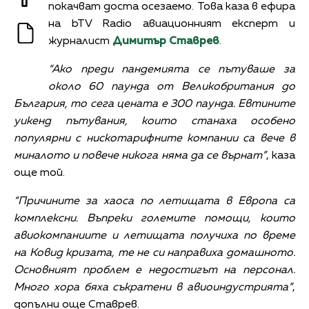
покачват доста осезаемо. Това каза в ефира
на bTV Radio авиационният експерт и
журналист
Димитър Ставрев
.
“Ако преди пандемията се пътуваше за
около 60 паунда от Великобритания до
България, то сега цената е 300 паунда. Евтините
уикенд пътувания, които станаха особено
популярни с нискотарифните компании са вече в
миналото и повече никога няма да се върнат”
, каза
още той.
“Причините за хаоса по летищата в Европа са
комплексни. Въпреки големите помощи, които
авиокомпаниите и летищата получиха по време
на Ковид кризата, те не си направиха домашното.
Основният проблем е недостигът на персонал.
Много хора бяха съкратени в авиоиндустрията”
,
допълни още Ставрев.