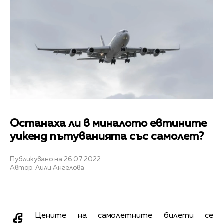
Останаха ли в миналото евтините
уикенд пътуванията със самолет?
Публикувано на 26.07.2022
Автор: Лили Ангелова
Цените на самолетните билети се