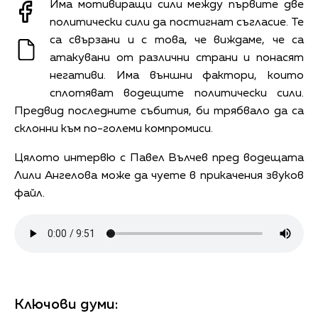
Има мотивиращи сили между първите две
политически сили да постигнат съгласие. Те
са свързани и с това, че виждаме, че са
атакувани от различни страни и понасят
негативи. Има външни фактори, които
сплотяват водещите политически сили.
Предвид последните събития, би трябвало да са
склонни към по-големи компромиси.
Цялото интервю с Павел Вълчев пред водещата
Лили Ангелова може да чуете в прикачения звуков
файл.
Ключови думи: