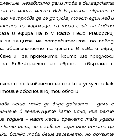
олемина, независимо дали това е българската
тно на много места във веригите еврото е
ъщо не трябва да се допуска, тоест един лев и
писано на кирилица, на този език, на който
за в ефира на bTV Radio Пейо Майорски,
та за защита на потребителите, по повод
а обозначението на цените в лева и евро,
кване и за промените, които ще предложи
 за въвеждането на еврото, свързани с
ята и поскъпването на стоки и услуги, и как
 това е обосновано, той обясни:
ва нещо може да бъде доказано – дали е
ай-вече в зеленчуците като цяло, ние бяхме
ша година – март месец времето така удари
 като цяло, че е съвсем нормално цените да
лки, всичко това беше засегнато, но другите