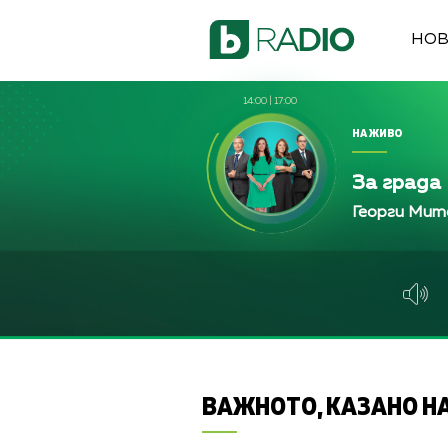
НО
14:00
|
17:00
НА ЖИВО
За града
Георги Мит
ВАЖНОТО, КАЗАНО НА