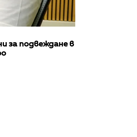
и за подвеждане в
ро