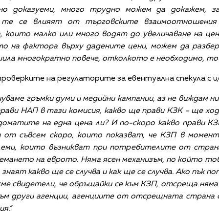
дно доказуеми, много трудно можем да докажем, 
, те се влияят от търговските взаимоотношения
а, които малко или много водят до увеличаване на це
о на фактора върху дадените цени, можем да разбере
ила многократно повече, отколкото е необходимо, това 
роверките на регулаторите за евентуална спекула с ц
чуваме гръмки думи и медийни кампании, аз не виждам н
прави НАП в тази комисия, какво ще прави КЗК – ще ход
доматите на една цена ли? И по-скоро какво прави КЗ
и от съвсем скоро, които показват, че КЗП в момент
блеми, които възникват при потребителите от страна
емането на еврото. Няма ясен механизъм, по който тов
наят какво ще се случва и как ще се случва. Ако пък по
ме свидетели, че обръщайки се към КЗП, отсреща няма 
към други агенции, агенциите от отсрещната страна
я.“