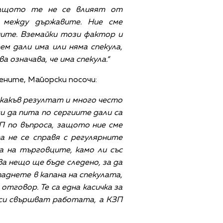
защото те не се влияят от
 между държавите. Ние сме
ните. Вземайки този фактор и
м дали има или няма спекула,
означава, че има спекула.“
ените, Майорски посочи:
икакъв резултат и много често
и да пита по сергиите дали са
П по въпроса, защото ние сме
а не се справя с регулярните
 на търговците, камо ли със
а нещо ще бъде следено, за да
паднете в капана на спекулата,
отговор. Те са една касичка за
 си свършват работата, а КЗП