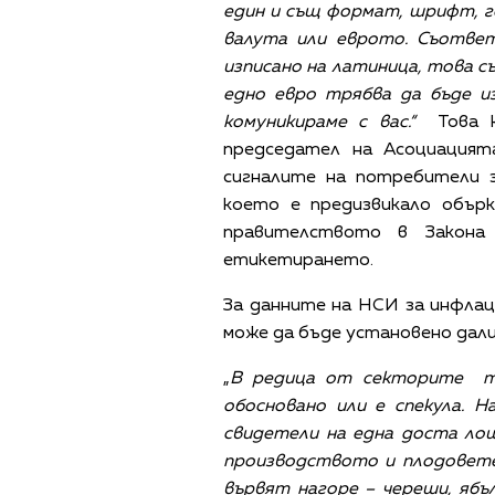
един и същ формат, шрифт, г
валута или еврото. Съотве
изписано на латиница, това с
едно евро трябва да бъде из
комуникираме с вас.“
Това ка
председател на Асоциация
сигналите на потребители з
което е предизвикало обър
правителството в Закона
етикетирането.
За данните на НСИ за инфлаци
може да бъде установено дали
„
В редица от секторите то
обосновано или е спекула. Н
свидетели на една доста ло
производството и плодовете
вървят нагоре – череши, ябъ