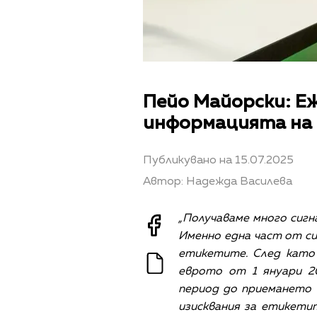
Пейо Майорски: Еж
информацията на 
Публикувано на 15.07.2025
Автор: Надежда Василева
„Получаваме много сигна
Именно една част от си
етикетите. След като 
еврото от 1 януари 2
период до приемането н
изисквания за етикетит