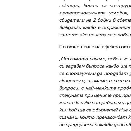
сектори, които са по-тру
метеорологичните условия
свидетели на 2 войни в свет
виждайки какво е отражениет
защото ако цената се е повиш
По отношение на ефекта от п
„
От самото начало, освен, че 
си задавам въпроса какво ще 
се споразумели да продават 
свидетели, а имаме и сигнал
въпроси, с най-малките про
спекулата при цените при при
могат всички потребители да з
към кой ще се обърнете? Ние с
сигнали, които пренасочват 
не предприема никакви действи