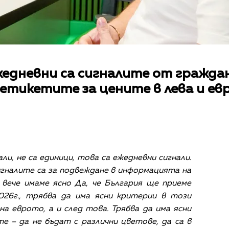
едневни са сигналите от граждан
етикетите за цените в лева и ев
ли, не са единици, това са ежедневни сигнали.
гналите са за подвеждане в информацията на
вече имаме ясно Да, че България ще приеме
026г., трябва да има ясни критерии в този
а еврото, а и след това. Трябва да има ясни
е – да не бъдат с различни цветове, да са в