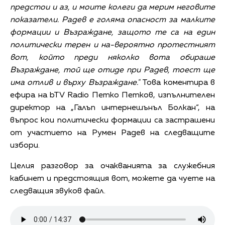
предстои и аз, и моите колеги да мерим неговите
показатели. Радев е голяма опасност за малките
формации и Възраждане, защото те са на един
политически терен и на-вероятно протестният
вот, който преди няколко вота обираше
Възраждане, той ще отиде при Радев, тоест ще
има отлив и върху Възраждане."
Това коментира в
ефира на bTV Radio Петко Петков, изпълнителен
директор на „Галъп интернешънъл Болкан“, на
въпрос кои политически формации са застрашени
от участието на Румен Радев на следващите
избори.
Целия разговор за очакванията за служебния
кабинет и предстоящия вот, можете да чуете на
следващия звуков файл.