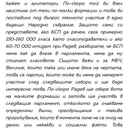
кажем и агитатори. По-скоро той би взел
наистина от тези по-малки формации и това би
поставило под въпрос тяхното участие в едно
бъдещо Народно събрание. Защото сами си
представяте, ако БСП да речем, сега примерно
150-160 000 гласа като гласоподаватели и ако
60-70 000 отидат при Радев, разбирате, че БСП
няма как да влезе в парламента, няма да му
стигнат гласовете. Същото важи и за МЕЧ,
Величие, които така или иначе бяха на чертата,
това са партии, които може би няма да намерят
участие след следващите избори и ще бъде
интересно това. По-скоро Радев ще обере вота
на малките формации и затова ще участва в
следващия парламент, отколкото да очакваме
определени вълни, преобръщания и такива
пророкувания, които в момента поне не са плод на
данни или някакви и социални факти. Това