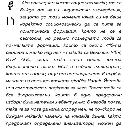
"
Ако погледнем чисто социологически, то се
вижда от наши индиректни изследвания,
защото до този момент някак си не беше
коректно социологически да се пита за
политическа формация, която не се е
състояла, но реално погледнато това са
по-малките формации, които са около 4%-та
бариера и малко над нея – такива са Величие, МЕЧ,
ИТН АПС, също така стои много голяма
въпросителна около БСП и нейния електорат,
която от години, още от номинирането в първия
мандат на президентската двойка Радев-Йотова
има сплотеност и подкрепа за него. Тоест това са
все въпросителни, които в едни предсрочни
избори биха натежали евентуално в негова полза,
така че аз мога да кажа според мен, че по-скоро не
виждам някакви наченки на някаква вълна, както
предричат определени анализатори, можем да