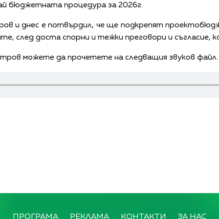
ай бюджетната процедура за 2026г.
ов и днес е потвърдил, че ще подкрепят проектобюдже
, след доста спорни и тежки преговори и съгласие, к
итров можете да прочетете на следващия звуков файл.
ПРОГРАМА
РЕКЛАМА
КОНТАКТИ
ЗА НАС