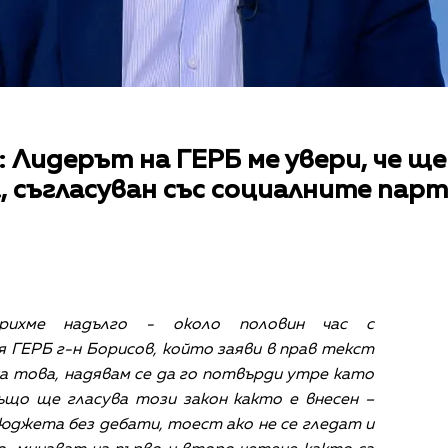
 Лидерът на ГЕРБ ме увери, че щ
, съгласуван със социалните пар
орихме надълго - около половин час с
 ГЕРБ г-н Борисов, който заяви в прав текст
а това, надявам се да го потвърди утре като
ъщо ще гласува този закон както е внесен –
бюджета без дебати, тоест ако не се гледат и