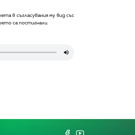
та в съгласувания му вид със
оето са постигнали.