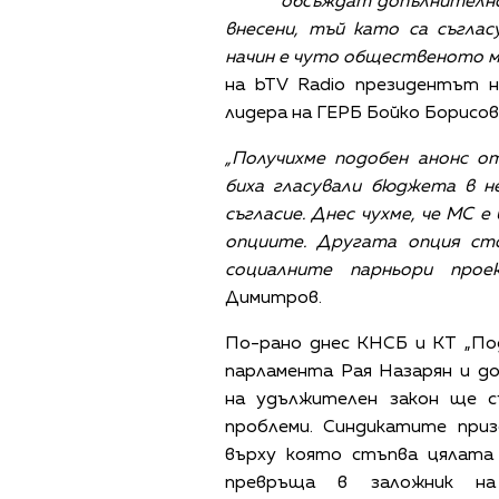
обсъждат допълнително
внесени, тъй като са съгла
начин е чуто общественото мн
на bTV Radio президентът 
лидера на ГЕРБ Бойко Борисов
„Получихме подобен анонс о
биха гласували бюджета в н
съгласие. Днес чухме, че МС 
опциите. Другата опция ст
социалните парньори прое
Димитров.
По-рано днес КНСБ и КТ „По
парламента Рая Назарян и д
на удължителен закон ще с
проблеми. Синдикатите приз
върху която стъпва цялата 
превръща в заложник на 