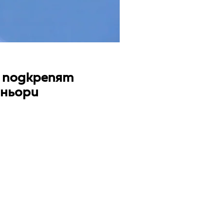
е подкрепят
тньори