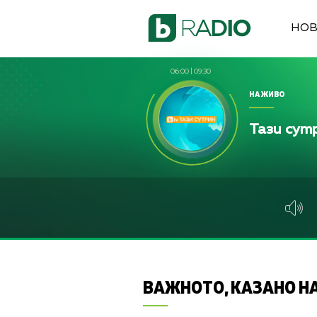
НО
06:00
|
09:30
НА ЖИВО
Тази сут
ВАЖНОТО, КАЗАНО НА