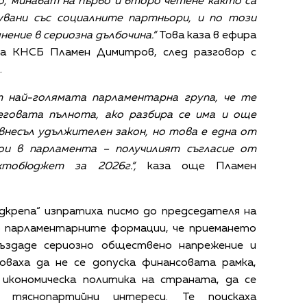
, минават на първо и второ четене както са
сувани със социалните партньори, и по този
ение в сериозна дълбочина.“
Това каза в ефира
на КНСБ Пламен Димитров, след разговор с
.
т най-голямата парламентарна група, че те
еговата пълнота, ако разбира се има и още
е внесъл удължителен закон, но това е една от
ои в парламента – получилият съгласие от
ктобюджет за 2026г.“,
каза още Пламен
дкрепа“ изпратиха писмо до председателя на
о парламентарните формации, че приемането
ъздаде сериозно обществено напрежение и
оваха да не се допуска финансовата рамка,
икономическа политика на страната, да се
тяснопартийни интереси. Те поискаха