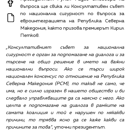
въпроса ще свика ли Консултативен съвет
по национална сигурност по въпроса за
евроинтеграцията на Република Северна
Македония, както призова премиерът Кирил
Петков.
„Консултативният съвет за национална
сигурност е орган за подпомагане на диалога и за
търсене на общо решение в името на важни
национални въпроси. Ако се търси широк
национален консенсус по отношение на Република
Северна Македония (РСМ), то такъв не само, че
има, но е силно изразен в нашето общество и би
следвало управляващите да са наясно с него. Ако
целта е подпомагане на диалога в рамките на
самата коалиция и той е нарушен по някакви
причини, то трябва ясно да се каже какви са
причините за това”
, уточни президентът.