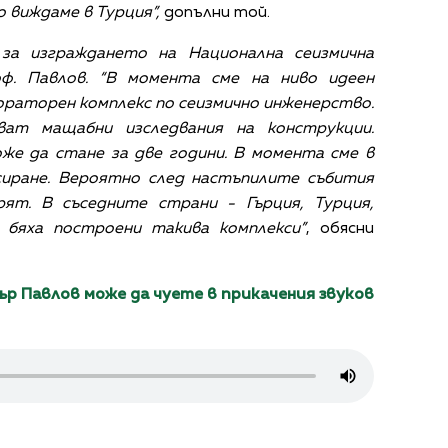
 виждаме в Турция”,
допълни той.
 за изграждането на Национална сеизмична
оф. Павлов. “В момента сме на ниво идеен
ораторен комплекс по сеизмично инженерство.
ат мащабни изследвания на конструкции.
же да стане за две години. В момента сме в
сиране. Вероятно след настъпилите събития
ят. В съседните страни - Гърция, Турция,
 бяха построени такива комплекси”
, обясни
р Павлов може да чуете в прикачения звуков