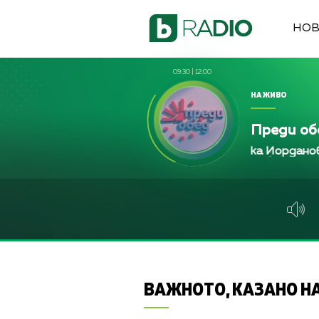
НО
09:30
|
12:00
НА ЖИВО
Преди об
Франциска Йорданова, Зейн
Франциска Йорданова, Зейн
Франциска Йорданов
ВАЖНОТО, КАЗАНО НА