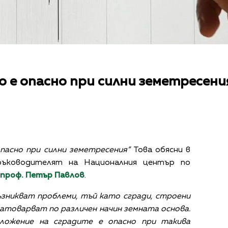
 е опасно при силни земетресени
пасно при силни земетресения”
Това обясни в
ръководителят на Националния център по
проф. Петър Павлов
.
зникват проблеми, тъй като сгради, строени
натоварват по различен начин земната основа.
ложение на сградите е опасно при такива