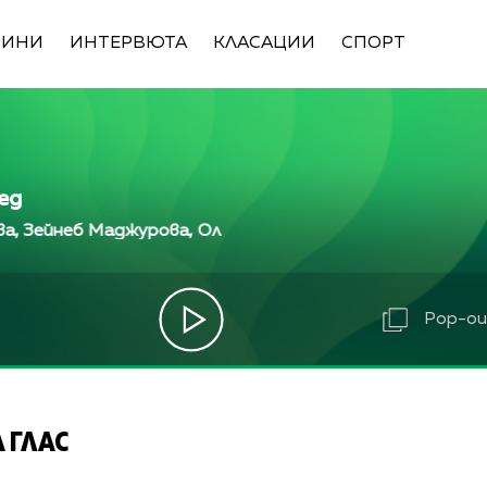
ВИНИ
ИНТЕРВЮТА
КЛАСАЦИИ
СПОРТ
ед
еб Маджурова, Оля Маринова, Петър Дочев
Франц
еб Маджурова, Оля Маринова, Петър Дочев
Франц
а, Зейнеб Маджурова, Оля Маринова, Петър Дочев
Pop-out
 ГЛАС