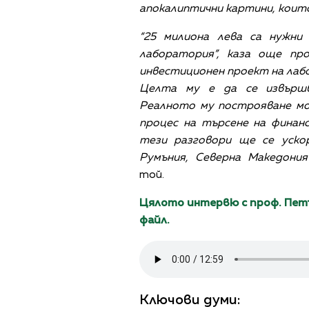
апокалиптични картини, които
“25 милиона лева са нужни
лаборатория”, каза още пр
инвестиционен проект на лаб
Целта му е да се извършв
Реалното му построяване мо
процес на търсене на финан
тези разговори ще се ускор
Румъния, Северна Македония
той.
Цялото интервю с проф. Петъ
файл.
Ключови думи: