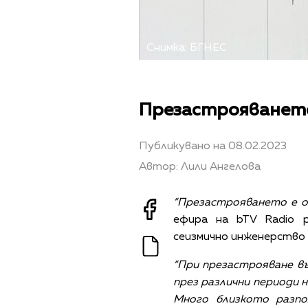
Снимка: БГНЕС
Презастрояването
Публикувано на 08.02.2023
Автор: Лили Ангелова
“Презастрояването е о
ефира на bTV Radio
сеизмично инженерство
“При презастрояване въ
през различни периоди 
Много близкото разпо