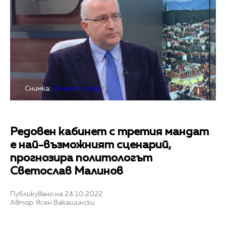
Снимка:
btvnovinite.bg
Редовен кабинет с третия мандат
е най-възможният сценарий,
прогнозира политологът
Светослав Малинов
Публикувано на 24.10.2022
Автор: Ясен Вакашински