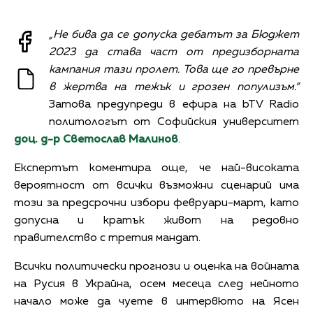
„Не бива да се допуска дебатът за Бюджет
2023 да става част от предизборната
кампания тази пролет. Това ще го превърне
в жертва на тежък и грозен популизъм.“
Затова предупреди в ефира на bTV Radio
политологът от Софийския университет
доц. д-р Светослав Малинов
.
Експертът коментира още, че най-високата
вероятност от всички възможни сценарий има
този за предсрочни избори февруари-март, като
допусна и кратък живот на редовно
правителство с третия мандат.
Всички политически прогнози и оценка на войната
на Русия в Украйна, осем месеца след нейното
начало може да чуете в интервюто на Ясен