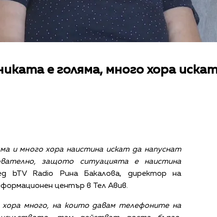
никата е голяма, много хора иска
ма и много хора наистина искат да напуснат
ователно, защото ситуацията е наистина
д bTV Radio Рина Бакалова, директор на
формационен център в Тел Авив.
 хора много, на които давам телефоните на