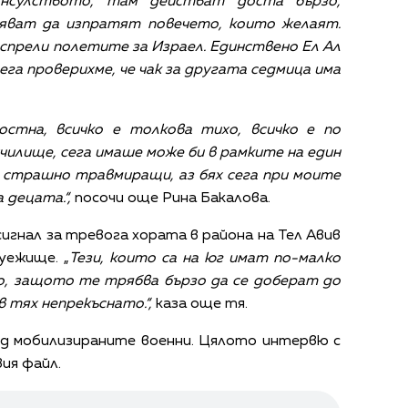
нсулството, там действат доста бързо,
спяват да изпратят повечето, които желаят.
 спрели полетите за Израел. Единствено Ел Ал
ега проверихме, че чак за другата седмица има
стна, всичко е толкова тихо, всичко е по
чилище, сега имаше може би в рамките на един
а страшно травмиращи, аз бях сега при моите
 децата.“,
посочи още Рина Бакалова.
сигнал за тревога хората в района на Тел Авив
уежище. „
Тези, които са на юг имат по-малко
, защото те трябва бързо да се доберат до
 тях непрекъснато.“,
каза още тя.
ед мобилизираните военни. Цялото интервю с
ия файл.