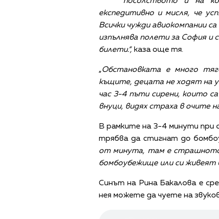
посолството и на ко
експедитивно и мисля, че у
Всички чужди авиокомпании са
изпълнява полети за София и с
билети.“,
каза още тя.
„
Обстановката е много тяго
къщите, децата не ходят на у
час 3-4 пъти сирени, които с
внуци, видях страха в очите на
В рамките на 3-4 минути при 
трябва да стигнат до бомбо
от минута, там е страшното
бомбоубежище или си живеят в
Синът на Рина Бакалова е ср
нея можете да чуете на звуков