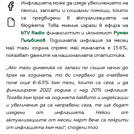
Инфлацията може да изяде увеличението на
пенсии, заплати и социални помощи, които
са предвидени в актуализацията на
бюджета. Това мнение изрази в ефира на
bTV Radio
финансистът и икономист
Румен
Гълъбинов
. Годишната инфлация за месец
май тази година спрямо май миналата е 15.6%,
показват данните на националната статистика.
„Ако тази динамика се запази по същия начин до
края на годината, то би следвало да очакваме
поне още 6-6.5% към тези, които са сега, и да
финишираме 2022 година с над 20% инфлация.
Тогава към края на годината каквито и индексации
и увеличения да са направени сега, те ще бъдат
изядени от инфлацията. Някои от
актуализациите от месец март вече са покрити
от инфлацията към май“
, сподели той.