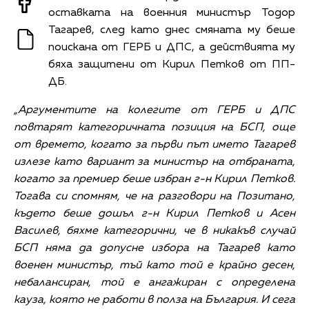
оставката на военния министър Тодор
Тагарев, след като днес смяната му беше
поискана от ГЕРБ и ДПС, а действията му
бяха защитени от Кирил Петков от ПП-
ДБ.
„Аргументите на колегите от ГЕРБ и ДПС
повтарят категоричната позиция на БСП, още
от времето, когато за първи път името Тагарев
излезе като вариант за министър на отбраната,
когато за премиер беше избран г-н Кирил Петков.
Тогава си спомням, че на разговори на Позитано,
където беше дошъл г-н Кирил Петков и Асен
Василев, бяхме категорични, че в никакъв случай
БСП няма да допусне избора на Тагарев като
военен министър, тъй като той е крайно десен,
небалансиран, той е ангажиран с определена
кауза, която не работи в полза на България. И сега