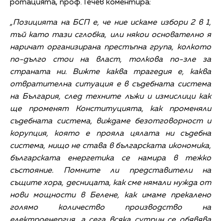
ротацията, проф. Гечев коментира:
„Позицията на БСП е, че ние искаме избори 2 в 1,
тъй като тази сглобка, или някои основателно я
наричат организирана престъпна група, колкото
по-дълго стои на власт, толкова по-зле за
страната ни. Вижте каква трагедия е, каква
отвратителна ситуация е в съдебната система
на България, след техните лъжи и измислици как
ще променят Конституцията, как променяли
съдебната система, виждаме безотговорност и
корупция, която е прояла цялата ни съдебна
система, нищо не става в българската икономика,
българската енергетика се намира в тежко
състояние. Помните ли представители на
същите хора, десницата, как сме нямали нужда от
нови мощности в Белене, как имаме прекалено
голямо количество производство на
електроенергия, а сега всяка сутрин се обявява