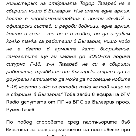
министърът на отбраната Тодор Тагарев не е
свършил нищо в България. Ние имаме една армия,
която е недокомплектована с почти 25-30% и
офицерски състав, и редови войници, една армия,
която и сега – то не е и тайна, но да издавам
колко танка са работещи в България, нищо ново
не е взето в армията като въоръжение,
самолетите ще ги чакаме до 3050-та година
сигурно
F-16
, г-н Тагарев не си е свършил
работата, трябваше от българска страна да се
доукрепи летището да може да посрещне новите
F-16
, когато и ако са готови, така че той нищо не
е свършил в България.“
Това заяви в ефира на bTV
Radio депутата от ПГ на БПС за България проф.
Румен Гечев.
По повод споровете сред партньорите във
властта за разпределението на постовете при