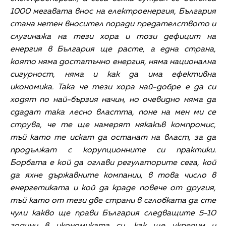
1000 мегавата внос на електроенергия, България
стана нетен вносител поради предателството и
слугинажа на тези хора и този дефицит на
енергия в България ще расте, а една страна,
която няма достатъчно енергия, няма национална
сигурност, няма и как да има ефективна
икономика. Така че тези хора най-добре е да си
ходят по най-бързия начин, но очевидно няма да
сдадат така лесно властта, поне на мен ми се
струва, че те ще намерят някакъв компромис,
тъй като те искат да останат на власт, за да
продължат с корупционните си практики.
Борбата е кой да оглави регулаторите сега, кой
да яхне държавните компании, в това число в
енергетиката и кой да краде повече от другия,
тъй като от тези две страни в сглобката да сте
чули какво ще прави България следващите 5-10
години в икономиката си, как ще укрепим и