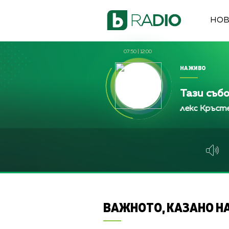
НО
07:50
|
12:00
НА ЖИВО
Тази съб
Алекс Кръстева, Жени
Алекс Кръстева, Жени
Алекс Кръстева,
ВАЖНОТО, КАЗАНО НА