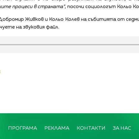
ките процеси в страната“
, посочи социологът Кольо Ко
 Добромир Живков и Кольо Колев на събитията от сед
уете на звуковия файл.
в
ПРОГРАМА
РЕКЛАМА
КОНТАКТИ
ЗА НАС