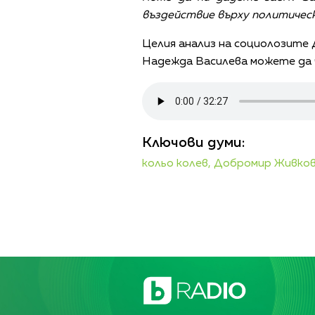
въздействие върху политичес
Целия анализ на социолозите
Надежда Василева можете да ч
Ключови думи:
кольо колев,
Добромир Живко