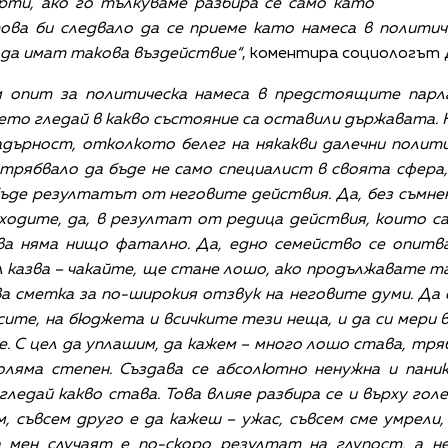
ерти, ако го тълкуваме разбира се само като
ова би следвало да се приеме като намеса в полити
 да имат такова въздействие“
, коментира социологът
м опит за политическа намеса в предстоящите пар
ето гледай в какво състояние са оставили държавата. Н
кадърност, отколкото белег на някакви далечни полит
 трябвало да бъде не само специалист в своята сфера, 
 бъде резултатът от неговите действия. Да, без съмне
ходите, да, в резултат от редица действия, които са
ова няма нищо фатално. Да, едно семейство се опитв
 казва – чакайте, ще стане лошо, ако продължавате так
 сметка за по-широкия отзвук на неговите думи. Да с
ите, на бюджета и всичките тези неща, и да си мери
. С цел да уплашим, да кажем – много лошо става, тря
оляма степен. Създава се абсолютно ненужна и паник
гледай какво става. Това влияе разбира се и върху го
, съвсем друго е да кажеш – ужас, съвсем сме умрели,
 мен случаят е по-скоро резултат на глупост, а не