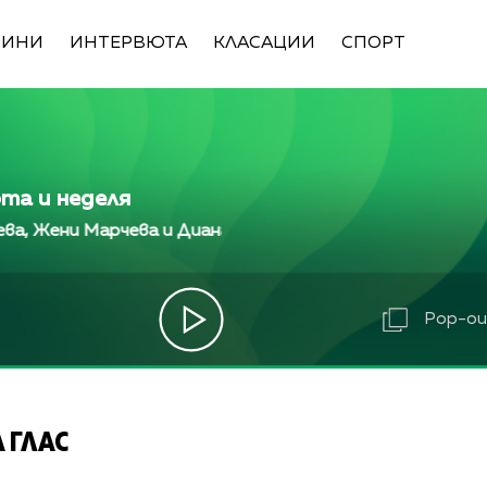
ВИНИ
ИНТЕРВЮТА
КЛАСАЦИИ
СПОРТ
ота и неделя
 Марчева и Диана Любенова
Алекс Кръстева, Жени
 Марчева и Диана Любенова
Алекс Кръстева, Жени
 Жени Марчева и Диана Любенова
Алекс Кръстева,
Pop-out
 ГЛАС