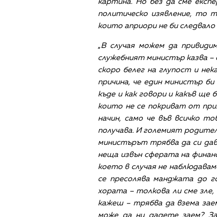
картина. Но без да сме експ
политическо изявление, то т
които априори не би следвало
„
В случая можем да привиди
служебният министър казва – 
скоро белег на глупост и не
причина, че един министър би
къде и как говори и какъв ще
които не се покриват от при
начин, само че във всичко т
получава. И големият родител
министърът трябва да си дава
неща извън сферата на финанс
което в случая не наблюдаваме
се пресолява манджата до г
хората – толкова ли сме зле, 
кажеш – трябва да взема заем
може да ни дадете заем? За