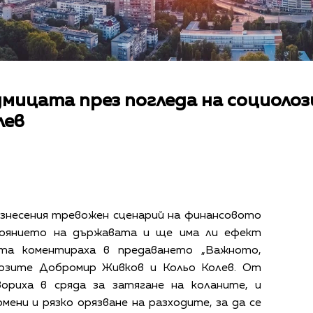
мицата през погледа на социоло
лев
изнесения тревожен сценарий на финансовото
тоянието на държавата и ще има ли ефект
ата коментираха в предаването „Важното,
олозите Добромир Живков и Кольо Колев. От
ориха в сряда за затягане на коланите, и
мени и рязко орязване на разходите, за да се