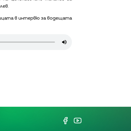
лев.
мицата в интервю за водещата