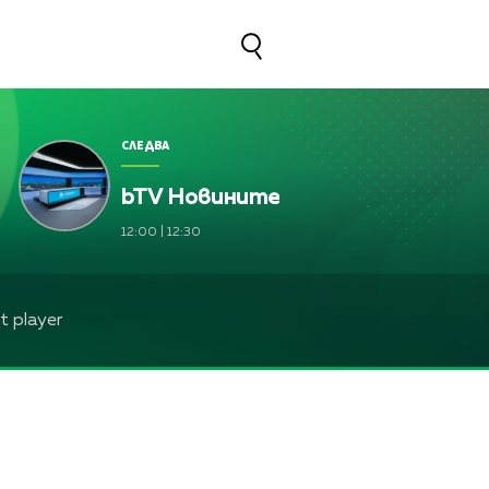
СЛЕДВА
bTV Новините
 Марчева и Диана Любенова
12:00
|
12:30
 Марчева и Диана Любенова
 Жени Марчева и Диана Любенова
 player