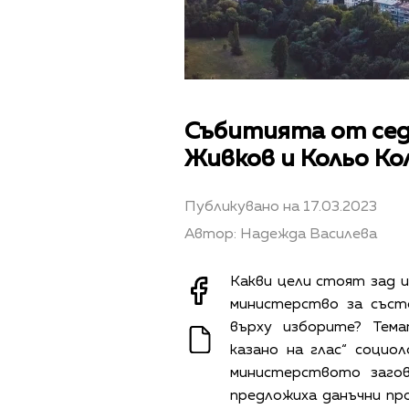
Събитията от сед
Живков и Кольо Ко
Публикувано на 17.03.2023
Автор: Надежда Василева
Какви цели стоят зад 
министерство за със
върху изборите? Тем
казано на глас“ соци
министерството загов
предложиха данъчни про