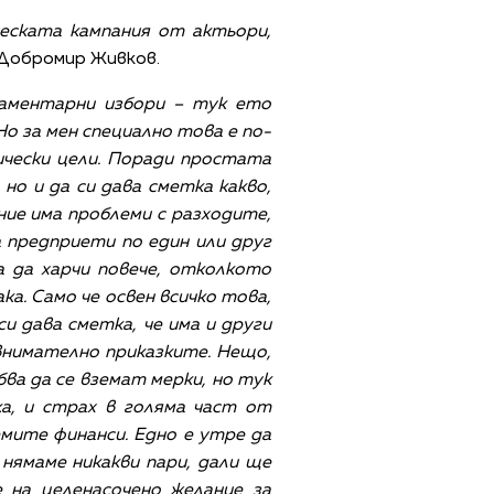
ческата кампания от актьори,
 Добромир Живков.
ламентарни избори – тук ето
о за мен специално това е по-
ически цели. Поради простата
но и да си дава сметка какво,
ние има проблеми с разходите,
 предприети по един или друг
а да харчи повече, отколкото
а. Само че освен всичко това,
и дава сметка, че има и други
 внимателно приказките. Нещо,
бва да се вземат мерки, но тук
а, и страх в голяма част от
лемите финанси. Едно е утре да
 нямаме никакви пари, дали ще
 на целенасочено желание за