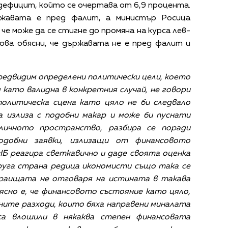
ефицит, който се очертава от 6,9 процента.
ържавата е пред фалит, а министър Росица
че може да се стигне до промяна на курса лев-
ова обясни, че държавата не е пред фалит и
редвидим определени политически цели, което
 като валидна в конкретния случай, не говори
политическа сцена като цяло не би следвало
 излиза с подобни макар и може би пуснати
личното пространство, разбира се поради
одобни заявки, излизащи от финансовото
НБ реагира светкавично и даде своята оценка
друга страна редица икономисти също така се
 краищата не отговаря на истината в такава
ясно е, че финансовото състояние като цяло,
ните разходи, които бяха направени миналата
са влошили в някаква степен финансовата