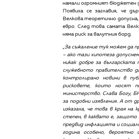
намали огромният бюджетен д
Появиха се заглавия, че д
Велкова теоретично допусна, 
евро. След това самата Велк
няма риск за валутния борд.
„За съжаление тук можем да п
– ако тази хипотеза допуснем
никак добре за българската 
служебното правителство да
контролирано новини в пуб
рисковете, които носят п
министерство. Слава Богу, Б
за подобни изявления. А от 
изказаха, че това в края на
степен, в каквато е, защото 
предвид инфлацията и социал
година особено, вероятно 