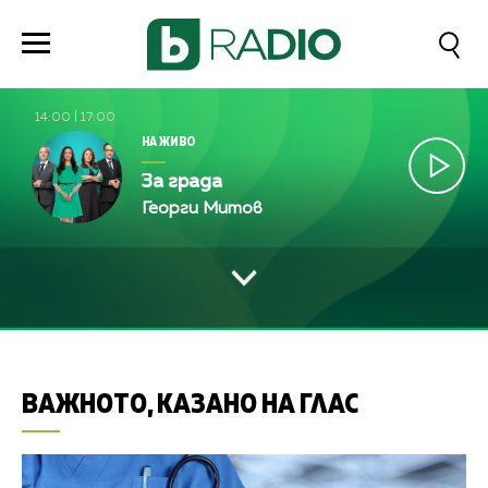
14:00
|
17:00
НА ЖИВО
За града
Георги Митов
ВАЖНОТО, КАЗАНО НА ГЛАС