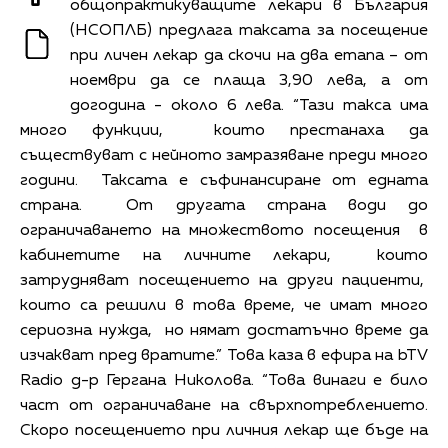
общопрактикуващите лекари в България
(НСОПЛБ) предлага таксата за посещение
при личен лекар да скочи на два етапа – от
ноември да се плаща 3,90 лева, а от
догодина - около 6 лева. “Тази такса има
много функции, които престанаха да
съществуват с нейното замразяване преди много
години. Таксата е съфинансиране от едната
страна. От другата страна води до
ограничаването на множеството посещения в
кабинетите на личните лекари, които
затрудняват посещението на други пациенти,
които са решили в това време, че имат много
сериозна нужда, но нямат достатъчно време да
изчакват пред вратите.” Това каза в ефира на bTV
Radio д-р Гергана Николова. “Това винаги е било
част от ограничаване на свърхпотреблението.
Скоро посещението при личния лекар ще бъде на