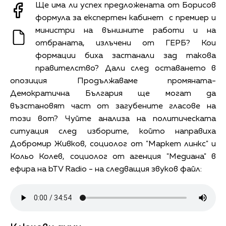
Ще има ли успех предложената от Борисов
формула за експертен кабинет с премиер и
министри на външните работи и на
отбраната, излъчени от ГЕРБ? Кои
формации биха застанали зад такова
правителство? Дали след оставането в
опозиция Продължаваме промяната-
Демократична България ще могат да
възстановят част от загубените гласове на
този вот? Чуйте анализа на политическата
ситуация след изборите, който направиха
Добромир Живков, социолог от "Маркет линкс" и
Кольо Колев, социолог от агенция "Медиана" в
ефира на bTV Radio - на следващия звуков файл: