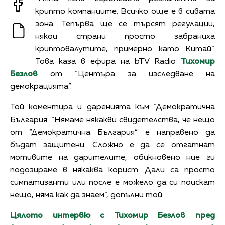
крипто компаниите. Всичко още е в сивата
зона. Тепърва ще се търсят регулации,
някои страни просто забраниха
криптовалутите, примерно като Китай”.
Това каза в ефира на bTV Radio
Тихомир
Безлов
от “Центъра за изследване на
демокрацията”.
Той коментира и даренията към “Демократична
България: “Нямаме някакви свидетелства, че нещо
от “Демократична България” е направено да
бъдат защитени. Сложно е да се отгатнат
мотивите на дарителите, обикновено ние ги
подозираме в някаква корист. Дали са просто
симпатизанти или после е можело да си поискат
нещо, няма как да знаем”, допълни той.
Цялото интервю с Тихомир Безлов пред