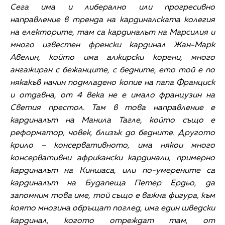
Сега има и либерално или прогресивно
направление в тренда на кардиналската колегия
на електорите, там са кардиналът на Марсилия и
много известен френски кардинал Жан-Марк
Авелин, който има алжирски корени, много
ангажиран с бежанците, с бедните, ето той е по
някакъв начин подмладено копие на папа Франциск
и отдавна, от 4 века не е имало французин на
Светия престол. Там в това направление е
кардиналът на Манила Тагле, който също е
реформатор, човек, близък до бедните. Другото
крило – консервативното, има някои много
консервативни африкански кардинали, примерно
кардиналът на Киншаса, или по-умерените са
кардиналът на Будапеща Петер Ердьо, да
запомним това име, той също е важна фигура, към
която мнозина обръщат поглед, има един шведски
кардинал, когото отреждат там, от