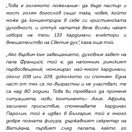
„Това е голямото пожелание- да бъде пастир и
мост, голям богослов също така, човек, който
може да концентрира в себе си християнската
духовност, и оттук нататък вече всички чакат
избора на тези 133 кардинали електори и
вмешателство на Светия дух.“,
каза още той.
„Ако вървим към завещанието, духовния завет на
папа Франциск, той е, да напомним, римският
първосвещеник, номинирал най-много кардинали,
около 108 или 109, доколкото си спомням. Една
част от тях са по-възрастни и не участват, те
са над 80 години. Това би трябвало да променя
ситуацията, нови континенти- Азия, Африка,
засилено присъствие, споменавате кардинал
Паролин, той е идвал в България, той е много
добре позната фигура, държавният секретар на
Ватикана, първият след папата, както го