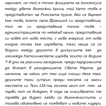
наричат, но той е точно фигурата на консенсуса
между двете възможни крила, тъй като това е
представител на Римската курия. Ако се върнем
към това, което папа Франциск си представяше,
той не си представяше точно това –
администрацията по някакъв начин, представяше
си човек от ново място, с нова енергия, от нова
гледна точка към църквата, тези неща са се
водили между другото в дискусиите как да
изглежда Католическата църква, които се водиха
7-8 дни на различни заседания, преди кардиналите
да влязат в резиденцията Света Марта, да
напомня, че някои от тях още снощи бяха там,
другите тази сутрин преди месата са заели
местата си. Тези 133-ма, голяма част от тях за
първи път се виждат, в хода на гласуването те
трябва да видят какви са възможностите, и
тогава обикновено се появяват и новите лидери.