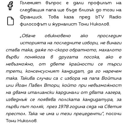
Големият въпрос е дали профилът на
следващия папа ще бъде близък до този на
Франциск. Това каза пред bTV Radio
философът и журналист Тони Николов.
„
Обаче обикновено ако проследим
историята на последните избори, не винаги
става така, даже по-скоро обратното, махалото
върви понякога в другата посока, ако е
невъзможно, от двете крайности се търси
трети, консенсусният кандидат, да го наречем
така. Такива случаи са с избора на папа Войтила
или Йоан Павел Втори, който при невъзможност
на двама италиански кардинали от двата лагера,
изведнъж се появява полската кандидатура, за
първи път поляк, през 1978 година сяда на Светия
престол. Така че има и тези прецеденти.“
, посочи
Тони Николов.