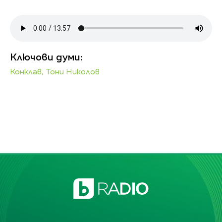
Ключови думи:
Конклав,
Тони Николов