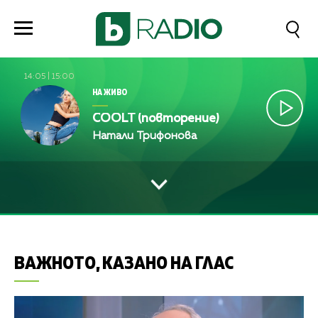
14:05
|
15:00
НА ЖИВО
COOLT (повторение)
Натали Трифонова
ВАЖНОТО, КАЗАНО НА ГЛАС