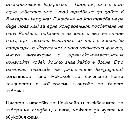
центристките кардинали – Паролин, има и още
едно известно име, той трябваше да дойде в
България- кардинал Пицабала, който трябваше да
бъде през май за една конференция, посветена на
папа Ронкали, поканен е за юни, и ако не стане
папа, ще посети България, но той е латински
патриарх на Йерусалим, много уважавана фигура,
много ангажиран с израелско-палестинския
конфликт, човек, който знае какво е война. Ето
различни плюсове на различните кандидати.“,
коментира Тони Николов за сочените като
кандидати с най-големи шансове да бъдат
избрани.
Цялото интервю за Конклава и очакванията за
избора на следващия папа, можете да чуете на
звуковия файл.