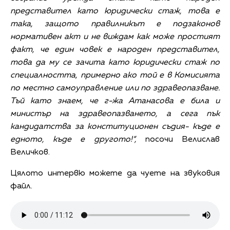
представител като юридически стаж, това е
така, защото правилникът е подзаконов
нормативен акт и не виждам как може простият
факт, че един човек е народен представител,
това да му се зачита като юридически стаж по
специалността, примерно ако той е в Комисията
по местно самоуправление или по здравеопазване.
Тъй като знаем, че г-жа Атанасова е била и
министър на здравеопазването, а сега пък
кандидатства за конституционен съдия- къде е
едното, къде е другото!“,
посочи Велислав
Величков.
Цялото интервю можете да чуете на звуковия
файл.