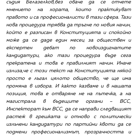
съдия Белазелков,без обаче да се отчете
мнението на хората, които практикуват
правото и са професионалисти в тази сфера. Тази
нова процедура трябва да тръгне по новия начин,
който е разписан в Конституцията и спокойно
може да се даде един месец за обществен и
експертен дебат по новоиздигнатите
кандидатури, ако тази процедура бъде сега
прекратена и това е правилният начин. Иначе
излиза,че с този текст на Конституцията някой
просто е лъгал цялото общество, че ще има
промяна в избора. И както казваме и в нашата
позиция, това е отваряне не на пътечка, а на
магистрала в бъдещите органи – ВСС,
Инспекторат към ВСС, да се направи следващият
растеж в грешката и отново с политически
излъчени кандидатури по партийни квоти да се
подмени професионализмът, прозрачността и