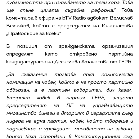
публичността при излъчването на тези хора. Това
ще спъне цялата съдебна реформа.“
Това
коментира в ефира на bTV Radio адвокат Велислав
Величков, който е председател на Инициатива
„Правосъдие за всеки“.
В позиция от гражданската организация
определят като откровено партийна
кандидатурата на Десислава Атанасова от ГЕРБ.
„За съжаление толкова ярка политическа
номинация на човек, който е не просто партийно
обвързан, а е партиен говорител, бих казал
вторият човек в партия ГЕРБ, защото
председателят на ПГ на управляващото
мнозинство винаги е вторият в йерархията след
лидера на една партия, човек, който твореше и
подписваше и уреждаше минаването на закони,
които бяха оспорвани в Конституционния съд,