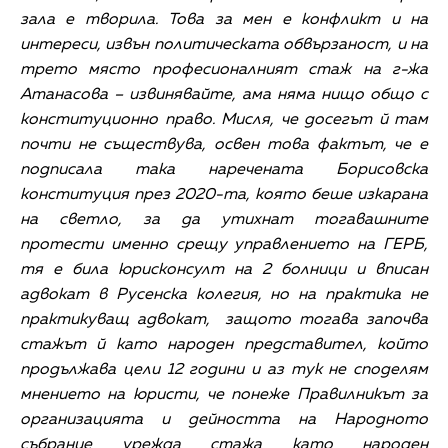
зала е творила. Това за мен е конфликт и на
интереси, извън политическата обвързаност, и на
трето място професионалният стаж на г-жа
Атанасова – извинявайте, ама няма нищо общо с
конституционно право. Мисля, че досегът й там
почти не съществува, освен това фактът, че е
подписала така наречената Борисовска
конституция през 2020-та, която беше изкарана
на светло, за да утихнат тогавашните
протести именно срещу управлението на ГЕРБ,
тя е била юрисконсулт на 2 болници и вписан
адвокат в Русенска колегия, но на практика не
практикуващ адвокат, защото тогава започва
стажът й като народен представител, който
продължава цели 12 години и аз тук не споделям
мнението на юристи, че понеже Правилникът за
организацията и дейността на Народното
събрание урежда стажа като народен