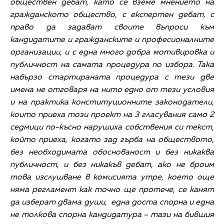
обществен дебат, като се вземе мнението на
гражданското общество, с експертен дебат, с
право да задават своите въпроси към
кандидатите и гражданските и професионалните
организации, и с една много добра мотивировка и
публичност на самата процедура по избора. Така
набързо стартираната процедура с тези две
имена не отговаря на нито едно от тези условия
и на практика конституционните законодатели,
които приеха този проект на 3 гласувания само 2
седмици по-късно нарушиха собствения си текст,
който приеха, когато зад гърба на обществото,
без необходимата обоснованост и без никаква
публичност, и без никакъв дебат, ако не броим
това изслушване в комисията утре, което още
няма регламент как точно ще протече, се канят
да изберат двама души, една доста спорна и една
не толкова спорна кандидатура – тази на бившия