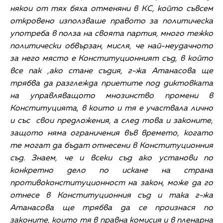
някои от тях бяха отменяни в КС, който съвсем
откровено използваше правото за политическа
употреба в полза на своята партия, много тежко
политически обвързан, мисля, че най-неудачното
за него място е Конституционният съд, в който
все пак ,ако стане съдия, г-жа Атанасова ще
трябва да разглежда приетите под диктовката
на управляващото мнозинство промени в
Конституцията, в които и тя е участвала лично
и със свои предложения, а след това и законите,
защото няма ограничения във времето, когато
те могат да бъдат отнесени в Конституционния
съд. Знаем, че и всеки съд ако установи по
конкретно дело по искане на страна
противоконституционност на закон, може да го
отнесе в Конституционния съд и така г-жа
Атанасова ще трябва да се произнася по
законите, които тя в правна комисия и в пленарна