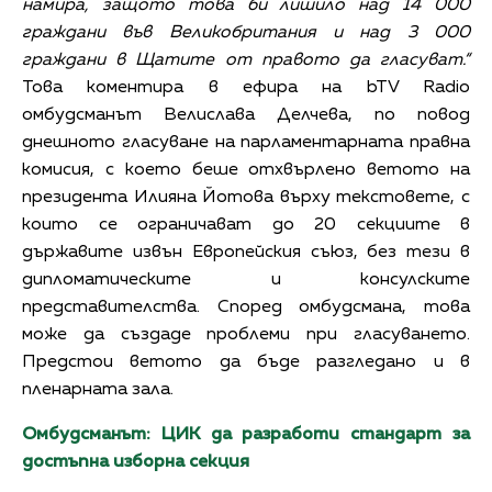
намира, защото това би лишило над 14 000
граждани във Великобритания и над 3 000
граждани в Щатите от правото да гласуват.“
Това коментира в ефира на bTV Radio
омбудсманът Велислава Делчева, по повод
днешното гласуване на парламентарната правна
комисия, с което беше отхвърлено ветото на
президента Илияна Йотова върху текстовете, с
които се ограничават до 20 секциите в
държавите извън Европейския съюз, без тези в
дипломатическите и консулските
представителства. Според омбудсмана, това
може да създаде проблеми при гласуването.
Предстои ветото да бъде разгледано и в
пленарната зала.
Омбудсманът: ЦИК да разработи стандарт за
достъпна изборна секция