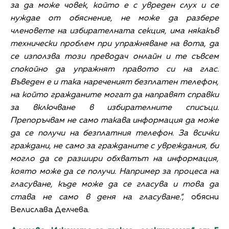
за да може човек, който е с увреден слух и се
нуждае от обяснение, не може да разбере
членовете на избирателната секция, има някакъв
технически проблем при упражняване на вота, да
се използва този преводач онлайн и те съвсем
спокойно да упражнят правото си на глас.
Въведен е и така нареченият безплатен телефон,
на който гражданите могат да направят справки
за включване в избирателните списъци.
Препоръчвам не само такава информация да може
да се получи на безплатния телефон. За всички
граждани, не само за гражданите с увреждания, би
могло да се разшири обхватът на информация,
която може да се получи. Например за процеса на
гласуване, къде може да се гласува и това да
става не само в деня на гласуване.“,
обясни
Велислава Делчева.