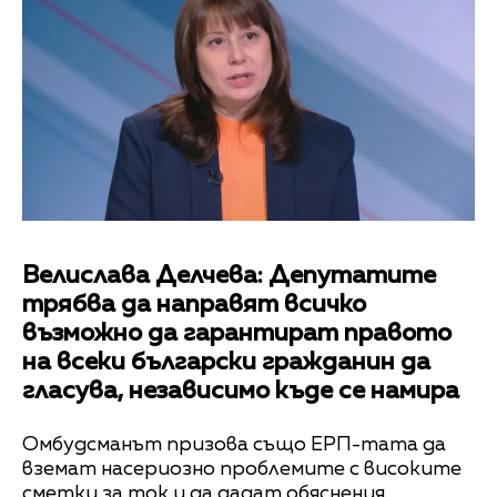
Велислава Делчева: Депутатите
трябва да направят всичко
възможно да гарантират правото
на всеки български гражданин да
гласува, независимо къде се намира
Омбудсманът призова също ЕРП-тата да
вземат насериозно проблемите с високите
сметки за ток и да дадат обяснения