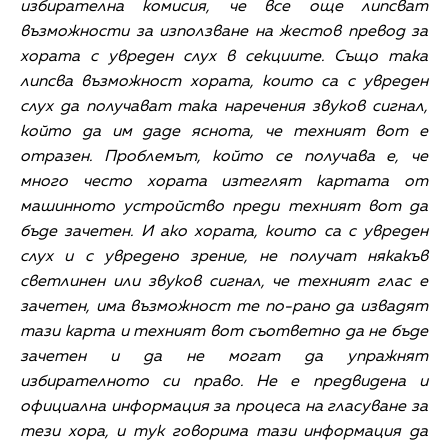
избирателна комисия, че все още липсват
възможности за използване на жестов превод за
хората с увреден слух в секциите. Също така
липсва възможност хората, които са с увреден
слух да получават така наречения звуков сигнал,
който да им даде яснота, че техният вот е
отразен. Проблемът, който се получава е, че
много често хората изтеглят картата от
машинното устройство преди техният вот да
бъде зачетен. И ако хората, които са с увреден
слух и с увредено зрение, не получат някакъв
светлинен или звуков сигнал, че техният глас е
зачетен, има възможност те по-рано да извадят
тази карта и техният вот съответно да не бъде
зачетен и да не могат да упражнят
избирателното си право. Не е предвидена и
официална информация за процеса на гласуване за
тези хора, и тук говорима тази информация да