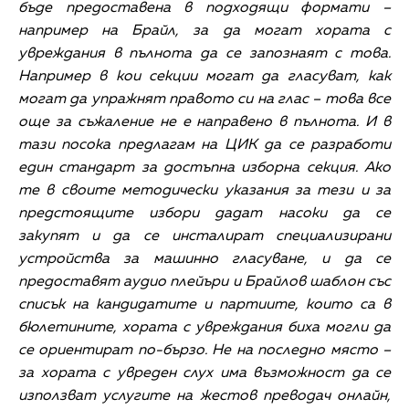
бъде предоставена в подходящи формати –
например на Брайл, за да могат хората с
увреждания в пълнота да се запознаят с това.
Например в кои секции могат да гласуват, как
могат да упражнят правото си на глас – това все
още за съжаление не е направено в пълнота. И в
тази посока предлагам на ЦИК да се разработи
един стандарт за достъпна изборна секция. Ако
те в своите методически указания за тези и за
предстоящите избори дадат насоки да се
закупят и да се инсталират специализирани
устройства за машинно гласуване, и да се
предоставят аудио плейъри и Брайлов шаблон със
списък на кандидатите и партиите, които са в
бюлетините, хората с увреждания биха могли да
се ориентират по-бързо. Не на последно място –
за хората с увреден слух има възможност да се
използват услугите на жестов преводач онлайн,