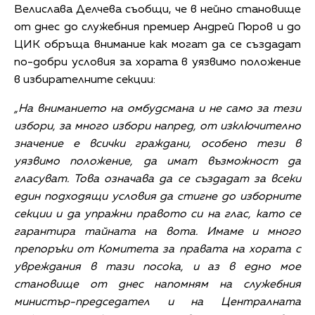
Велислава Делчева съобщи, че в нейно становище
от днес до служебния премиер Андрей Гюров и до
ЦИК обръща внимание как могат да се създадат
по-добри условия за хората в уязвимо положение
в избирателните секции:
„На вниманието на омбудсмана и не само за тези
избори, за много избори напред, от изключително
значение е всички граждани, особено тези в
уязвимо положение, да имат възможност да
гласуват. Това означава да се създадат за всеки
един подходящи условия да стигне до изборните
секции и да упражни правото си на глас, като се
гарантира тайната на вота. Имаме и много
препоръки от Комитета за правата на хората с
увреждания в тази посока, и аз в едно мое
становище от днес напомням на служебния
министър-председател и на Централната