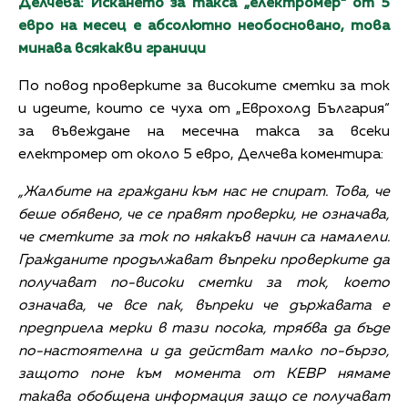
Делчева: Искането за такса „електромер“ от 5
евро на месец е абсолютно необосновано, това
минава всякакви граници
По повод проверките за високите сметки за ток
и идеите, които се чуха от „Еврохолд България“
за въвеждане на месечна такса за всеки
електромер от около 5 евро, Делчева коментира:
„Жалбите на граждани към нас не спират. Това, че
беше обявено, че се правят проверки, не означава,
че сметките за ток по някакъв начин са намалели.
Гражданите продължават въпреки проверките да
получават по-високи сметки за ток, което
означава, че все пак, въпреки че държавата е
предприела мерки в тази посока, трябва да бъде
по-настоятелна и да действат малко по-бързо,
защото поне към момента от КЕВР нямаме
такава обобщена информация защо се получават