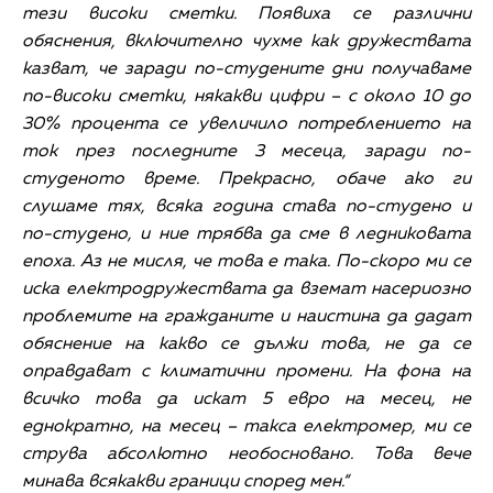
тези високи сметки. Появиха се различни
обяснения, включително чухме как дружествата
казват, че заради по-студените дни получаваме
по-високи сметки, някакви цифри – с около 10 до
30% процента се увеличило потреблението на
ток през последните 3 месеца, заради по-
студеното време. Прекрасно, обаче ако ги
слушаме тях, всяка година става по-студено и
по-студено, и ние трябва да сме в ледниковата
епоха. Аз не мисля, че това е така. По-скоро ми се
иска електродружествата да вземат насериозно
проблемите на гражданите и наистина да дадат
обяснение на какво се дължи това, не да се
оправдават с климатични промени. На фона на
всичко това да искат 5 евро на месец, не
еднократно, на месец – такса електромер, ми се
струва абсолютно необосновано. Това вече
минава всякакви граници според мен.“