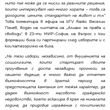
нито пък може да се мисли за реалните решения,
които интересуват най-много хората – това са
доходите, цените, стандартът на живот и т.н.“
Това коментира в ефира на bTV Radio Веселин
Пенев, водач на листата на „Алианс за права и
свободи“ в 23-ти МИР-София, на въпрос с кои
формации биха си партнирали след изборите и с
кои категорично не биха.
„
На тези избори, независимо, от внушенията на
социолозите, които стартират своите
проучвания с доста незавидни прогнози за
нашето бъдеще, е много важно да отчетем
възможността в кратък период на
предстоящата кампания от тежък характер, да
дадем възможност масовото гражданско
недоволство, което ескалира в края на миналата
година, да придобие изражение с политическо