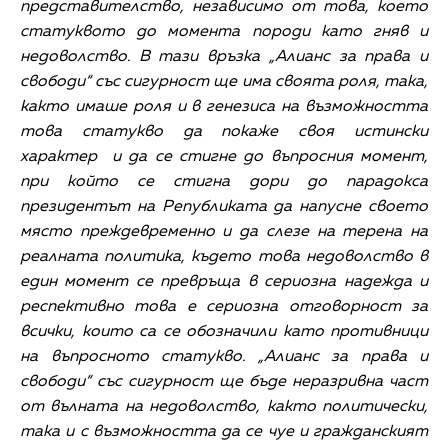
представителство, независимо от това, което
статуквото до момента породи като гняв и
недоволство. В тази връзка „Алианс за права и
свободи“ със сигурност ще има своята роля, така,
както имаше роля и в генезиса на възможността
това статукво да покаже своя истински
характер и да се стигне до въпросния момент,
при който се стигна дори до парадокса
президентът на Републиката да напусне своето
място преждевременно и да слезе на терена на
реалната политика, където това недоволство в
един момент се превръща в сериозна надежда и
респективно това е сериозна отговорност за
всички, които са се обозначили като противници
на въпросното статукво. „Алианс за права и
свободи“ със сигурност ще бъде неразривна част
от вълната на недоволство, както политически,
така и с възможността да се чуе и гражданският