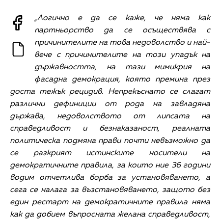
„Логично е да се каже, че няма как
партньорство да се осъществява с
причинителите на това недоволство и най-
вече с причинителите на този упадък на
държавността, на тази мимикрия на
фасадна демокрация, която премина през
доста тежък рецидив. Непрекъснато се слагат
различни дефиниции от рода на завладяна
държава, недоволството от липсата на
справедливост и безнаказаност, реалната
политическа подмяна прави почти невъзможно да
се разкрият истинските носители на
демократичните правила, за които ние 36 години
водим отчетлива борба за установяването, а
сега се налага за възстановяването, защото без
един рестарт на демократичните правила няма
как да добием въпросната желана справедливост,