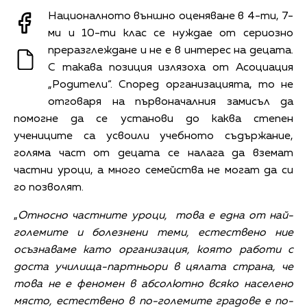
Националното външно оценяване в 4-ти, 7-
ми и 10-ти клас се нуждае от сериозно
преразглеждане и не е в интерес на децата.
С такава позиция излязоха от Асоциация
„Родители“. Според организацията, то не
отговаря на първоначалния замисъл да
помогне да се установи до каква степен
учениците са усвоили учебното съдържание,
голяма част от децата се налага да вземат
частни уроци, а много семейства не могат да си
го позволят.
„
Относно частните уроци, това е една от най-
големите и болезнени теми, естествено ние
осъзнаваме като организация, която работи с
доста училища-партньори в цялата страна, че
това не е феномен в абсолютно всяко населено
място, естествено в по-големите градове е по-