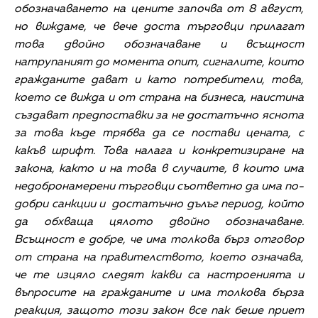
обозначаването на цените започва от 8 август,
но виждаме, че вече доста търговци прилагат
това двойно обозначаване и всъщност
натрупаният до момента опит, сигналите, които
гражданите дават и като потребители, това,
което се вижда и от страна на бизнеса, наистина
създават предпоставки за не достатъчно яснота
за това къде трябва да се постави цената, с
какъв шрифт. Това налага и конкретизиране на
закона, както и на това в случаите, в които има
недобронамерени търговци съответно да има по-
добри санкции и достатъчно дълъг период, който
да обхваща цялото двойно обозначаване.
Всъщност е добре, че има толкова бърз отговор
от страна на правителството, което означава,
че те изцяло следят какви са настроенията и
въпросите на гражданите и има толкова бърза
реакция, защото този закон все пак беше приет