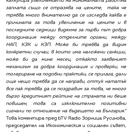
калкулира увеличението на минималната работна
заплата също се отразява на цените, така че
трябва много внимателно да се изследва каква е
причината за това увеличение на цените и в
последните седмици видяхме за първи път добра
координация между отделните органи, между
НАП, КЗК и КЗП. Може би трябва да видим
конкретни случаи, в които има наложени санкции,
може би да мине месец, откакто заявеният
механизъм за добра координация и проверки, не
толериране на подобни практики, се прилага, дали
още нещо трябва да се направи, оттук нататък
все пак трябва да се поздравим за това, че много
бързо кредитният рейтинг на страната ни беше
повишен, това са изключително позитивни
сигнали по отношение на бъдещето на България.“
Това коментира пред bTV Radio Зорница Русинова,
председател на Икономическия и социален съвет,