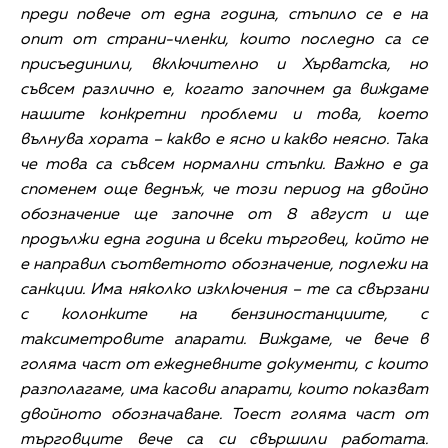
преди повече от една година, стъпило се е на
опит от страни-членки, които последно са се
присъединили, включително и Хърватска, но
съвсем различно е, когато започнем да виждаме
нашите конкретни проблеми и това, което
вълнува хората – какво е ясно и какво неясно. Така
че това са съвсем нормални стъпки. Важно е да
споменем още веднъж, че този период на двойно
обозначение ще започне от 8 август и ще
продължи една година и всеки търговец, който не
е направил съответното обозначение, подлежи на
санкции. Има няколко изключения – те са свързани
с колонките на бензиностанциите, с
таксиметровите апарати. Виждаме, че вече в
голяма част от ежедневните документи, с които
разполагаме, има касови апарати, които показват
двойното обозначаване. Тоест голяма част от
търговците вече са си свършили работата.