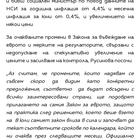
и бивш социален министър по повод данните на
НСИ за годишна инфлация от 4,4% и месечна
инфлация за юни от 0,4%, и увеличението на
някои цени.
За очакваните промени в Закона за въвеждане на
еврото и мерките на регулаторите, свързани с
недопускане на спекулативно увеличение на
цените и засилване на контрола, Русинова посочи:
„Аз считам, че промените, които надявам се
съвсем скоро да видим като конкретни
предложения, съответно да бъдат обсъдени с
всички заинтересовани страни, ще подобрят
прилагането на самия Закон за еврото, защото
на практика след решението, което беше взето
на 8 юли самият закон влиза в сила и започват да
текат съответните срокове по календара, който
ни очаква през следващите месеци. Официално