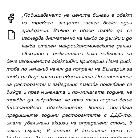
„Повишаването на цените винаги е обект
на тревога, защото засяга всеки един
гражданин. Важно е обаче първо да се
изследва внимателно на какво се дължи и до
каква степен макроикономическите данни,
свързани с инфлацията биха повлияли на
вече изпълнените обективни критерии. Няма риск
това по някакъв начин да попречи на България за
това да бъде част от еврозоната. По отношение
на ресторанти и заведения такова покачване се
вижда и през миналата и по-миналата година, не
трябва да забравяме, че през тази година беше
възстановено облекчението, което ползваха
предишните години ресторантите с ДДС-то,
имаме увеличени акцизи на определени стоки, в
някои случаи, в които в крайната цена се