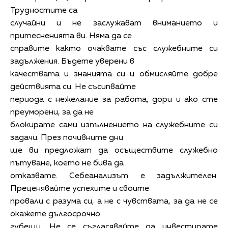
Трудностите са
случайни и не заслужават вниманието и
притесненията ви. Няма да се
справите както очаквате със служебните си
задължения. Бъдете уверени в
качествата и знанията си и обмисляйте добре
действията си. Не съсипвайте
периода с нежелание за работа, дори и ако сте
преуморени, за да не
блокирате сами изпълнението на служебните си
задачи. През почивните дни
ще ви предложат да осъществите служебно
пътуване, което не бива да
отказвате. Себеанализът е задължителен.
Преценявайте успехите и своите
провали с разума си, а не с чувствата, за да не се
окажете дългосрочно
губещи. Не се съгласявайте да инвестирате