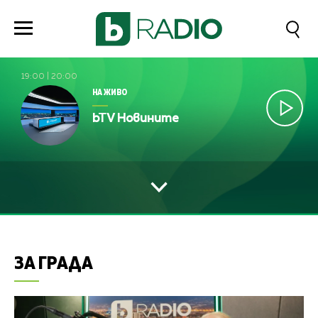
19:00
|
20:00
НА ЖИВО
bTV Новините
ЗА ГРАДА