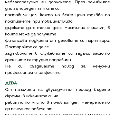
неблагоразумно ги допуснете. През почивните
дни за пореден път сте си
поставили цел, която на всяка цена трябва да
постигнете, при това инатливо
държите да е точно днес. Настъпил е мигът, в
който може да получите
финансова подкрепа от деловите си партньори.
Постарайте се да се
задълбочите в служебните си задачи, защото
грешките са трудно поправими.
Не си създавайте повод за ненужни
професионални конфликти.
ДЕВА
От началото на двуседмичния период бъдете
скромни в исканията си на
работното място в почивния ден. Намерението
да печелите повече от