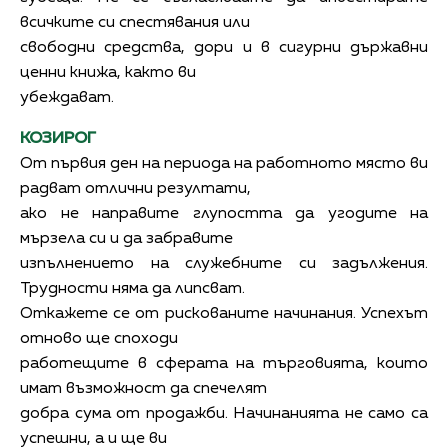
всичките си спестявания или
свободни средства, дори и в сигурни държавни
ценни книжа, както ви
убеждават.
КОЗИРОГ
От първия ден на периода на работното място ви
радват отлични резултати,
ако не направите глупостта да угодите на
мързела си и да забравите
изпълнението на служебните си задължения.
Трудности няма да липсват.
Откажете се от рискованите начинания. Успехът
отново ще споходи
работещите в сферата на търговията, които
имат възможност да спечелят
добра сума от продажби. Начинанията не само са
успешни, а и ще ви