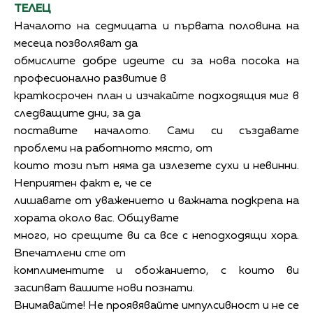
ТЕЛЕЦ
Началото на седмицата и първата половина на
месеца позволяват да
обмислите добре идеите си за нова посока на
професионално развитие в
краткосрочен план и изчакайте подходящия миг в
следващите дни, за да
поставите началото. Сами си създавате
проблеми на работното място, от
които този път няма да излезете сухи и невинни.
Неприятен факт е, че се
лишавате от уважението и важната подкрепа на
хората около вас. Общувате
много, но срещите ви са все с неподходящи хора.
Впечатлени сте от
комплиментите и обожанието, с които ви
засипват вашите нови познати.
Внимавайте! Не проявявайте импулсивност и не се