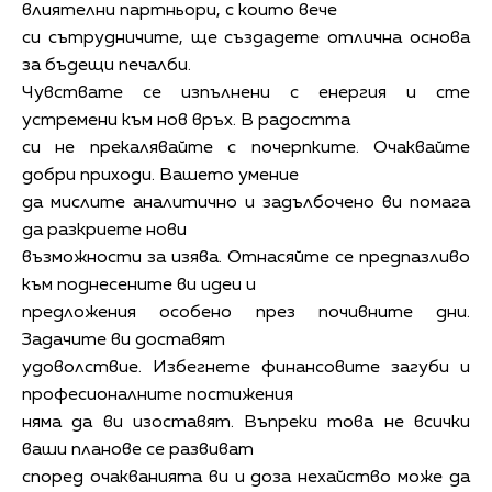
влиятелни партньори, с които вече
си сътрудничите, ще създадете отлична основа
за бъдещи печалби.
Чувствате се изпълнени с енергия и сте
устремени към нов връх. В радостта
си не прекалявайте с почерпките. Очаквайте
добри приходи. Вашето умение
да мислите аналитично и задълбочено ви помага
да разкриете нови
възможности за изява. Отнасяйте се предпазливо
към поднесените ви идеи и
предложения особено през почивните дни.
Задачите ви доставят
удоволствие. Избегнете финансовите загуби и
професионалните постижения
няма да ви изоставят. Въпреки това не всички
ваши планове се развиват
според очакванията ви и доза нехайство може да