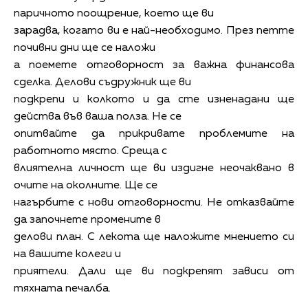
паричното поощрение, което ще ви
зарадва, когато ви е най-необходимо. През петте
почивни дни ще се наложи
а поемете отговорност за важна финансова
сделка. Делови съдружник ще ви
подкрепи и колкото и да сте изненадани ще
действа във ваша полза. Не се
опитвайте да прикривате проблемите на
работното място. Среща с
влиятелна личност ще ви издигне неочаквано в
очите на околните. Ще се
нагърбите с нови отговорности. Не отказвайте
да започнете промените в
делови план. С лекота ще наложите мнението си
на вашите колеги и
приятели. Дали ще ви подкрепят зависи от
тяхната печалба.