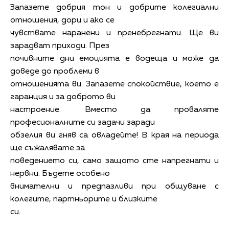
Запазете добрия тон и добрите колегиални
отношения, дори и ако се
чувствате наранени и пренебрегнати. Ще ви
зарадват приходи. През
почивните дни емоцията е водеща и може да
доведе до проблеми в
отношенията ви. Запазете спокойствие, което е
гаранция и за доброто ви
настроение. Вместо да проваляте
професионалните си задачи заради
обзелия ви гняв са овладейте! В края на периода
ще съжалявате за
поведението си, само защото сте напрегнати и
нервни. Бъдете особено
внимателни и предпазливи при общуване с
колегите, партньорите и близките
си.