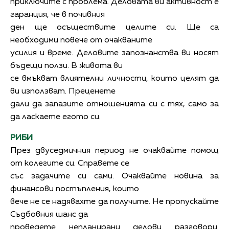
приключите с проблема. Деловата ви активност е
гаранция, че в почивния
ден ще осъществите целите си. Ще са
необходими повече от очакваните
усилия и време. Деловите запознанства ви носят
бъдещи ползи. В живота ви
се вмъкват влиятелни личности, които целят да
ви използват. Преценете
дали да запазите отношенията си с тях, само за
да ласкаете егото си.
РИБИ
През двуседмичния период не очаквайте помощ
от колегите си. Справете се
със задачите си сами. Очаквайте новина за
финансови постъпления, които
вече не се надявахте да получите. Не пропускайте
Съдбовния шанс да
проведете непланирани делови разговори.