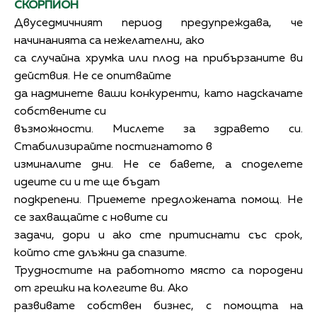
СКОРПИОН
Двуседмичният период предупреждава, че
начинанията са нежелателни, ако
са случайна хрумка или плод на прибързаните ви
действия. Не се опитвайте
да надминете ваши конкуренти, като надскачате
собствените си
възможности. Мислете за здравето си.
Стабилизирайте постигнатото в
изминалите дни. Не се бавете, а споделете
идеите си и те ще бъдат
подкрепени. Приемете предложената помощ. Не
се захващайте с новите си
задачи, дори и ако сте притиснати със срок,
който сте длъжни да спазите.
Трудностите на работното място са породени
от грешки на колегите ви. Ако
развивате собствен бизнес, с помощта на