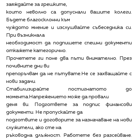
заяждайте за грешките,
които неволно са допуснали вашите колеги.
Бъдете благосклонни към
чуждото мнение и изслушвайте събеседника си.
При възникнала
необходимост да подпишете спешни документи
откажете категорично.
Прочетете ги поне два пъти внимателно. През
почивните дни ви
препоръчвам да не пътувате.Не се захващайте с
нови задачи.
Стабилизирайте постигнатото до
момента.Напрежението може да провали
деня ви. Подгответе за подпис финансови
документи. Не пропускайте да
подготвите и договорите за назначаване на нови
служители, ако сте на
ръководна длъжност. Работете без разсейване.