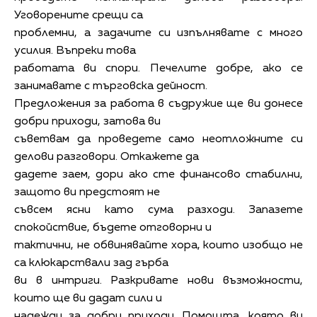
Уговорените срещи са
проблемни, а задачите си изпълнявате с много
усилия. Въпреки това
работата ви спори. Печелите добре, ако се
занимавате с търговска дейност.
Предложения за работа в съдружие ще ви донесе
добри приходи, затова ви
съветвам да проведете само неотложните си
делови разговори. Откажете да
дадете заем, дори ако сте финансово стабилни,
защото ви предстоят не
съвсем ясни като сума разходи. Запазете
спокойствие, бъдете отговорни и
тактични, не обвинявайте хора, които изобщо не
са клюкарствали зад гърба
ви в интриги. Разкривате нови възможности,
които ще ви дадат сили и
надежди за добри приходи. Помощта, която ви