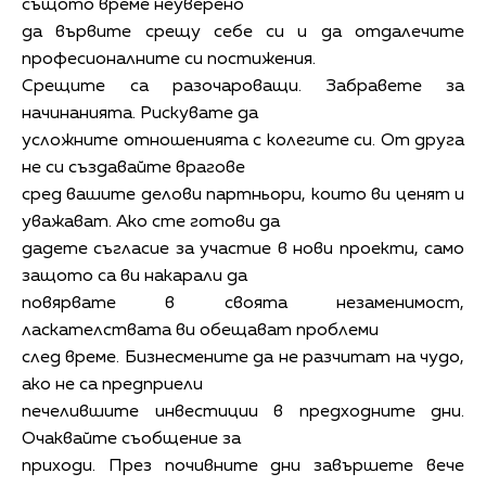
същото време неуверено
да вървите срещу себе си и да отдалечите
професионалните си постижения.
Срещите са разочароващи. Забравете за
начинанията. Рискувате да
усложните отношенията с колегите си. От друга
не си създавайте врагове
сред вашите делови партньори, които ви ценят и
уважават. Ако сте готови да
дадете съгласие за участие в нови проекти, само
защото са ви накарали да
повярвате в своята незаменимост,
ласкателствата ви обещават проблеми
след време. Бизнесмените да не разчитат на чудо,
ако не са предприели
печелившите инвестиции в предходните дни.
Очаквайте съобщение за
приходи. През почивните дни завършете вече