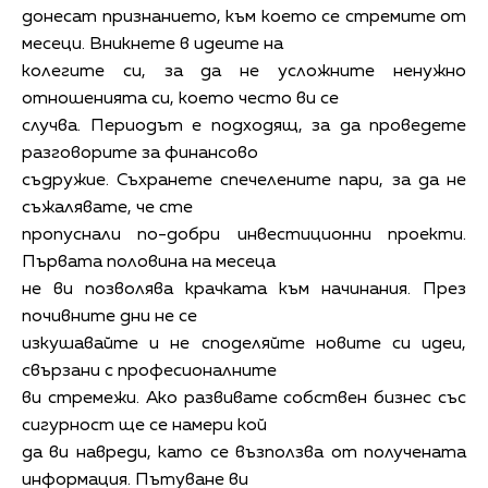
донесат признанието, към което се стремите от
месеци. Вникнете в идеите на
колегите си, за да не усложните ненужно
отношенията си, което често ви се
случва. Периодът е подходящ, за да проведете
разговорите за финансово
съдружие. Съхранете спечелените пари, за да не
съжалявате, че сте
пропуснали по-добри инвестиционни проекти.
Първата половина на месеца
не ви позволява крачката към начинания. През
почивните дни не се
изкушавайте и не споделяйте новите си идеи,
свързани с професионалните
ви стремежи. Ако развивате собствен бизнес със
сигурност ще се намери кой
да ви навреди, като се възползва от получената
информация. Пътуване ви