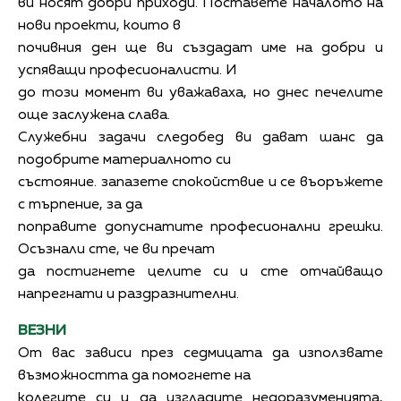
ви носят добри приходи. Поставете началото на
нови проекти, които в
почивния ден ще ви създадат име на добри и
успяващи професионалисти. И
до този момент ви уважаваха, но днес печелите
още заслужена слава.
Служебни задачи следобед ви дават шанс да
подобрите материалното си
състояние. запазете спокойствие и се въоръжете
с търпение, за да
поправите допуснатите професионални грешки.
Осъзнали сте, че ви пречат
да постигнете целите си и сте отчайващо
напрегнати и раздразнителни.
ВЕЗНИ
От вас зависи през седмицата да използвате
възможността да помогнете на
колегите си и да изгладите недоразуменията,