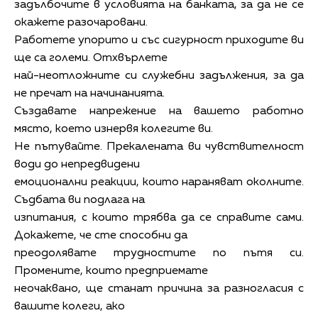
задълбочите в условията на банката, за да не се
окажете разочаровани.
Работете упорито и със сигурност приходите ви
ще са големи. Отхвърлете
най-неотложните си служебни задължения, за да
не пречат на начинанията.
Създавате напрежение на вашето работно
място, което изнервя колегите ви.
Не пътувайте. Прекалената ви чувствителност
води до непредвидени
емоционални реакции, които нараняват околните.
Съдбата ви подлага на
изпитания, с които трябва да се справите сами.
Докажете, че сте способни да
преодолявате трудностите по пътя си.
Промените, които предприемате
неочаквано, ще станат причина за разногласия с
вашите колеги, ако