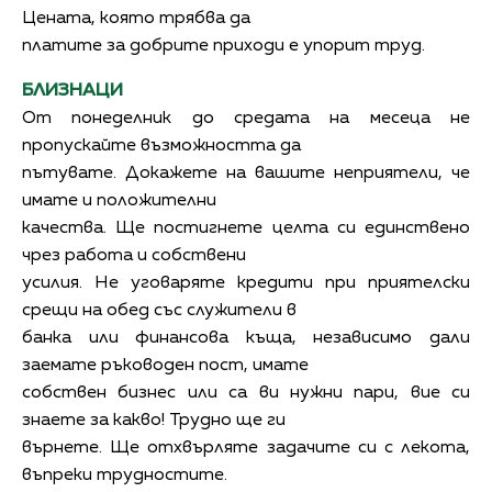
Цената, която трябва да
платите за добрите приходи е упорит труд.
БЛИЗНАЦИ
От понеделник до средата на месеца не
пропускайте възможността да
пътувате. Докажете на вашите неприятели, че
имате и положителни
качества. Ще постигнете целта си единствено
чрез работа и собствени
усилия. Не уговаряте кредити при приятелски
срещи на обед със служители в
банка или финансова къща, независимо дали
заемате ръководен пост, имате
собствен бизнес или са ви нужни пари, вие си
знаете за какво! Трудно ще ги
върнете. Ще отхвърляте задачите си с лекота,
въпреки трудностите.