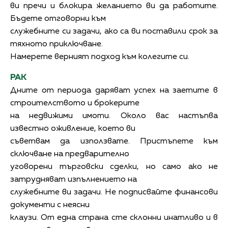
ви пречи и блокира желанието ви да работите.
Бъдете отговорни към
служебните си задачи, ако са ви поставили срок за
тяхното приключване.
Намерете верният подход към колегите си.
РАК
Дните от периода даряват успех на заетите в
строителството и брокерите
на недвижими имоти. Около вас настъпва
известно оживление, което ви
съветвам да използвате. Пристъпете към
сключване на предварително
уговорени търговски сделки, но само ако не
затрудняват изпълнението на
служебните ви задачи. Не подписвайте финансови
документи с неясни
клаузи. От една страна сте склонни инатливо и в