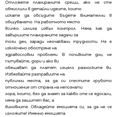
Отложете планираните срещи, ако не сте
обмислили в детайли идеите, които
искате да обсъдите. Бъдете внимателни в
общуването. На работното място
всичко излиза извън контрол. Няма как да
завършите планираните задачи за
този ден, заради неочаквани трудности. Не е
изключено обостряне на
здравословни проблеми. В почивните дни, не
пътувайте, дори и ако ви
обещават да платят изцяло разноските ви.
Избягвайте разправиите на
публични места, за да си спестите грубото
отношение от страна на непознати
хора, които, без да знаят за какво сте се ядосали,
няма да защитят вас, а
виновните. Овладейте емоцията си, за да не се
изложите! Именно емоцията