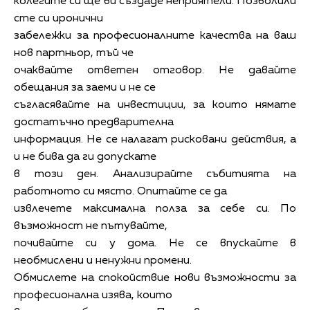
колегите си ще ви създаде неприятели. Позволили
сте си иронични
забележки за професионалните качества на ваш
нов партньор, тъй че
очаквайте ответен отговор. Не давайте
обещания за заеми и не се
съгласявайте на инвестиции, за които нямате
достатъчно предварителна
информация. Не се налагат рисковани действия, а
и не бива да ги допускате
в този ден. Анализирайте събитията на
работното си място. Опитайте се да
извлечете максимална полза за себе си. По
възможност не пътувайте,
почивайте си у дома. Не се впускайте в
необмислени и ненужни промени.
Обмислете на спокойствие нови възможности за
професионална изява, които