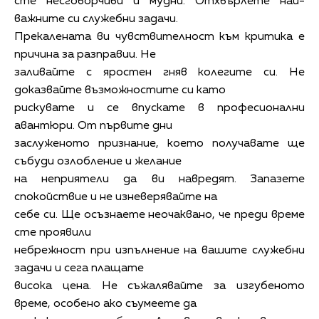
сте несговорчиви и мудни. Отхвърлете най-
важните си служебни задачи.
Прекалената ви чувствителност към критика е
причина за разправии. Не
заливайте с яростен гняв колегите си. Не
доказвайте възможностите си като
рискувате и се впускате в професионални
авантюри. От първите дни
заслуженото признание, което получавате ще
събуди озлобление и желание
на неприятели да ви навредят. Запазете
спокойствие и не изневерявайте на
себе си. Ще осъзнаете неочаквано, че преди време
сте проявили
небрежност при изпълнение на вашите служебни
задачи и сега плащате
висока цена. Не съжалявайте за изгубеното
време, особено ако съумеете да