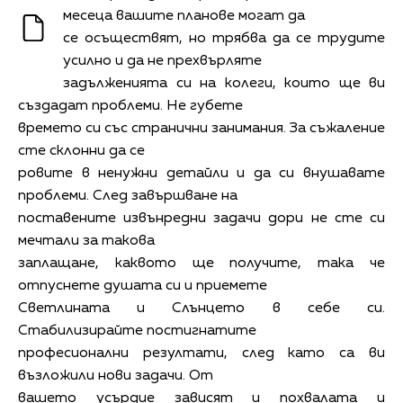
месеца вашите планове могат да
се осъществят, но трябва да се трудите
усилно и да не прехвърляте
задълженията си на колеги, които ще ви
създадат проблеми. Не губете
времето си със странични занимания. За съжаление
сте склонни да се
ровите в ненужни детайли и да си внушавате
проблеми. След завършване на
поставените извънредни задачи дори не сте си
мечтали за такова
заплащане, каквото ще получите, така че
отпуснете душата си и приемете
Светлината и Слънцето в себе си.
Стабилизирайте постигнатите
професионални резултати, след като са ви
възложили нови задачи. От
вашето усърдие зависят и похвалата и