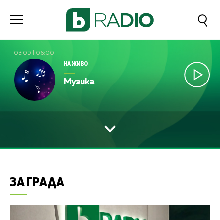
03:00
|
06:00
НА ЖИВО
Музика
ЗА ГРАДА