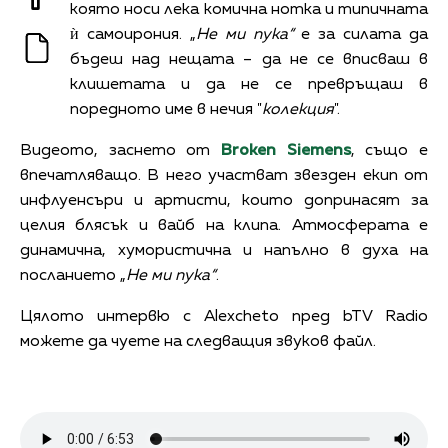
която носи лека комична нотка и типичната
ѝ самоирония. „
Не ми пука“
е за силата да
бъдеш над нещата – да не се вписваш в
клишетата и да не се превръщаш в
поредното име в нечия "
колекция
".
Видеото, заснето от
Broken Siemens
, също е
впечатляващо. В него участват звезден екип от
инфлуенсъри и артисти, които допринасят за
целия блясък и вайб на клипа. Атмосферата е
динамична, хумористична и напълно в духа на
посланието „
Не ми пука“
.
Цялото интервю с Alexcheto пред bTV Radio
можете да чуете на следващия звуков файл.