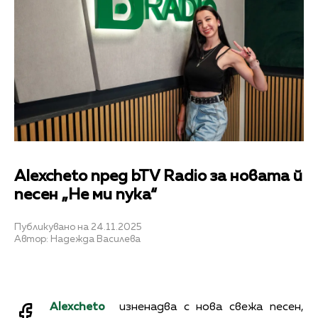
Alexcheto пред bTV Radio за новата й
песен „Не ми пука“
Публикувано на 24.11.2025
Автор: Надежда Василева
Alexcheto
изненадва с нова свежа песен,