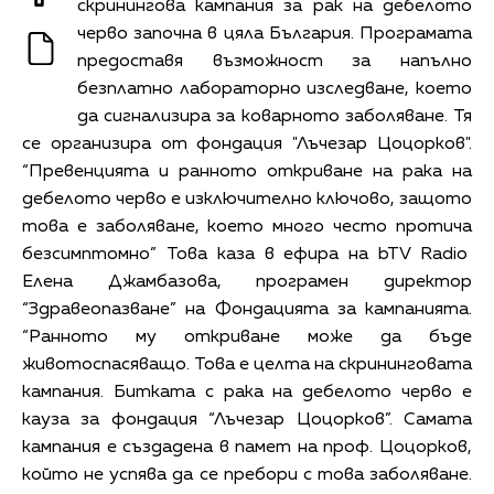
скринингова кампания за рак на дебелото
черво започна в цяла България.
Програмата
предоставя възможност за напълно
безплатно лабораторно изследване, което
да сигнализира за коварното заболяване. Тя
се организира от фондация "Лъчезар Цоцорков".
“Превенцията и ранното откриване на рака на
дебелото черво е изключително ключово, защото
това е заболяване, което много често протича
безсимптомно” Това каза в ефира на bTV Radio
Елена Джамбазова, програмен директор
“Здравеопазване” на Фондацията за кампанията.
“
Ранното му откриване може да бъде
животоспасяващо. Това е целта на скрининговата
кампания. Битката с рака на дебелото черво е
кауза за фондация “Лъчезар Цоцорков”. Самата
кампания е създадена в памет на проф. Цоцорков,
който не успява да се пребори с това заболяване.