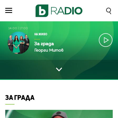
14:00
|
17:00
НА ЖИВО
За града
Георги Митов
ЗА ГРАДА