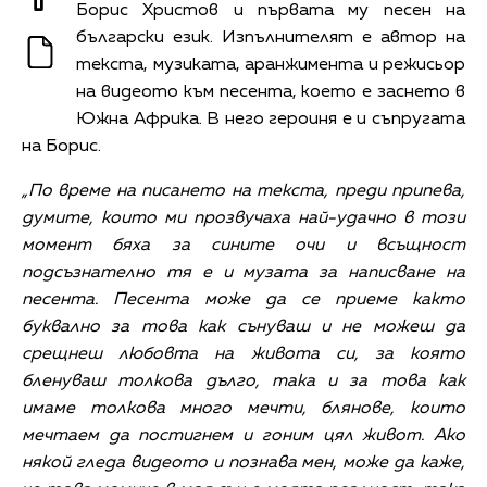
Борис Христов и първата му песен на
български език. Изпълнителят е автор на
текста, музиката, аранжимента и режисьор
на видеото към песента, което е заснето в
Южна Африка. В него героиня е и съпругата
на Борис.
„По време на писането на текста, преди припева,
думите, които ми прозвучаха най-удачно в този
момент бяха за сините очи и всъщност
подсъзнателно тя е и музата за написване на
песента. Песента може да се приеме както
буквално за това как сънуваш и не можеш да
срещнеш любовта на живота си, за която
бленуваш толкова дълго, така и за това как
имаме толкова много мечти, блянове, които
мечтаем да постигнем и гоним цял живот. Ако
някой гледа видеото и познава мен, може да каже,