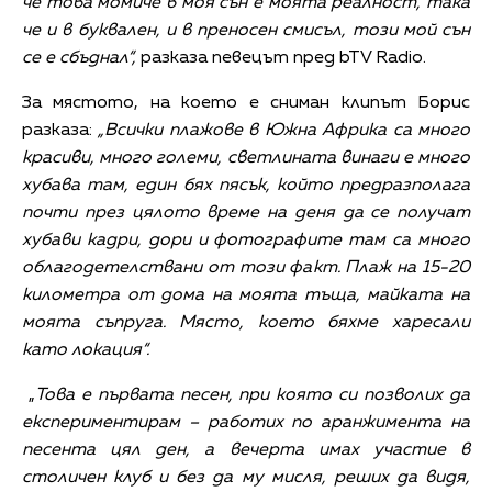
че това момиче в моя сън е моята реалност, така
че и в буквален, и в преносен смисъл, този мой сън
се е сбъднал“,
разказа певецът пред bTV Radio.
За мястото, на което е сниман клипът Борис
разказа:
„Всички плажове в Южна Африка са много
красиви, много големи, светлината винаги е много
хубава там, един бях пясък, който предразполага
почти през цялото време на деня да се получат
хубави кадри, дори и фотографите там са много
облагодетелствани от този факт. Плаж на 15-20
километра от дома на моята тъща, майката на
моята съпруга. Място, което бяхме харесали
като локация“.
„
Това е първата песен, при която си позволих да
експериментирам – работих по аранжимента на
песента цял ден, а вечерта имах участие в
столичен клуб и без да му мисля, реших да видя,