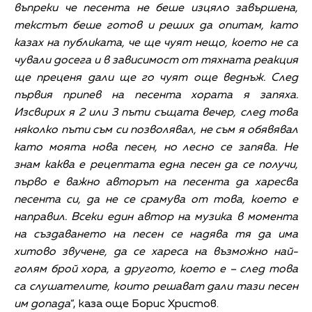
въпреки че песента не беше изцяло завършена,
текстът беше готов и реших да опитам, като
казах на публиката, че ще чуят нещо, което не са
чували досега и в зависимост от тяхната реакция
ще преценя дали ще го чуят още веднъж. След
първия припев на песента хората я запяха.
Изсвирих я 2 или 3 пъти същата вечер, след това
няколко пъти съм си позволявал, не съм я обявявал
като моята нова песен, но лесно се запява.
Не
знам каква е рецептата една песен да се получи,
първо е важно авторът на песента да харесва
песента си, да не се срамува от това, което е
направил. Всеки един автор на музика в момента
на създаването на песен се надява тя да има
хитово звучене, да се хареса на възможно най-
голям брой хора, а другото, което е – след това
са слушателите, които решават дали тази песен
им допада
“, каза още Борис Христов.