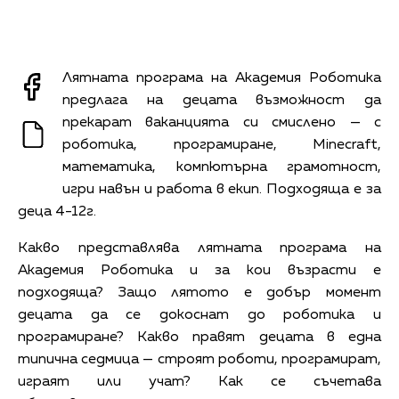
Лятната програма на Академия Роботика
предлага на децата възможност да
прекарат ваканцията си смислено — с
роботика, програмиране, Minecraft,
математика, компютърна грамотност,
игри навън и работа в екип. Подходяща е за
деца 4-12г.
Какво представлява лятната програма на
Академия Роботика и за кои възрасти е
подходяща? Защо лятото е добър момент
децата да се докоснат до роботика и
програмиране? Какво правят децата в една
типична седмица — строят роботи, програмират,
играят или учат? Как се съчетава