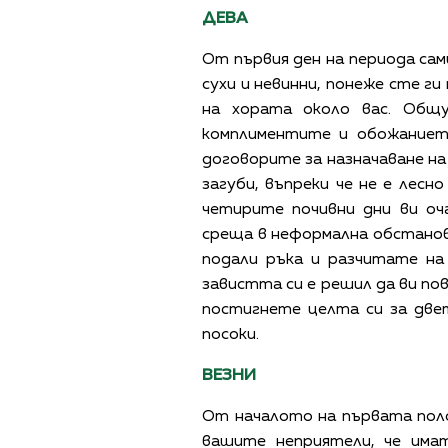
ДЕВА
От първия ден на периода са
сухи и невинни, понеже сте г
на хората около вас. Общ
комплиментите и обожаниет
договорите за назначаване н
загуби, въпреки че не е лесн
четирите почивни дни ви оч
среща в неформална обстанов
подали ръка и разчитате на
завистта си е решил да ви по
постигнете целта си за двет
посоки.
ВЕЗНИ
От началото на първата пол
вашите неприятели, че има