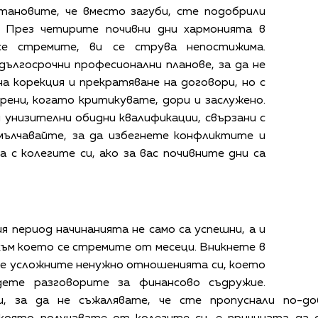
становите, че вместо загуби, сте подобрили
 През четирите почивни дни хармонията в
е стремите, ви се струва непостижима.
ългосрочни професионални планове, за да не
на корекция и прекратяване на договори, но с
рени, когато критикувате, дори и заслужено.
 унизителни обидни квалификации, свързани с
мълчавайте, за да избегнете конфликтите и
с колегите си, ако за вас почивните дни са
я период начинанията не само са успешни, а и
към което се стремите от месеци. Вникнете в
 не усложните ненужно отношенията си, което
дете разговорите за финансово съдружие.
и, за да не съжалявате, че сте пропуснали по-до