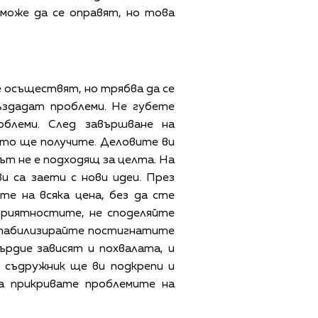
може да се оправят, но това
е осъществят, но трябва да се
ъздадат проблеми. Не губете
облеми. След завършване на
ото ще получите. Деловите ви
ът не е подходящ за целта. На
 са заети с нови идеи. През
е на всяка цена, без да сте
еприятностите, не споделяйте
 Стабилизирайте постигнатите
ърдие зависят и похвалата, и
 съдружник ще ви подкрепи и
а прикривате проблемите на