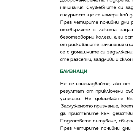
Добронамерената подкрепа, 
начинания. Служебните си за
сигурност ще се намери кой д
През четирите почивни дни р
отхвърляте с лекота задач
безотговорни колеги, а ги ос
от рискованите начинания и щ
се с домашните си задължен
сте разсеяни, заядливи и скло
БЛИЗНАЦИ
Не се изненадвайте, ако от
резултат от приключени съв
успешни. Не доказвайте в
Заслуженото признание, което
да пристъпите към действи
Подгответе пътуване, свърза
През четирите почивни дни 