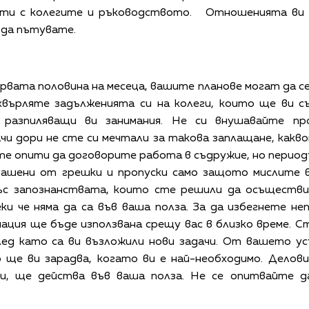
кти с колегите и ръководството. Отношенията ви 
 да пътувате.
рвата половина на месеца, вашите планове могат да с
хвърляте задълженията си на колеги, които ще ви с
 разпиляващи ви занимания. Не си внушавайте пр
чи дори не сте си мечтали за такова заплащане, какв
е опити да договорите работа в съдружие, но период
шени от грешки и пропуски само защото мислите ви
ъс запознанствата, които сте решили да осъществит
еки че няма да са във ваша полза. За да избегнете н
рмация ще бъде използвана срещу вас в близко време.
ед като са ви възложили нови задачи. От вашето ус
 ще ви зарадва, когато ви е най-необходимо. Делови
ни, ще действа във ваша полза. Не се опитвайте д