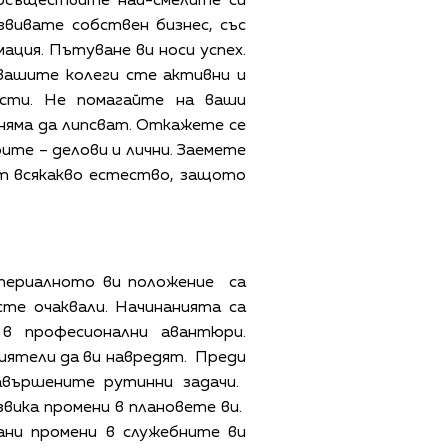
 осъществите най-смелите си
звивате собствен бизнес, със
ация. Пътуване ви носи успех.
 вашите колеги сте активни и
ости. Не помагайте на ваши
 няма да липсват. Откажете се
ите – делови и лични. Заемете
т всякакво естество, защото
атериалното ви положение са
те очаквали. Начинанията са
в професионални авантюри.
риятели да ви навредят. Преди
авършените рутинни задачи.
вика промени в плановете ви.
ани промени в служебните ви