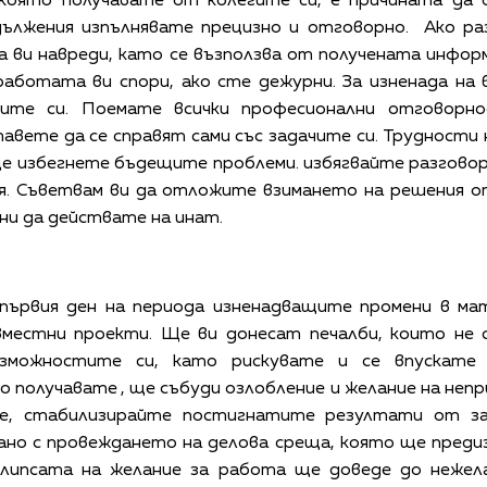
която получавате от колегите си, е причината да
дължения изпълнявате прецизно и отговорно. Ако ра
а ви навреди, като се възползва от получената информ
аботата ви спори, ако сте дежурни. За изненада на
ите си. Поемате всички професионални отговорн
тавете да се справят сами със задачите си. Трудности
е избегнете бъдещите проблеми. избягвайте разговор
ия. Съветвам ви да отложите взимането на решения о
нни да действате на инат.
 първия ден на периода изненадващите промени в м
местни проекти. Ще ви донесат печалби, които не с
ъзможностите си, като рискувате и се впускате 
 получавате , ще събуди озлобление и желание на неп
е, стабилизирайте постигнатите резултати от з
но с провеждането на делова среща, която ще предиз
липсата на желание за работа ще доведе до нежел