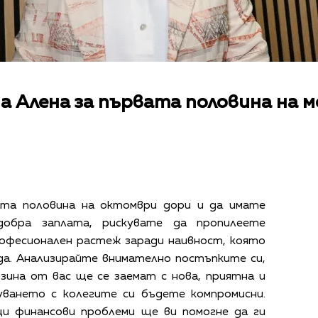
а Алена за първата половина на 
та половина на октомври дори и да имате
обра заплата, рискувате да пропилеете
офесионален растеж заради наивност, която
да. Анализирайте внимателно постъпките си,
зина от вас ще се заемат с нова, приятна и
уването с колегите си бъдете компромисни.
и финансови проблеми ще ви помогне да ги