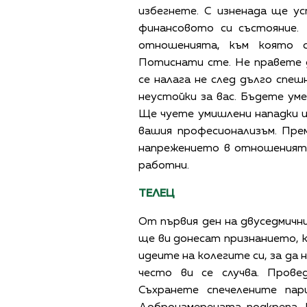
избегнете. С изненада ще у
финансовото си състояние.
отношенията, към която с
Потиснати сте. Не правете д
се налага не след дълго спеш
неустойки за вас. Бъдете уме
Ще чуете умишлени нападки и
вашия професионализъм. Пре
напрежението в отношенията 
работни.
ТЕЛЕЦ
От първия ден на двуседмични
ще ви донесат признанието, 
идеите на колегите си, за да
често ви се случва. Прове
Съхранете спечелените пар