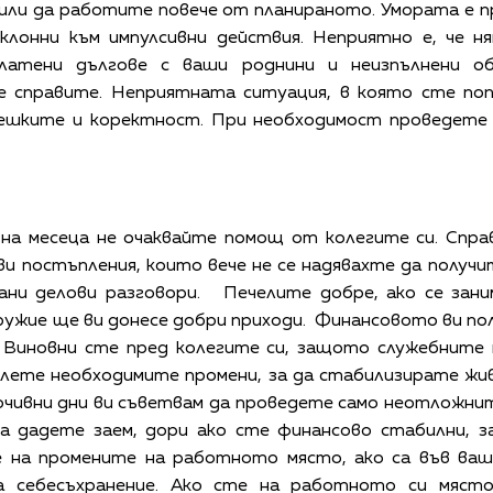
дили да работите повече от планираното. Умората е п
клонни към импулсивни действия. Неприятно е, че ня
латени дългове с ваши роднини и неизпълнени о
е справите. Неприятната ситуация, в която сте поп
решките и коректност. При необходимост проведете
на месеца не очаквайте помощ от колегите си. Справ
и постъпления, които вече не се надявахте да получ
ани делови разговори. Печелите добре, ако се зани
ужие ще ви донесе добри приходи. Финансовото ви по
 Виновни сте пред колегите си, защото служебните
ислете необходимите промени, за да стабилизирате ж
чивни дни ви съветвам да проведете само неотложните
а дадете заем, дори ако сте финансово стабилни, 
се на промените на работното място, ако са във ваш
 себесъхранение. Ако сте на работното си място