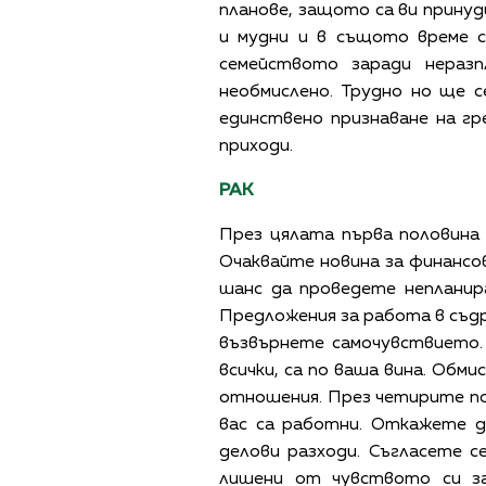
планове, защото са ви прину
и мудни и в същото време с
семейството заради неразп
необмислено. Трудно но ще с
единствено признаване на г
приходи.
РАК
През цялата първа половина 
Очаквайте новина за финансов
шанс да проведете непланир
Предложения за работа в съдр
възвърнете самочувствието.
всички, са по ваша вина. Обм
отношения. През четирите по
вас са работни. Откажете д
делови разходи. Съгласете 
лишени от чувството си за