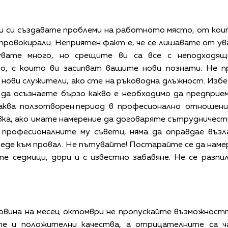
ми си създавате проблеми на работното място, от кои
и провокирали. Неприятен факт е, че се лишавате от 
увате много, но срещите ви са все с неподходящ
о, с които ви засипват вашите нови познати. Не п
а нови служители, ако сте на ръководна длъжност. Из
о да осъзнаете бързо какво е необходимо да предпри
аква ползотворен период в професионално отношен
ка, ако имате намерение да договаряте сътрудничеств
 професионалните му съвети, няма да оправдае възл
веде към провал. Не пътувайте! Постарайте се да нам
е седмици, дори и с известно забавяне. Не се разп
овина на месец октомври не пропускайте възможност
те и положителни качества, а отрицателните са 