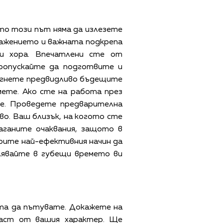
то този път няма да излезете
уважението и важната подкрепа
и хора. Впечатлени сте от
ропускайте да подготвите и
бегнете предвидливо бъдещите
емете. Ако сте на работа през
ие. Проведете предварителна
о. Ваш близък, на когото сте
аганите очаквания, защото в
ерите най-ефективния начин да
илявайте в губещи времето ви
та да пътувате. Докажете на
част от вашия характер. Ще