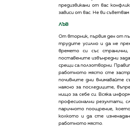
предизвикани от вас конфли
зависи от вас. Не ви съветвам
ЛЪВ
От вторник, първия ден от пъ
трудите усилно и да не пре
времето си със странични,
поставените извънредни зада
срещи са ползотворни. Правит
работното място сте застра
почивните дни внимавайте с
наясно за последиците, въпр
нищо за себе си. Всяка инфо
професионални резултати, сл
паричното поощрение, което
колкото и да сте изненада
работното място.