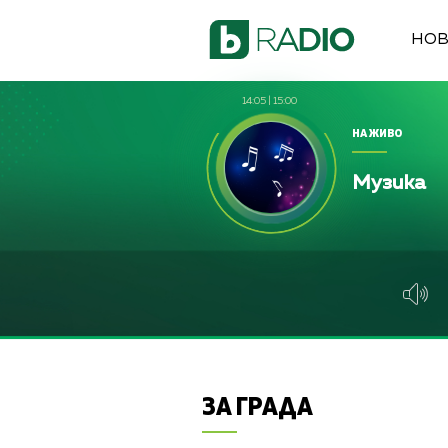
НО
14:05
|
15:00
НА ЖИВО
Музика
ЗА ГРАДА