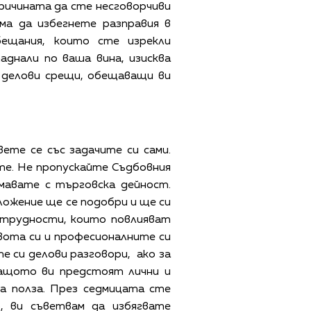
ричината да сте несговорчиви
ма да избегнете разправия в
бещания, които сте изрекли
аднали по ваша вина, изисква
 делови срещи, обещаващи ви
ете се със задачите си сами.
ите. Не пропускайте Съдбовния
мавате с търговска дейност.
ложение ще се подобри и ще си
 трудности, които повлияват
ивота си и професионалните си
 си делови разговори, ако за
защото ви предстоят лични и
а полза. През седмицата сте
, ви съветвам да избягвате