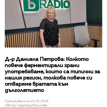
Д-р Даниела Петрова: Колкото
повече ферментирали храни
употребяваме, които са типични за
нашия регион, толкова повече си
отваряме вратата към
дълголетието
Публикувано на 29.05.2026
Автор: Надежда Василева