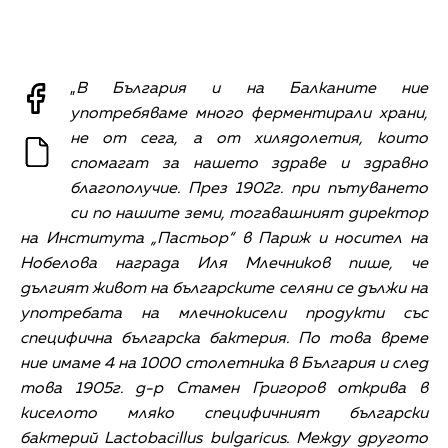
„
В България и на Балканите ние
употребяваме много ферментирали храни,
не от сега, а от хилядолетия, които
спомагат за нашето здраве и здравно
благополучие. През 1902г. при пътуването
си по нашите земи, тогавашният директор
на Института „Пастьор“ в Париж и носител на
Нобелова награда Иля Млечников пише, че
дългият живот на българските селяни се дължи на
употребата на млечнокисели продукти със
специфична българска бактерия. По това време
ние имаме 4 на 1000 столетника в България и след
това 1905г. д-р Стамен Григоров открива в
киселото мляко специфичният български
бактерий
Lactobacillus bulgaricus
. Между другото