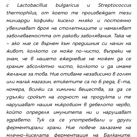
с
Lactobacillus bulgaricus
и
S
treptococcus
thermophilus
,
от което те произвеждат тези
милиарди кофички кисело мляко и постоянно
увеличават броя на столетниците и намаляват
заболеваемостта от ракови заболявания. Така че
– ако ние се върнем към предишния си начин на
живот, колкото се може по-чисто, въпреки че
знам, че в нашето ежедневие не можем да се
храним абсолютно чисто, колкото и да имаме
желание за това. Ние отиваме независимо в голям
или малък магазин, етикетите са по 6 реда, Е-та,
номера, всички са химични вещества, за да се
удължи срокът на годност на продукта и те
нарушават нашия микробиом в дебелото черво,
който определя имунитета ни и нарушават
здравето. Тук са се употребявали и други
ферментирали храни. Ние повече залагаме на
млечно-киселата ферментация на Балканите.