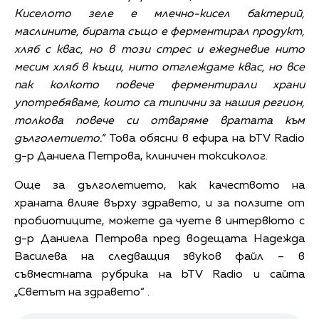
Киселото зеле е млечно-кисел бактерий,
маслините, бирата също е ферментирал продукт,
хляб с квас, но в този стрес и ежедневие нито
месим хляб в къщи, нито отглеждаме квас, но все
пак колкото повече ферментирали храни
употребяваме, които са типични за нашия регион,
толкова повече си отваряме вратата към
дълголетието.“
Това обясни в ефира на bTV Radio
д-р Даниела Петрова, клиничен токсиколог.
Още за дълголетието, как качеството на
храната влияе върху здравето, и за ползите от
пробиотиците, можете да чуете в интервюто с
д-р Даниела Петрова пред водещата Надежда
Василева на следващия звуков файл – в
съвместната рубрика на bTV Radio и сайта
„Светът на здравето“ .