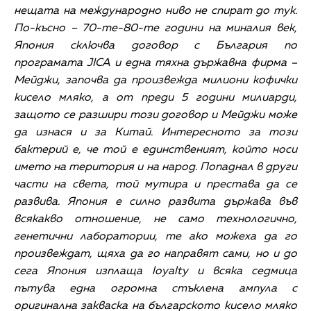
нещата на международно ниво не спират до тук.
По-късно – 70-те-80-те години на миналия век,
Япония сключва договор с България по
програмата
JICA
и една тяхна държавна фирма –
Мейджи, започва да произвежда милиони кофички
кисело мляко, а от преди 5 години милиарди,
защото се разшири този договор и Мейджи може
да изнася и за Китай. Интересното за този
бактерий е, че той е единственият, който носи
името на територия и на народ. Попаднал в други
части на света, той мутира и престава да се
развива. Япония е силно развита държава във
всякакво отношение, не само технологично,
генетични лаборатории, те ако можеха да го
произвеждат, щяха да го направят сами, но и до
сега Япония изплаща
loyalty
и всяка седмица
пътува една огромна стъклена ампула с
оригинална закваска на българското кисело мляко