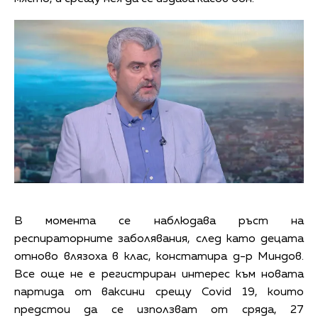
В момента се наблюдава ръст на
респираторните заболявания, след като децата
отново влязоха в клас, констатира д-р Миндов.
Все още не е регистриран интерес към новата
партида от ваксини срещу Covid 19, които
предстои да се използват от сряда, 27