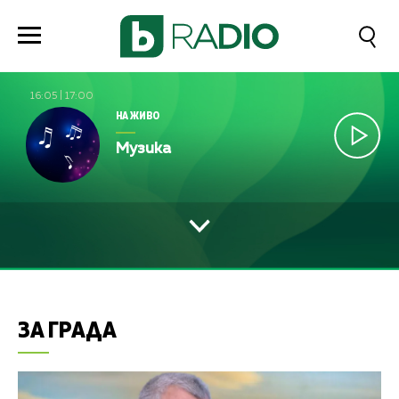
16:05
|
17:00
НА ЖИВО
Музика
ЗА ГРАДА