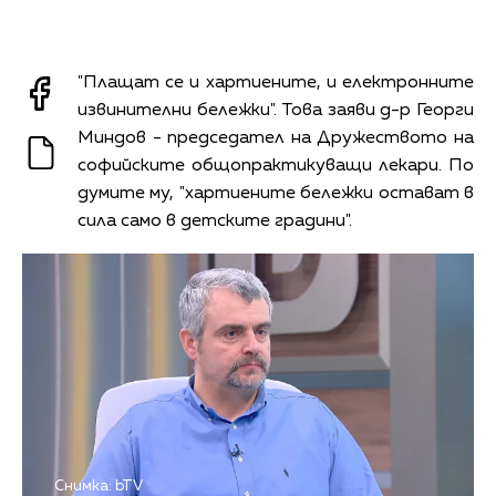
"Плащат се и хартиените, и електронните
извинителни бележки". Това заяви д-р Георги
Миндов - председател на Дружеството на
софийските общопрактикуващи лекари. По
думите му, "хартиените бележки остават в
сила само в детските градини".
Снимка: bTV