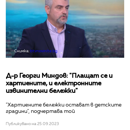
Снимка:
btvnovinite.bg
Д-р Георги Миндов: "Плащат се и
хартиените, и електронните
извинителни бележки"
"Хартиените бележки остават в детските
градини", подчертава той
Публикувано на 25.09.2023