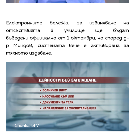
Електронните бележки за извиняване на
отсъствията в училище ще бъдат
въведени официално от 1 октомври, но според д-
р Миндов, системата вече е активирана за
тяхното издаване.
Снимка: bTV