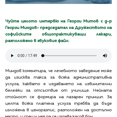
Чуйте цялото интервю на Георги Митов с д-р
Георги Миндов- председател на Дружеството на
софийските общопрактикуващи лекари,
разположено в звуковия файл:
Миндов коментира, че лечебното заведение може
да изисква такса за всяка административна
услуга, каквато е издаването на извинителни
бележки за отсъствие от училище. Нейната
стойност се формира на пазарен принцип. За
целта всяка платена услуга трябва да бъде
изложена в ценоразпис, разположен на достъпно
място, и срещу нея да се издава касов бон.