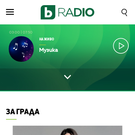
03:00
|
07:50
НА ЖИВО
Музика
ЗА ГРАДА