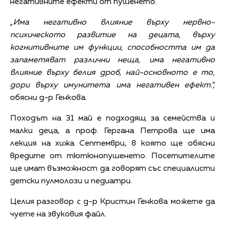
негативните ефекти от пушенето.
„Има негативно влияние върху нервно-
психическото развитие на децата, върху
когнитивните им функции, способността им да
запаметяват различни неща, има негативно
влияние върху белия дроб, най-основното е то,
дори върху имунитета има негативен ефект.“,
обясни д-р Генкова.
Походът на 31 май е подходящ за семейства и
малки деца, а проф. Гергана Петрова ще има
лекция на хижа Септември, в която ще обясни
вредите от тютюнопушенето. Посетителите
ще имат възможност да говорят със специалисти
детски пулмолози и педиатри.
Целия разговор с д-р Кристин Генкова можете да
чуете на звуковия файл.