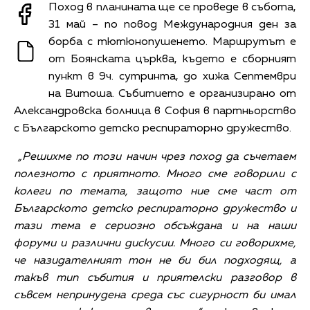
Поход в планината ще се проведе в събота,
31 май – по повод Международния ден за
борба с тютюнопушенето. Маршрутът е
от Боянската църква, където е сборният
пункт в 9ч. сутринта, до хижа Септември
на Витоша. Събитието е организирано от
Александровска болница в София в партньорство
с Българското детско респираторно дружество.
„Решихме по този начин чрез поход да съчетаем
полезното с приятното. Много сме говорили с
колеги по темата, защото ние сме част от
Българското детско респираторно дружество и
тази тема е сериозно обсъждана и на наши
форуми и различни дискусии. Много си говорихме,
че назидателният тон не би бил подходящ, а
такъв тип събития и приятелски разговор в
съвсем непринудена среда със сигурност би имал