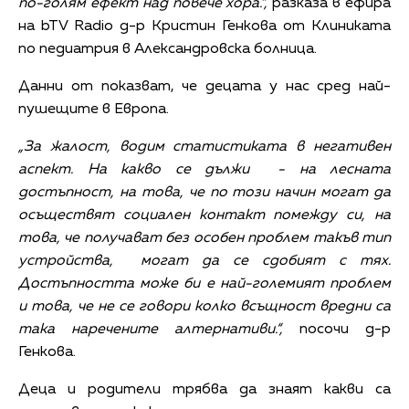
по-голям ефект над повече хора.“,
разказа в ефира
на bTV Radio д-р Кристин Генкова от Клиниката
по педиатрия в Александровска болница.
Данни от показват, че децата у нас сред най-
пушещите в Европа.
„За жалост, водим статистиката в негативен
аспект. На какво се дължи - на лесната
достъпност, на това, че по този начин могат да
осъществят социален контакт помежду си, на
това, че получават без особен проблем такъв тип
устройства, могат да се сдобият с тях.
Достъпността може би е най-големият проблем
и това, че не се говори колко всъщност вредни са
така наречените алтернативи.“,
посочи д-р
Генкова.
Деца и родители трябва да знаят какви са