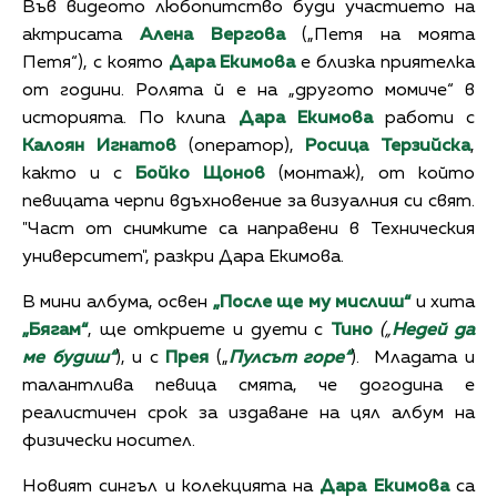
Във видеото любопитство буди участието на
актрисата
Алена Вергова
(„Петя на моята
Петя“), с която
Дара Екимова
е близка приятелка
от години. Ролята й е на „другото момиче“ в
историята. По клипа
Дара Екимова
работи с
Калоян Игнатов
(оператор),
Росица Терзийска
,
както и с
Бойко Щонов
(монтаж), от който
певицата черпи вдъхновение за визуалния си свят.
"Част от снимките са направени в Техническия
университет", разкри Дара Екимова.
В мини албума, освен
„После ще му мислиш“
и хита
„Бягам“
, ще откриете и дуети с
Тино
(„
Недей да
ме будиш“
), и с
Прея
(„
Пулсът горе“
). Младата и
талантлива певица смята, че догодина е
реалистичен срок за издаване на цял албум на
физически носител.
Новият сингъл и колекцията на
Дара Екимова
са