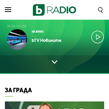
19:00
|
20:00
НА ЖИВО
bTV Новините
ЗА ГРАДА