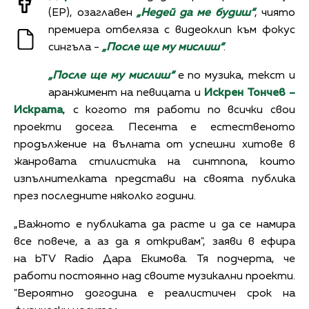
(EP), озаглавен
„Недей да ме будиш“
, чиято
премиера отбеляза с видеоклип към фокус
сингъла -
„После ще му мислиш“
.
„После ще му мислиш“
е по музика, текст и
аранжимент на певицата и
Искрен Тончев –
Искрата
, с когото тя работи по всички свои
проекти досега. Песента е естественото
продължение на вълната от успешни хитове в
жанровата стилистика на синтпопа, които
изпълнителката представи на своята публика
през последните няколко години.
„Важното е публиката да расте и да се намира
все повече, а аз да я откривам", заяви в ефира
на bTV Radiо Дара Екимова. Тя подчерта, че
работи постоянно над своите музикални проекти.
"Вероятно догодина е реалистичен срок на