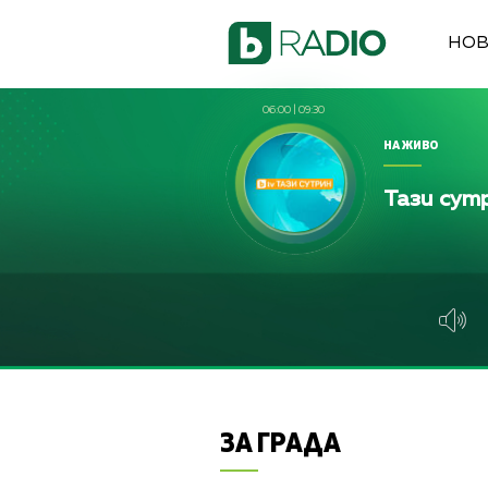
НО
06:00
|
09:30
НА ЖИВО
Тази сут
ЗА ГРАДА