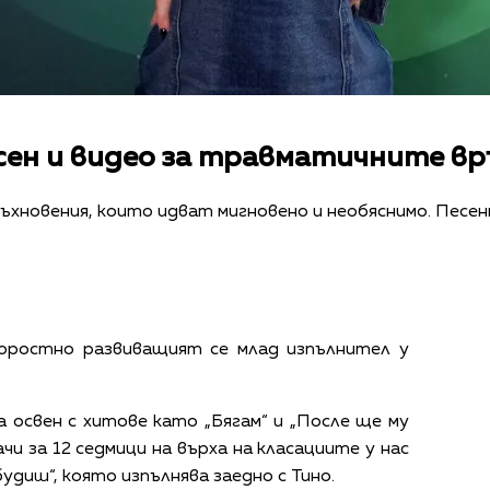
сен и видео за травматичните вр
дъхновения, които идват мигновено и необяснимо. Песе
оростно развиващият се млад изпълнител у
 освен с хитове като „Бягам“ и „После ще му
ачи за 12 седмици на върха на класациите у нас
будиш“, която изпълнява заедно с Тино.