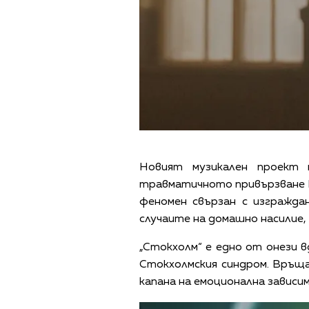
Новият музикален проект 
травматичното привързване к
феномен свързан с изгражда
случаите на домашно насилие,
„Стокхолм“ е едно от онези в
Стокхолмския синдром. Връща
капана на емоционална зависим