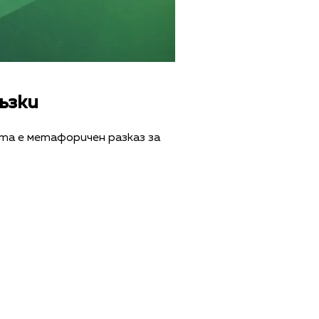
ъзки
нта е метафоричен разказ за