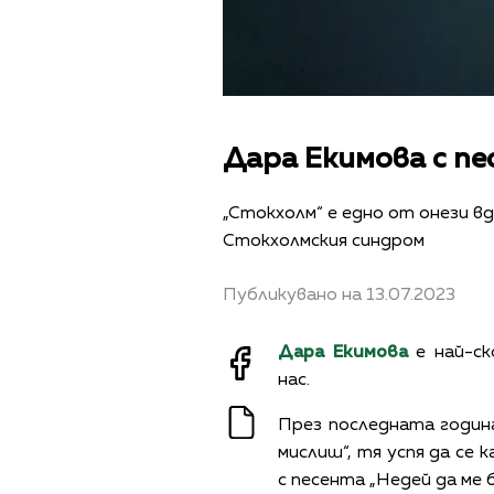
Дара Екимова с пе
„Стокхолм“ е едно от онези в
Стокхолмския синдром
Публикувано на 13.07.2023
Дара Екимова
е най-ск
нас.
През последната година
мислиш“, тя успя да се к
с песента „Недей да ме 