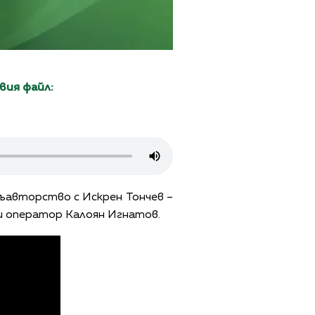
вия файл:
съавторство с Искрен Тончев –
 и оператор Калоян Игнатов.