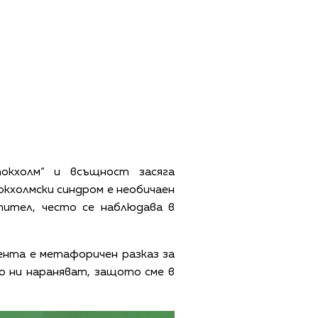
окхолм“ и всъщност засяга
кхолмски синдром е необичаен
тител, често се наблюдава в
сента е метафоричен разказ за
о ни нараняват, защото сме в