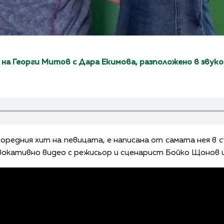
а Георги Митов с Дара Екимова, разположено в звуко
поредния хит на певицата, е написана от самата нея в 
овокативно видео с режисьор и сценарист Бойко Щонов