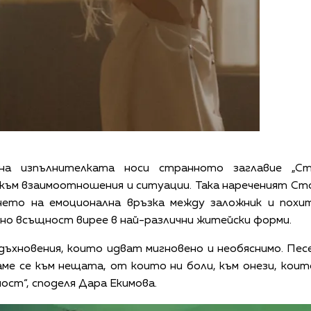
на изпълнителката носи странното заглавие „Ст
ъм взаимоотношения и ситуации. Така нареченият Сто
нето на емоционална връзка между заложник и похи
 но всъщност вирее в най-различни житейски форми.
дъхновения, които идват мигновено и необяснимо. Пе
ме се към нещата, от които ни боли, към онези, коит
ост“, споделя Дара Екимова.