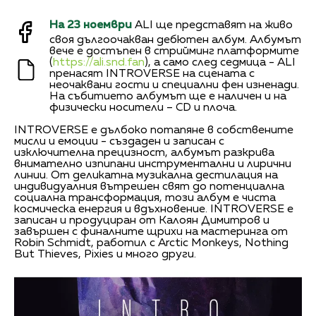
На 23 ноември
ALI ще представят на живо
своя дългоочакван дебютен албум. Албумът
вече е достъпен в стрийминг платформите
(
https://ali.snd.fan
), a само след седмица - ALI
пренасят INTROVERSE на сцената с
неочаквани гости и специални фен изненади.
На събитието албумът ще е наличен и на
физически носители – CD и плоча.
INTROVERSE е дълбоко потапяне в собствените
мисли и емоции - създаден и записан с
изключителна прецизност, албумът разкрива
внимателно изпипани инструментални и лирични
линии. От деликатна музикална дестилация на
индивидуалния вътрешен свят до потенциална
социална трансформация, този албум е чиста
космическа енергия и вдъхновение. INTROVERSE е
записан и продуциран от Калоян Димитров и
завършен с финалните щрихи на мастеринга от
Robin Schmidt, работил с Arctic Monkeys, Nothing
But Thieves, Pixies и много други.