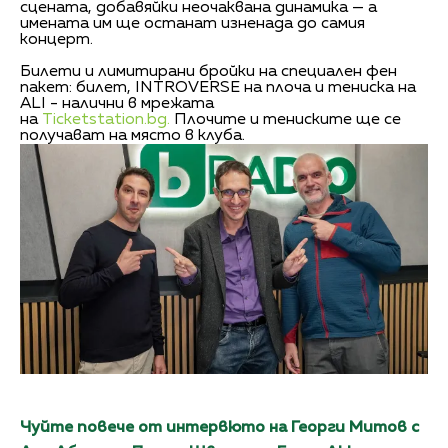
сцената, добавяйки неочаквана динамика — а
имената им ще останат изненада до самия
концерт.
Билети и лимитирани бройки на специален фен
пакет: билет, INTROVERSE на плоча и тениска на
ALI - налични в мрежата
на
Ticketstation.bg.
Плочите и тениските ще се
получават на място в клуба.
Чуйте повече от интервюто на Георги Митов с