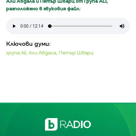
Али Абдала и Петър Шварц от Група ALI,
разположено в звуковия файл:
Ключови думи:
група Ali,
Али Абдала,
Петър Шварц