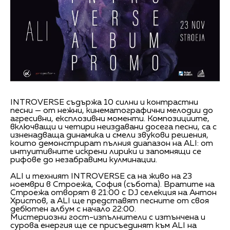
INTROVERSE съдържа 10 силни и контрастни
песни — от нежни, кинематографични мелодии до
агресивни, експлозивни моменти. Композициите,
включващи и четири неиздавани досега песни, са с
изненадваща динамика и смели звукови решения,
които демонстрират пълния диапазон на ALI: от
интуитивните искрени лирики и запомнящи се
рифове до незабравими кулминации.
ALI и техният INTROVERSE са на живо на 23
ноември в Строежа, София (събота). Вратите на
Строежа отворят в 21:00 с DJ селекция на Антон
Христов, а ALI ще представят песните от своя
дебютен албум с начало 22:00.
Мистериозни гост-изпълнители с изтънчена и
сурова енергия ще се присъединят към ALI на