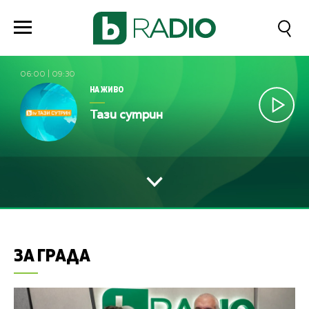
06:00
|
09:30
НА ЖИВО
Тази сутрин
ЗА ГРАДА