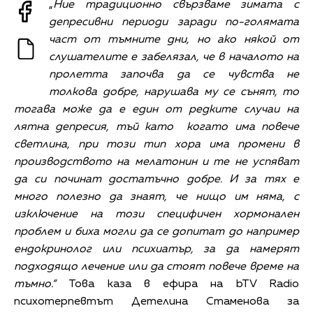
„
Ние традиционно свързваме зимата с
депресивни периоди заради по-голямата
част от тъмните дни, но ако някой от
слушателите е забелязал, че в началото на
пролетта започва да се чувства не
толкова добре, нарушава му се сънят, то
тогава може да е един от редките случаи на
лятна депресия, тъй като когато има повече
светлина, при този тип хора има промени в
производството на мелатонин и те не успяват
да си починат достатъчно добре. И за тях е
много полезно да знаят, че нищо им няма, с
изключение на този специфичен хормонален
проблем и биха могли да се допитат до например
ендокринолог или психиатър, за да намерят
подходящо лечение или да стоят повече време на
тъмно.“
Това каза в ефира на bTV Radio
психотерпевтът Детелина Стаменова за