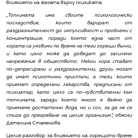
влиянието на жегата върху психиката.
„Топлината има своите психологически
последствия, които варират от
раздразнителност до импулсивност и проблеми с
концентрация, поради което една част от
хората са уязвими по време на тези горещи вълни,
и като цяло може да доведат до засилено
напрежение в обществото. Някои хора стават
по-депресирани и раздразнителни, други могат
да имат психотични пристъпи, а тези, които
приемат определени лекарства, предписани от
психиатър, като цяло са по-чувствителни към
топлината, заради което много е важно да
приемаме достатъчно вода, но и сол, за да не се
стига до прегряване на целия организъм.“,
обясни
Детелина Стаменова.
Целия разговор за влиянието на горещото време