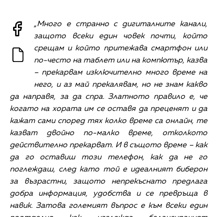
„Много е странно с дигиталните канали,
защото всеки един човек почти, който
срещам и който притежава смартфон или
по-често на таблет или на компютър, казва
– прекарвам изключително много време на
него, и аз май прекалявам, но не знам какво
да направя, за да спра. Златното правило е, че
когато на хората им се оставя да преценят и да
кажат сами според тях колко време са онлайн, те
казват двойно по-малко време, отколкото
действително прекарват. И в същото време – как
да го оставиш този телефон, как да не го
поглеждаш, след като той е идеалният биберон
за възрастни, защото непрекъснато предлага
добра информация, удобства и се превръща в
навик. Затова големият въпрос е към всеки един