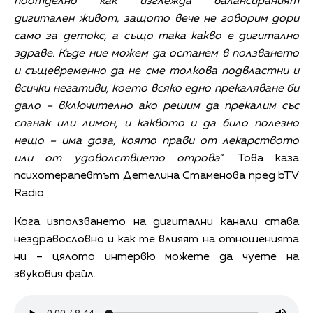
поотделно как изглежда балансираният
дигитален живот, защото вече не говорим дори
само за детокс, а също така какво е дигитално
здраве. Къде ние можем да останем в ползването
и същевременно да не сме толкова подвластни и
всички негативи, което всяко едно прекаляване би
дало – включително ако решим да прекалим със
спанак или лимон, и каквото и да било полезно
нещо – има доза, която прави от лекарството
или от удоволствието отрова
“. Това каза
психотерапевтът Детелина Стаменова пред bTV
Radio.
Кога използването на дигитални канали става
нездравословно и как те влияят на отношенията
ни – цялото интервю можете да чуете на
звуковия файл.