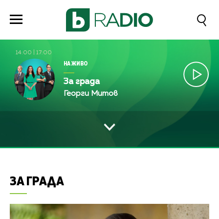
14:00
|
17:00
НА ЖИВО
За града
Георги Митов
ЗА ГРАДА