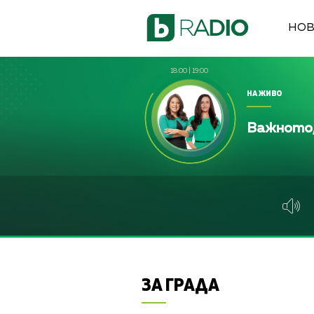
НО
18:00
|
19:00
НА ЖИВО
Важното,
ЗА ГРАДА