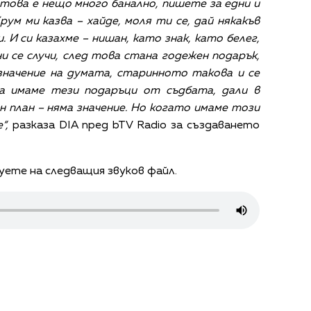
– това е нещо много банално, пишете за едни и
рум ми казва – хайде, моля ти се, дай някакъв
. И си казахме – нишан, като знак, като белег,
и се случи, след това стана годежен подарък,
начение на думата, старинното такова и се
да имаме тези подаръци от съдбата, дали в
н план – няма значение. Но когато имаме този
“,
разказа DIA пред bTV Radio за създаването
ете на следващия звуков файл.