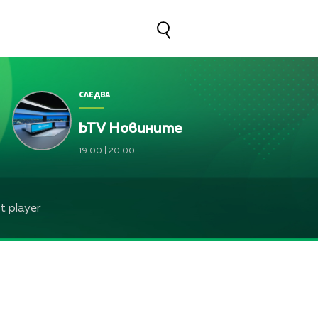
СЛЕДВА
bTV Новините
асилева и Лили Ангелова
19:00
|
20:00
 player