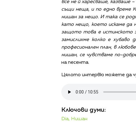
все не й харесваше, казваше 
същи неща, и по едно време К
нишан за нещо. И така се роди
като нещо, което искаме да н
защото това е истинското з
замислихме колко е хубаво 
професионален план, в любове
нишан, се чувстваме по-добре
на песента.
Цялото интервю можете да чу
Ключови думи:
Dia,
Нишан