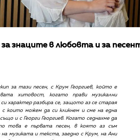
o за знаците в любовта и за песе
кип за тази песен, с Крум Георгиев, който е
вата хитовост, когато прави музикални
 си характер разбира се, защото аз се старая
 с които можем да си кликнем и сме на една
също и с Георги Георгиев. Когато седнахме да
то това е първата песен, в която аз съм
 на музиката и текста, заедно с Крум, на Ани