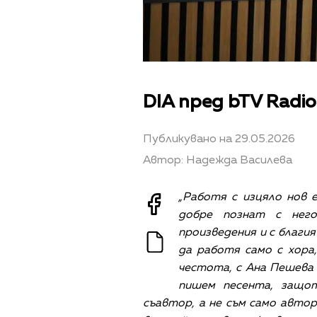
DIA пред bTV Radi
Публикувано на 29.05.2026
Автор: Надежда Василева
„Работя с изцяло нов е
добре познат с него
произведения и с благия
да работя само с хора,
честота, с Ана Пешева 
пишем песента, защо
съавтор, а не съм само автор