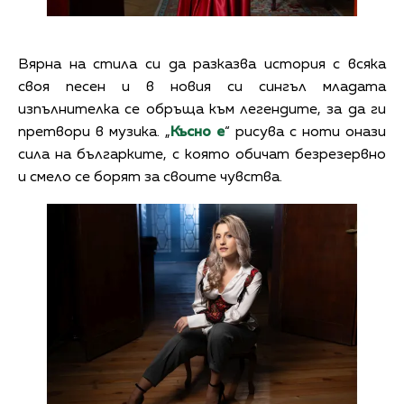
Вярна на стила си да разказва история с всяка
своя песен и в новия си сингъл младата
изпълнителка се обръща към легендите, за да ги
претвори в музика. „
Късно е
“ рисува с ноти онази
сила на българките, с която обичат безрезервно
и смело се борят за своите чувства.