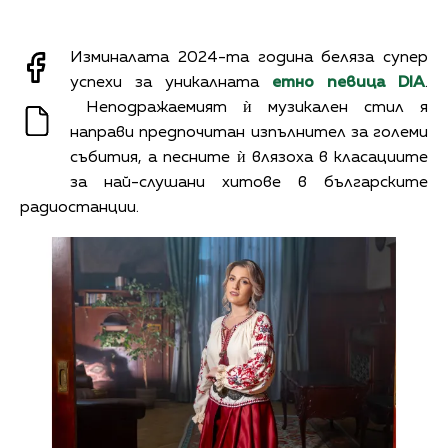
Изминалата 2024-та година беляза супер
успехи за уникалната
етно певица
DIA
.
Неподражаемият ѝ музикален стил я
направи предпочитан изпълнител за големи
събития, а песните ѝ влязоха в класациите
за най-слушани хитове в българските
радиостанции.