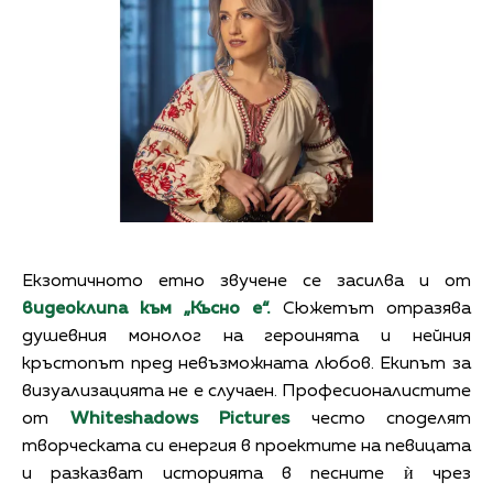
Екзотичното етно звучене се засилва и от
видеоклипа към „Късно е“.
Сюжетът отразява
душевния монолог на героинята и нейния
кръстопът пред невъзможната любов. Екипът за
визуализацията не е случаен. Професионалистите
от
Whiteshadows Pictures
често споделят
творческата си енергия в проектите на певицата
и разказват историята в песните ѝ чрез