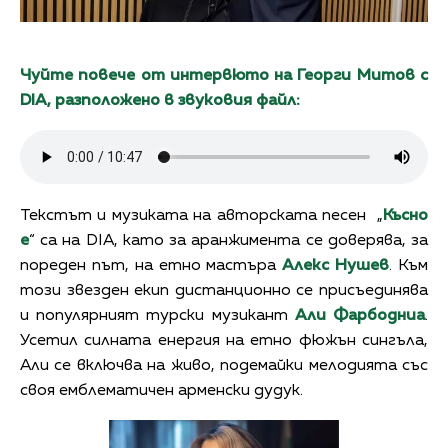
Чуйте повече от интервюто на Георги Митов с
DIA, разположено в звуковия файл:
Текстът и музиката на авторската песен „
Късно
е
“ са на DIA, като за аранжимента се доверява, за
пореден път, на етно мастъра
Алекс Нушев
. Към
този звезден екип дистанционно се присъединява
и популярният турски музикант
Али
Фарбодниа
.
Усетил силната енергия на етно фюжън сингъла,
Али се включва на живо, подемайки мелодията със
своя емблематичен арменски дудук.