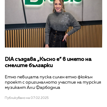
DIA създава „Късно е“ в името на
смелите българки
Етно певицата пуска силен етно фюжън
проект с оригиналното участие на турския
музикант Али Фарбодниа
Публикувано на 07.02.2025