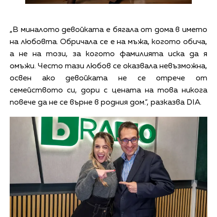
„В миналото девойката е бягала от дома в името
на любовта. Обричала се е на мъжа, когото обича,
а не на този, за когото фамилията иска да я
омъжи. Често тази любов се оказвала невъзможна,
освен ако девойката не се отрече от
семейството си, дори с цената на това никога
повече да не се върне в родния дом.“, разказва DIA.