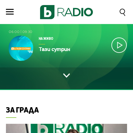
06:00
|
09:30
НА ЖИВО
Тази сутрин
ЗА ГРАДА