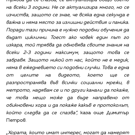
на всеки 3 години. Не се актуализира много, но се
изчиства, защото се знае, че всяка една секунда е
важна и няма място за излишни действия и паника.
Поради тази причина е нужно подобни обучения да
бъдат циклични. Тоест ако човек един път го
изкара, той трябва да обновява своите знания на
всеки 2-3 години максимум, защото това се
забравя. Защото никой от нас, който не е медик,
няма в ежедневието си подобни случки. Това е една
от целите на видеото, което ще се
разпространява във всички социални мрежи, в
метрото, надявам се и по други канали да покаже,
че това нещо може да бъде направено от
обикновени хора и да покаже какъв е протоколът,
който следва да се спазва“,
каза още Димитър
Петров.
„
Хората, които имат интерес, могат да намерят