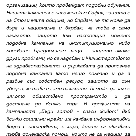
организации, които провеждат подобни обучения.
Нашата кампания е насочена към София, защото е
на Столичната община, но вярвам, че тя може да
бъде и национална и вярвам, че това е само
началото, защото към настоящия момент
подобна кампания на институционално ниво
липсваше. Предполагам защо – защото имаме
други проблеми, но се надявам и Министерството
на здравеопазването, и държавата да припознае
подобна кампания като нещо полезно и да я
развие със собствен ресурс, защото аз съм
убеден, че това е само началото. Тя може да залее
цялото обществено пространство и да
достигне до всички хора. В профилите на
кампанията „Бъди готов – спаси живот“ във
всички социални мрежи ще качваме информативни
видеа с интервюта, с хора, които са оказвали
първа долекарска помощ, които не са медици, за