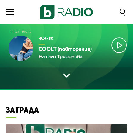
14:05
|
15:00
НА ЖИВО
COOLT (повторение)
Натали Трифонова
ЗА ГРАДА