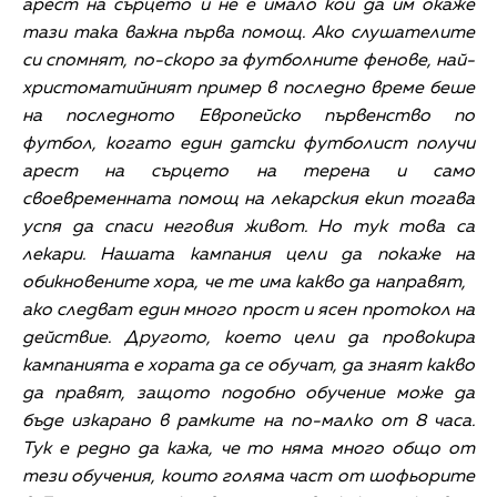
арест на сърцето и не е имало кой да им окаже
тази така важна първа помощ. Ако слушателите
си спомнят, по-скоро за футболните фенове, най-
христоматийният пример в последно време беше
на последното Европейско първенство по
футбол, когато един датски футболист получи
арест на сърцето на терена и само
своевременната помощ на лекарския екип тогава
успя да спаси неговия живот. Но тук това са
лекари. Нашата кампания цели да покаже на
обикновените хора, че те има какво да направят,
ако следват един много прост и ясен протокол на
действие. Другото, което цели да провокира
кампанията е хората да се обучат, да знаят какво
да правят, защото подобно обучение може да
бъде изкарано в рамките на по-малко от 8 часа.
Тук е редно да кажа, че то няма много общо от
тези обучения, които голяма част от шофьорите