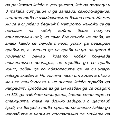
да разкажат какво е усещането, как да подходиш
в такава ситуация и да запазиш самообладание,
защото това е изключително важно нещо. На мен
ми се е случвало веднъж в метрото, наложи се да
помагам на човек, който беше получил
епилептичен шок, но само въз основа на това, че
знаех какво се случва с него, успях да реагирам
правилно, а именно да не правя нищо, защото в
повечето случаи, когато човек получава
епилептичен припадък, не трябва да се прави
нищо, освен да го обезопасите да не си удари
някъде главата. Но голяма част от хората около
мен се паникьосаха и не знаеха какво трябва да
направят. Трябваше аз да им казвам да се обадят
на 112, да извикат полицията, която стои горе на
станцията, така че всичко завърши с щастлив
край, но въпреки това простото знание какво да
направите е напълно достатъчно да можете да