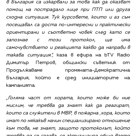
в България са изкарвали за това как да оказват
помощ на пострадало лице при ПТП или друга
сходна ситуация. Тук курсовете, които и аз съм
посещавал са доста по-интересни и практически
ориентирани и съответно човек след като се
запознае с този протокол, ще има
самочувствието и реакцията какво да направи в
такава ситуация.“,
каза в ефира на bTV Radio
Димитър Петров, общински съветник от
Продължаваме промяната-Демократична
България, който e сред инициаторите на
кампанията.
„Голяма част от хората, които може би ние
мислим, че трябва да знаят как да реагират,
които са служители в МВР, в пожарна ,хора, които
имат по някакъв начин специализирано отношение
към това, не знаят, защото протоколът, който
трябва да се спазва, се актуализира общо взето