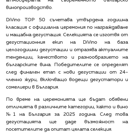
атмосферата на съвременното българско
винопроизводство.
DiVino TOP 50 съчетава утвърдена годишна
класация с официална церемония по награждаване
и мащабна дегустация. Селекцията се изготвя от
дегустационния екип на DiVino на база
целогодишни дегустации и отразява актуалните
тенденции, качеството и разнообразието на
българските вина. Победителите се определят
след финален етап с нови дегустации от 24-
членно жури, включващо водещи дегустатори и
сомелиери в България.
По време на церемонията ще бъдат обявени
отличията в различните категории, както и вино
№1 на България за 2025 година. След това
дегустацията ще даде възможност на
посетителите да опитат цялата селекция.