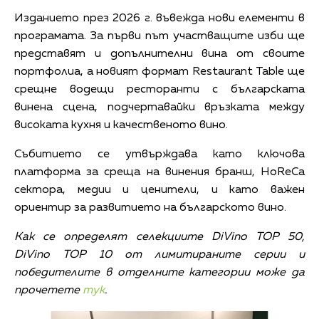
Изданието през 2026 г. въвежда нови елементи в
програмата. За първи път участващите изби ще
представят и допълнителни вина от своите
портфолиа, а новият формат Restaurant Table ще
срещне водещи ресторанти с българската
винена сцена, подчертавайки връзката между
високата кухня и качественото вино.
Събитието се утвърждава като ключова
платформа за среща на винения бранш, HoReCa
сектора, медии и ценители, и като важен
ориентир за развитието на българското вино.
Как се определят селекциите DiVino
TOP
50,
DiVino
TOP
10 от лимитираните серии и
победителите в отделните категории може да
прочетете
тук
.