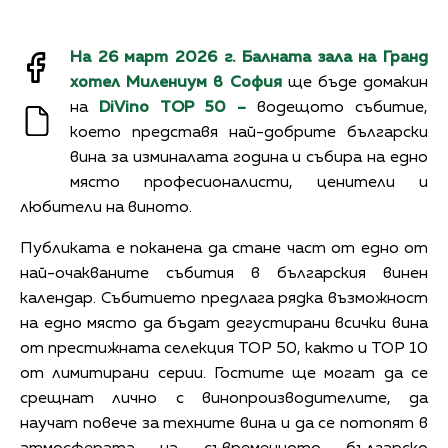
На 26 март 2026 г. Балната зала на Гранд
хотел Милениум в София
ще бъде домакин
на
DiVino TOP 50 –
водещото събитие,
което представя най-добрите български
вина за изминалата година и събира на едно
място професионалисти, ценители и
любители на виното.
Публиката е поканена да стане част от едно от
най-очакваните събития в българския винен
календар. Събитието предлага рядка възможност
на едно място да бъдат дегустирани всички вина
от престижната селекция TOP 50, както и TOP 10
от лимитирани серии. Гостите ще могат да се
срещнат лично с винопроизводителите, да
научат повече за техните вина и да се потопят в