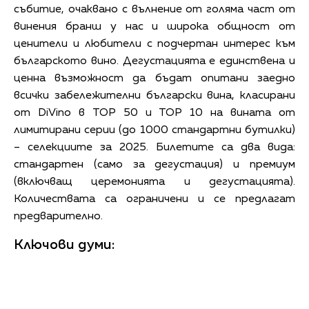
събитие, очаквано с вълнение от голяма част от
винения бранш у нас и широка общност от
ценители и любители с подчертан интерес към
българското вино. Дегустацията е единствена и
ценна възможност да бъдат опитани заедно
всички забележителни български вина, класирани
от DiVino в TOP 50 и TOP 10 на вината от
лимитирани серии (до 1000 стандартни бутилки)
– селекциите за 2025. Билетите са два вида:
стандартен (само за дегустация) и премиум
(включващ церемонията и дегустацията).
Количествата са ограничени и се предлагат
предварително.
Ключови думи: