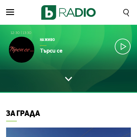
12:30
|
13:30
НА ЖИВО
Търси се
ЗА ГРАДА