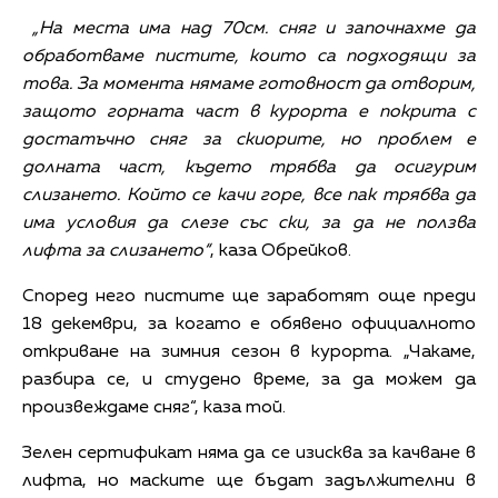
„На места има над 70см. сняг и започнахме да
обработваме пистите, които са подходящи за
това. За момента нямаме готовност да отворим,
защото горната част в курорта е покрита с
достатъчно сняг за скиорите, но проблем е
долната част, където трябва да осигурим
слизането. Който се качи горе, все пак трябва да
има условия да слезе със ски, за да не ползва
лифта за слизането“
, каза Обрейков.
Според него пистите ще заработят още преди
18 декември, за когато е обявено официалното
откриване на зимния сезон в курорта. „Чакаме,
разбира се, и студено време, за да можем да
произвеждаме сняг“, каза той.
Зелен сертификат няма да се изисква за качване в
лифта, но маските ще бъдат задължителни в