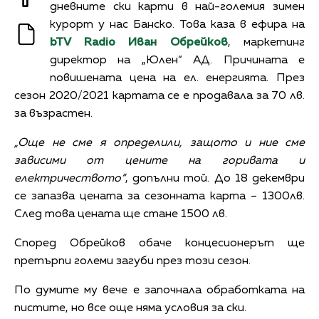
дневните ски карти в най-големия зимен
курорт у нас Банско. Това каза в ефира на
bTV Radio Иван Обрейков
, маркетинг
директор на „Юлен“ АД. Причината е
повишената цена на ел. енергията. През
сезон 2020/2021 картата се е продавала за 70 лв.
за възрастен.
„Още не сме я определили, защото и ние сме
зависими от цените на горивата и
електричеството“
, допълни той. До 18 декември
се запазва цената за сезонната карта – 1300лв.
След това цената ще стане 1500 лв.
Според Обрейков обаче концесионерът ще
претърпи големи загуби през този сезон.
По думите му вече е започнала обработката на
пистите, но все още няма условия за ски.