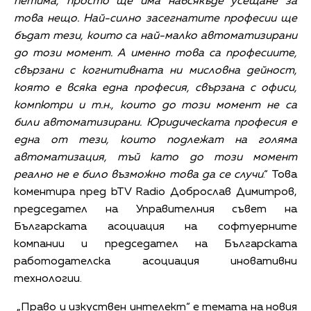
петима, просто ще има навсякъде усещане за
това нещо. Най-силно засегнатите професии ще
бъдат тези, които са най-малко автоматизирани
до този момент. А именно това са професиите,
свързани с когнитивната ни мисловна дейност,
която е всяка една професия, свързана с офиси,
компютри и т.н., които до този момент не са
били автоматизирани. Юридическата професия е
една от тези, които подлежат на голяма
автоматизация, тъй като до този момент
реално не е било възможно това да се случи
.“ Това
коментира пред bTV Radio Доброслав Димитров,
председател на Управителния съвет на
Българската асоциация на софтуерните
компании и председател на Българската
работодателска асоциация иновативни
технологии.
„Право и изкуствен интелект“ е темата на новия