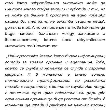
тъй като изкуственият интелект може да
имитира много добре емоции и чувства и т.н., но
не може да вникне в проблема на едно човешко
същество, тъй като не изпитва същите неща
“,
допълни той. А по отношение на това как може да
бъде намерен балансът между заплахите и
възможностите, които носи изкуственият
интелект, той коментира:
„Най-простичко казано като бъдем информирани,
готови за голяма промяна и адаптация. Това,
което се случва в момента се случва с огромна
скорост. И в миналото е имало големи
технологични трансформации, но разликата
тогава е скоростта, с която се случва. Ако преди
е отнемало едно цяло поколение или дори две
една голяма промяна да бъде усетена от всички, в
момента ще става в рамките на няколко години,