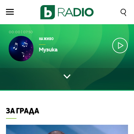
00:00
|
07:50
НА ЖИВО
Музика
ЗА ГРАДА