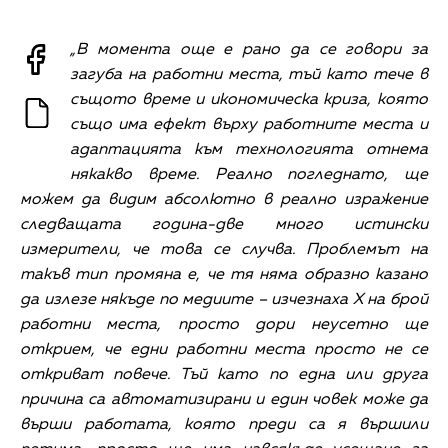
„В момента още е рано да се говори за
загуба на работни места, тъй като тече в
същото време и икономическа криза, която
също има ефект върху работните места и
адаптацията към технологията отнема
някакво време. Реално погледнато, ще
можем да видим абсолютно в реално изражение
следващата година-две много истински
измерители, че това се случва. Проблемът на
такъв тип промяна е, че тя няма образно казано
да излезе някъде по медиите – изчезнаха Х на брой
работни места, просто дори неусетно ще
открием, че едни работни места просто не се
откриват повече. Тъй като по една или друга
причина са автоматизирани и един човек може да
върши работата, която преди са я вършили