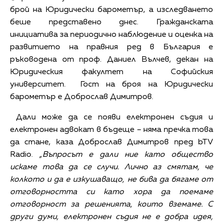
брой на Юридически барометър, а изследването
беше представено днес. Гражданската
инициатива за периодично наблюдение и оценка на
развитието на правния ред в България е
ръководена от проф. Даниел Вълчев, декан на
Юридическия факултет на Софийския
университет. Гост на броя на Юридически
барометър е Доброслав Димитров.
Дали може да се появи електронен съдия и
електронен адвокат в бъдеще – няма пречка това
да стане, каза Доброслав Димитров пред bTV
Radio.
„Въпросът е дали ние като общество
искаме това да се случи. Лично аз смятам, че
колкото и да е изкушаващо, не бива да бягаме от
отговорността си като хора да поемаме
отговорност за решенията, които вземаме. С
други думи, електронен съдия не е добра идея,