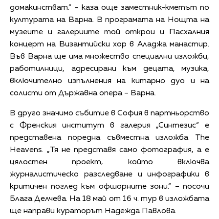
домакинстват.“ – каза още заместник-кметът по
културата на Варна. В програмата на Нощта на
музеите и галериите той открои и Пасхалния
концерт на Византийски хор в Аладжа манастир.
Във Варна ще има множество специални изложби,
работилници, адресирани към децата, музика,
включително изпълнения на китарно дуо и на
солисти от Държавна опера – Варна.
В друго значимо събитие в София в партньорство
с Френския институт в галерия „Синтезис“ е
представена поредна съвместна изложба The
Heavens. „Тя не представя само фотография, а е
цялостен проект, който включва
журналистическо разследване и инфографики в
критичен поглед към офшорните зони.“ – посочи
Блага Делчева. На 18 май от 16 ч. тур в изложбата
ще направи кураторът Надежда Павлова.