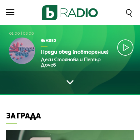
01:00
|
03:00
НА ЖИВО
Преди обед (повторение)
Деси Стоянова и Петър
Дочев
ЗА ГРАДА