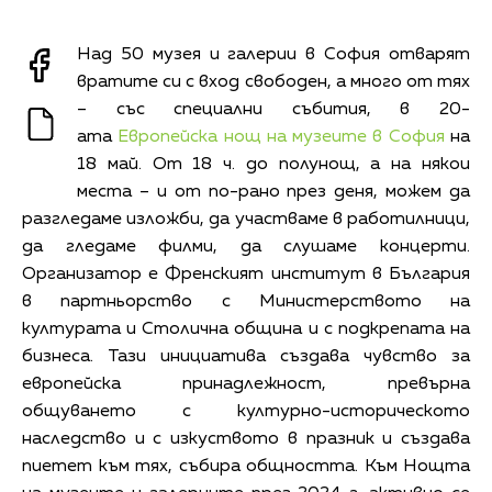
Над 50 музея и галерии в София отварят
вратите си с вход свободен, а много от тях
– със специални събития, в 20-
ата
Европейска нощ на музеите в София
на
18 май. От 18 ч. до полунощ, а на някои
места – и от по-рано през деня, можем да
разгледаме изложби, да участваме в работилници,
да гледаме филми, да слушаме концерти.
Организатор е Френският институт в България
в партньорство с Министерството на
културата и Столична община и с подкрепата на
бизнеса. Тази инициатива създава чувство за
европейска принадлежност, превърна
общуването с културно-историческото
наследство и с изкуството в празник и създава
пиетет към тях, събира общността. Към Нощта