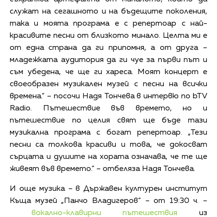
служат на сегашното и на бъдещите поколения,
така и моята програма е с репертоар с най-
красивите песни от близкото минало. Целта ми е
от една страна да ги припомня, а от друга –
младежката аудитория да ги чуе за първи път и
съм убедена, че ще ги хареса. Моят концерт е
своеобразен музикален музей с песни на всички
времена.“ – посочи Надя Тончева в интервю по bTV
Radio. Пътешествие във времето, но и
пътешествие по целия свят ще бъде тази
музикална програма с богат репертоар. „Тези
песни са толкова красиви и това, че докосват
сърцата и душите на хората означава, че те ще
живеят във времето.“ – отбеляза Надя Тончева.
И още музика – в Държавен културен институт
Къща музей „Панчо Владигеров“ – от 19:30 ч. –
вокално-клавирни пътешествия
из