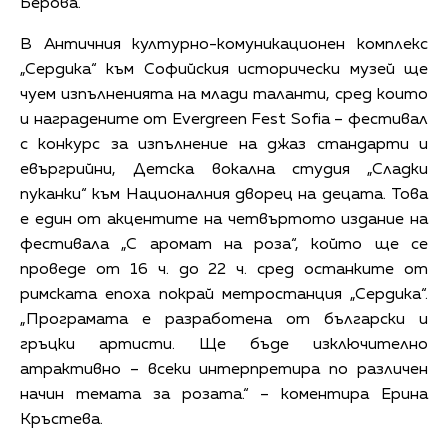
Берова.
В Античния културно-комуникационен комплекс
„Сердика“ към Софийския исторически музей ще
чуем изпълненията на млади таланти, сред които
и наградените от Evergreen Fest Sofia – фестивал
с конкурс за изпълнение на джаз стандарти и
евъргрийни, Детска вокална студия „Сладки
пуканки“ към Националния дворец на децата. Това
е един от акцентите на четвъртото издание на
фестивала „С аромат на роза“, който ще се
проведе от 16 ч. до 22 ч. сред останките от
римската епоха покрай метростанция „Сердика“.
„Програмата е разработена от български и
гръцки артисти. Ще бъде изключително
атрактивно – всеки интерпретира по различен
начин темата за розата.“ – коментира Ерина
Кръстева.