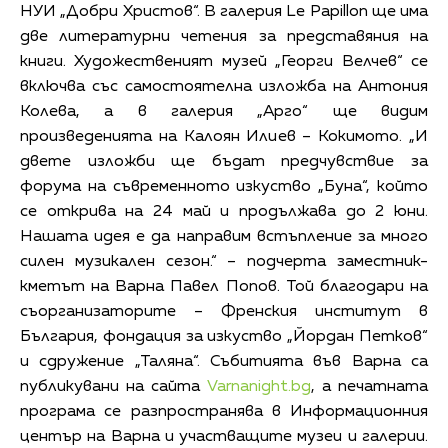
НУИ „Добри Христов“. В галерия Le Papillon ще има
две литературни четения за представяния на
книги. Художественият музей „Георги Велчев“ се
включва със самостоятелна изложба на Антония
Колева, а в галерия „Арго“ ще видим
произведенията на Калоян Илиев – Кокимото. „И
двете изложби ще бъдат предчувствие за
форума на съвременното изкуство „Буна“, който
се открива на 24 май и продължава до 2 юни.
Нашата идея е да направим встъпление за много
силен музикален сезон.“ – подчерта заместник-
кметът на Варна Павел Попов. Той благодари на
съорганизаторите – Френския институт в
България, фондация за изкуство „Йордан Петков“
и сдружение „Таляна“. Събитията във Варна са
публикувани на сайта
Varnanight.bg
, а печатната
програма се разпространява в Информационния
център на Варна и участващите музеи и галерии.