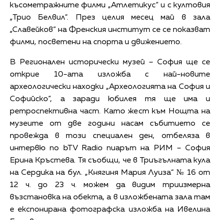
късометражните филми „Атлетикус“ и с култовия
„Трио Белвил“. През целия месец май в зала
„Славейков“ на Френския институт се се показват
филми, посветени на спорта и движението.
В Регионален исторически музей – София ще се
открие 10-ата изложба с най-новите
археологически находки „Археологията на София и
Софийско“, а заради юбилея тя ще има и
ретроспективна част. Като жест към Нощта на
музеите от две години насам събитието се
провежда в този специален ден, отбеляза в
интервю по bTV Radio пиарът на РИМ – София
Ерина Кръстева. Тя съобщи, че в Триъгълната кула
на Сердика на бул. „Княгиня Мария Луиза“ № 16 от
12 ч. до 23 ч. можем да видим триизмерна
възстановка на обекта, а в изложбената зала там
е експонирана фотографска изложба на Ивелина