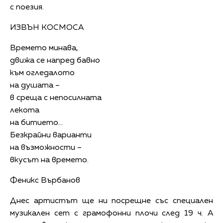
с поезия.
ИЗВЪН КОСМОСА
Времето минава,
движа се напред бавно
към огледалото
на душата –
в среща с непосилната
лекота
на битието…
Безкрайни варианти
на възможности –
вкусът на времето.
Феникс Върбанов
Днес артистът ще ни посрещне със специален
музикален сет с грамофонни плочи след 19 ч. А