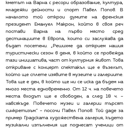
кметът на Варна с ресори образование, култура,
младежки дейности и спорт Павел Попов. В
началото той открои думите на френския
президент Емануел Макрон, който в своя реч
постави Варна на първо място сред
дестинациите в Европа, които си заслужава да
бъдат посетени. „Решихме да открием нашия
туристически сезон в деня, в който се провежда
тази инициатива, част от културния живот. Това
откриване с концерт спектакъл ще е възелът,
който ще сплете изявите в музеите и галериите.
Това ще е ден, в който ще ни се иска да бъдем на
много места едновременно. От 12 ч. на повечето
места входът ще е свободен, а след 18 ч. –
навсякъде. Повечето музеи и галерии търсят
синкретизъм.“ – посочи Павел Попов. Той даде за
пример Градската художествена галерия, където
музикални изпълнения ще поднесат ученици от