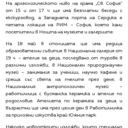
На археологическото ниво на храма „Св. София“
от 15 и от 17 ч. ще има безплатни беседи с
екскурзовод, а Западната порта на Сердика е
петата локация на РИМ – София, която кани
посетители в Нощта на музеите и галериите.
На 18 май в столицата ще има редица
образователни събития: в Национална галерия от
19 ч. – ателие за деца, последвано от турове в
различни изложби; в Национален природонаучен
музей – занимания за ученици, научно кафене и
среща със света на пчелите през деня; в
Националния антропологичен музей –
работилница с бусманска керамика и ателие по
родословие. Ателиета по керамика за деца и
възрастни ще има през целия ден в Работилничка
за приложни изкуства край Южния парк.
Няколко новооткрити изложби, които специално