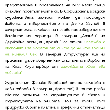
представихме в програмата на bTV Radio също
очакват посетителите си. В Софийската градска
художествена галерия можем да проследим
живота и творчеството на Дечко Узунов в
изчерпателна селекция на негови произведения от
всичките му периоди. В галерия „Архиви“ на
Държавна агенция „Архиви“ се откри
изложба с
експонати за модата от 20-те до 40-те години
на миналия век.
В галерия „Структура“ ще ни
приканят да се обърнем към щастието творбите
на Клас Клустербор от
изложбата „Слънчеви
пейзажи“
.
Художникът Феникс Върбанов откри изложба с
нови творби в галерия „Аросита“, в които разви
своите размисли за структурите в света и
структурата на живота. Той за първи път
придружи своите платна и графични отпечатъци