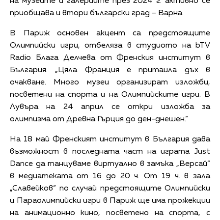
на музеите и галериите през 2024 г. активно се
приобщава и втори български град – Варна.
В Париж основен акцент са предстоящите
Олимпийски игри, отбеляза в студиото на bTV
Radio Блага Делчева от Френския институт в
България: „Цяла Франция е притаила дъх в
очакване. Много музеи организират изложби,
посветени на спорта и на Олимпийските игри. В
Лувъра на 24 април се откри изложба за
олимпизма от Древна Гърция до ден-днешен.“
На 18 май Френският институт в България дава
възможност в последната част на играта Just
Dance да танцуваме виртуално в замъка „Версай“
в медиатеката от 16 до 20 ч. От 19 ч. в зала
„Славейков“ по случай предстоящите Олимпийски
и Параолимпийски игри в Париж ще има прожекции
на анимационно кино, посветено на спорта, с