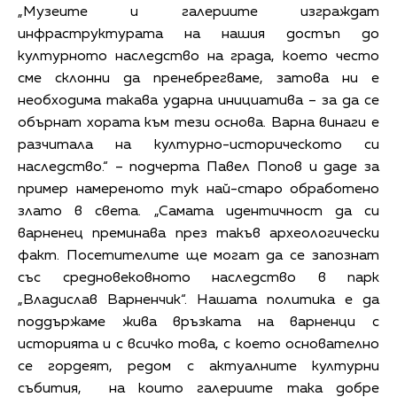
„Музеите и галериите изграждат
инфраструктурата на нашия достъп до
културното наследство на града, което често
сме склонни да пренебрегваме, затова ни е
необходима такава ударна инициатива – за да се
обърнат хората към тези основа. Варна винаги е
разчитала на културно-историческото си
наследство.“ – подчерта Павел Попов и даде за
пример намереното тук най-старо обработено
злато в света. „Самата идентичност да си
варненец преминава през такъв археологически
факт. Посетителите ще могат да се запознат
със средновековното наследство в парк
„Владислав Варненчик“. Нашата политика е да
поддържаме жива връзката на варненци с
историята и с всичко това, с което основателно
се гордеят, редом с актуалните културни
събития, на които галериите така добре