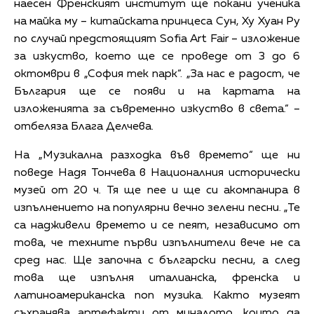
наесен Френският институт ще покани ученика
на майка му – китайската принцеса Сун, Ху Хуан Ру
по случай предстоящият Sofia Art Fair – изложение
за изкуство, което ще се проведе от 3 до 6
октомври в „София тек парк“. „За нас е радост, че
България ще се появи и на картата на
изложенията за съвременно изкуство в света.“ –
отбеляза Блага Делчева.
На „Музикална разходка във времето“ ще ни
поведе Надя Тончева в Националния исторически
музей от 20 ч. Тя ще пее и ще си акомпанира в
изпълнението на популярни вечно зелени песни. „Те
са надживели времето и се пеят, независимо от
това, че техните първи изпълнители вече не са
сред нас. Ще започна с български песни, а след
това ще изпълня италианска, френска и
латиноамериканска поп музика. Както музеят
съхранява артефакти от миналото, които да