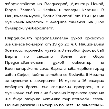
творчеството на Владигеров, Димитър Ненов,
Георги Златев – Черкин и западни класици. В
Национален музей „Борис Христов“ от 19 ч. ще има
музикален маратон с младите таланти на „Нов
български университет“.
Гвардейският представителен духов оркестър
ще изнесе концерт от 19 до 20 ч. в Националния
военноисторически музей, а в неговия филиал във
Варна по същото време ще свири
Представителният духов оркестър на
Военноморските сили. Варна става първият град
извън София, който активно се включва в Нощта
на музеите и галериите. 16 музея и 16 галерии
отварят врати със специални програми, а с
музикално събитие на входа на Морската градина
ще бъде открит летният туристически сезон.
Повече разказа в интервю по Jazz FM заместник-