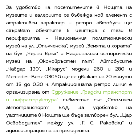
За удобство на посетителите в Нощта на
музеите и галериите се въвежда нов елемент с
атрактивен характер – ретро автобуси ще
свързват обектите в центъра с тези в
периферията – Националния политехнически
музей на ул. „Опълченска“, музей „Земята и хората“
на бул. „Черни връх“ и Националния исторически
музей на „Околовръстен път“. Автобусите
„Чавдар 130“, „Икарус“ модели 260 и 280 и
Mercedes-Benz O305G ще се движат на 20 минути
от 18 до 0:30 ч. Атракционната ретро линия е
организирана от
Сдружение „Градски транспорт
и инфраструктура“
съвместно със „Столичен
автотранспорт“ ЕАД. За удобство на
уастниците в Нощта ще бъде затворен бул. „Цар
Освободител“ между ул. „Г. С. Раковски“ и
администрацията на президента.