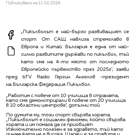
Публикувано на 11.02.2026
„Пикълболът е най-бързо развиващият се
спорт. От САЩ навлиза стремглаво в
Европа и Китай. България е една от най-
силно развитите държави по пикълбол, тъй
като сме на 4-то място от последното
Европейско първенство през 2025г", заяви
пред bTV Radio Гергин Ангелов -президент
на Българска Федерация Пикълбол.
„Работим с повече от 10 училища в страната,
като сме демонстрирали в повече от 20 училища
в 10 областни центрове", допълни той.
По думите му, този спорт свързва хората.
„Пикълболът е социален феномен, който свързва
хората и им помага да се приобщят.
Изключително полезен е за здравето, тъй като
динамиката не е висока. Щадящ е за ставите и