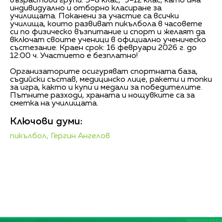
възрастови групи: 5–8 клас, 9–12 клас, като има
индивидуално и отборно класиране за
училищата. Поканени за участие са всички
училища, които развиват пикълбола в часовете
си по физическо възпитание и спорт и желаят да
включат своите ученици в официално ученическо
състезание. Краен срок: 16 февруари 2026 г. до
12:00 ч. Участието е безплатно!
Организаторите осигуряват спортната база,
съдийски състав, медицинско лице, ракети и топки
за игра, както и купи и медали за победителите.
Пътните разходи, храната и нощувките са за
сметка на училищата.
Ключови думи:
пикълбол,
Гергин Ангелов