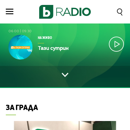
06:00
|
09:30
НА ЖИВО
Тази сутрин
ЗА ГРАДА