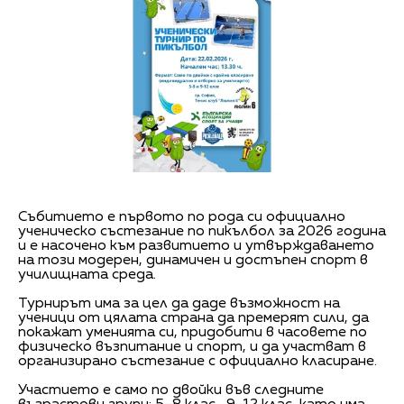
Събитието е първото по рода си официално
ученическо състезание по пикълбол за 2026 година
и е насочено към развитието и утвърждаването
на този модерен, динамичен и достъпен спорт в
училищната среда.
Турнирът има за цел да даде възможност на
ученици от цялата страна да премерят сили, да
покажат уменията си, придобити в часовете по
физическо възпитание и спорт, и да участват в
организирано състезание с официално класиране.
Участието е само по двойки във следните