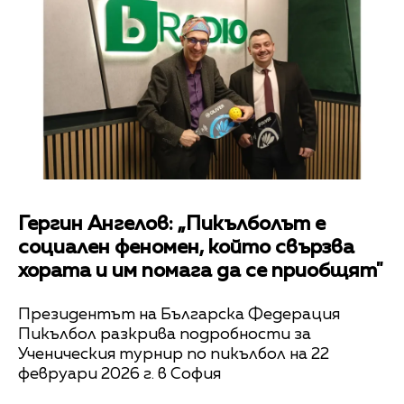
Гергин Ангелов: „Пикълболът е
социален феномен, който свързва
хората и им помага да се приобщят"
Президентът на Българска Федерация
Пикълбол разкрива подробности за
Ученическия турнир по пикълбол на 22
февруари 2026 г. в София