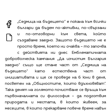
„Седмица на бъдещето“ е покана към всички
българи да бъдем по-активни, по-свързани
и по-отговорни към света, който
създаваме заедно. Защото бъдещето не е
просто време, което ни очаква – то започва
с действията ни днес. Емблематичната
доброволческа кампания „Да изчистим България
заедно“ също ще стане част от „Седмица на
бъдещето“ като естествена част от
инициативата и ще се проведе на 6 юни в деня,
посветен на „Общностите, които вдъхновяват“.
Така денят на голямото почистване се връща към
първоначалната си философия – да подготвим
природата и местата, в които живеем, за
месеците, в които прекарваме повече време навън