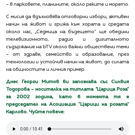
– в парковете, планините, около реките и морето.
С мисия да вдъхновява отговорни избори, активен
начин на живот и грижа към хората и средата
около нас, „Седмица на бъдещето“ ще обедини
телевизионното, радио и дигиталното
съдържание на bTV около важни обществени теми
– от здраве, семейство и образование, през
технологии и устойчив начин на живот, до силата
на общностите и личния пример.
Днес Георги Митов ви запознава със Силвия
Тодорова – носителка на титлата
"
Царица Роза"
за 2002 година, като в момента тя е
председател на Асоциация "Царици на розата"
Карлово. Чуйте повече: