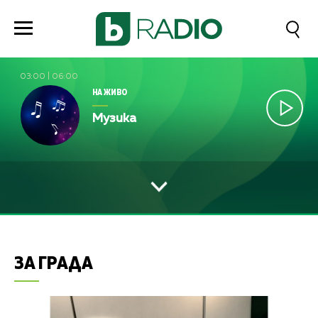
03:00
|
06:00
НА ЖИВО
Музика
ЗА ГРАДА