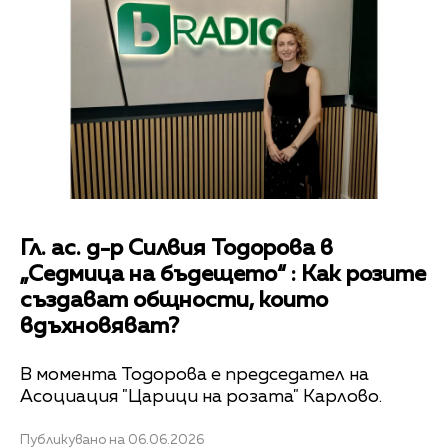
Гл. ас. д-р Силвия Тодорова в
„Седмица на бъдещето“ : Как розите
създават общности, които
вдъхновяват?
В момента Тодорова е председател на
Асоциация "Царици на розата" Карлово.
Публикувано на 06.06.2026