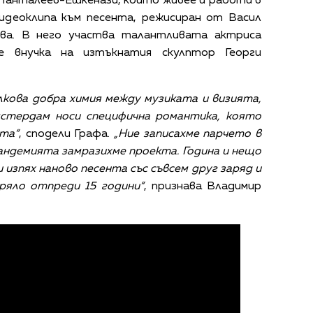
 Панталеев-Ешкенази, който живее и работи в
видеоклипа към песента, режисиран от Васил
ва. В него участва талантливата актриса
е внучка на изтъкнатия скулптор Георги
лкова добра химия между музиката и визията,
Амстердам носи специфична романтика, която
нта“
, сподели Графа.
„Ние записахме парчето в
пандемията замразихме проекта. Година и нещо
и изпях наново песента със съвсем друг заряд и
зряло отпреди 15 години“
, признава Владимир