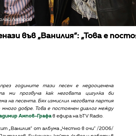
колай Лазаров
енази във „Ванилия“: „Това е пост
 през годините тази песен е недооценена
та ми прозвуча как неговата цигулка би
ма на песента. Бях измислил неговата партия
е много добре. Това е постоянен диалог между
адимир Ампов-Графа
в ефира на bTV Radio.
ит „Ванилия“ от албума „Честно в очи” /2006/