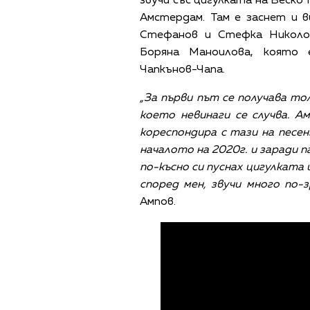
звучи със цигулката на Веско
Амстердам. Там е заснет и 
Стефанов и Стефка Николо
Боряна Маноилова, която 
Чапкънов-Чапа.
„За първи път се получава то
което невинаги се случва. 
кореспондира с тази на песе
началото на 2020г. и заради 
по-късно си пуснах цигулката 
според мен, звучи много по-
Ампов.