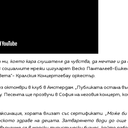
 ми, която кара слушателя да чувства, да мечтае и да с
 в социалните мрежи цигуларят Веско Панталеев-Ешке
света“- Кралския Концертгебау оркестър.
 октомври в клуб в Амстердам. „Публиката остана въ
у. Песента ще прозвучи в София на неговия концерт, ко
аксинация, хората влизат със сертификати.
„Може би
еското здраве на децата. Затварянето води до още 
върнахме се в морски туристически бизнес, който ра