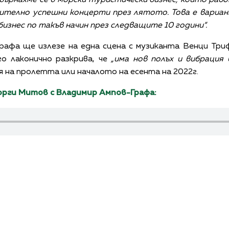
чително успешни концерти през лятото. Това е вариан
изнес по такъв начин през следващите 10 години“.
рафа ще излезе на една сцена с музиканта Венци Триф
го лаконично разкрива, че
„има нов полъх и вибрация 
я на пролетта или началото на есента на 2022г.
орги Митов с Владимир Ампов-Графа: