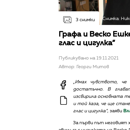
Снимка: Ни
3 снимки
Графа и Веско Ешк
глас и цигулка“
Публикувано на 19.11.2021
Автор: Георги Митов
„Имах чувството, че
достатъчно. В глава
изсвирила основната те
и той каза, че ще стан
глас и цигулка“
, заяви
Вл
За първи път неговият х