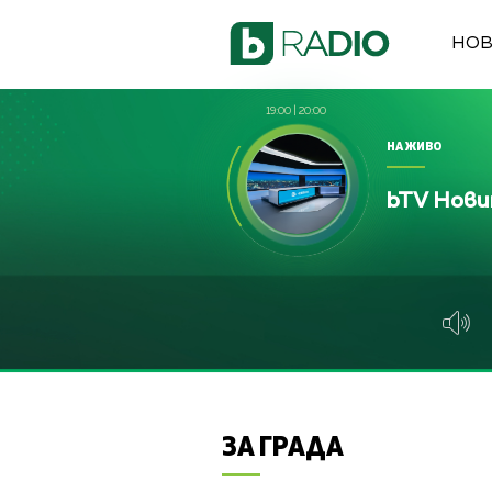
НО
19:00
|
20:00
НА ЖИВО
bTV Нов
ЗА ГРАДА