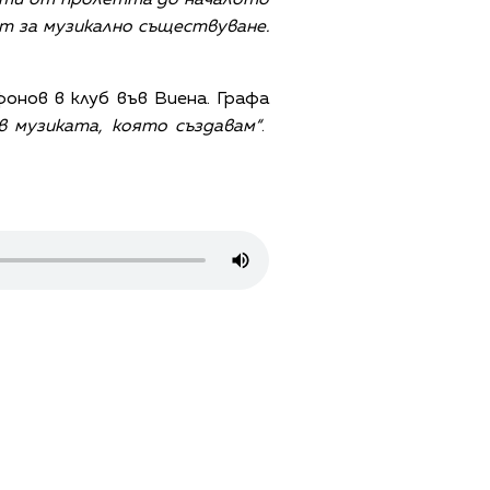
т за музикално съществуване.
онов в клуб във Виена. Графа
в музиката, която създавам“
.