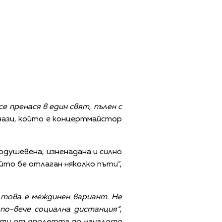
е пренася в един свят, пълен с
нази, който е концертмайстор
одушевена, изненадана и силно
йто бе отлаган няколко пъти“,
 това е междинен вариант. Не
по-вече социална дистанция“
,
боти от пролетта до началото