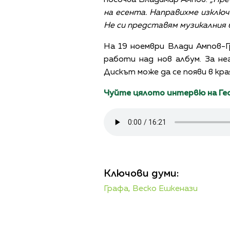
на есента. Направихме изклю
Не си представям музикалния б
На 19 ноември Влади Ампов-Г
работи над нов албум. За не
Дискът може да се появи в кра
Чуйте цялото интервю на Ге
Ключови думи:
Графа,
Веско Ешкенази