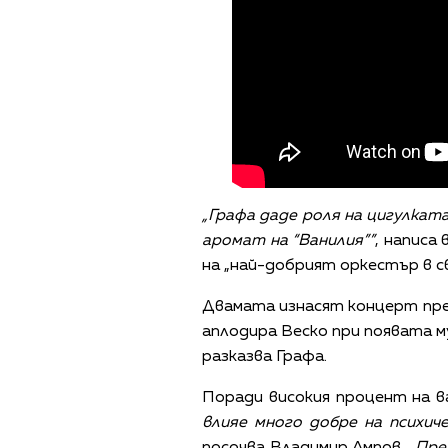
„Графа даде роля на цигулката
аромат на “Ванилия””
, написа
на „най-добрият оркестър в 
Двамата изнасят концерт през
аплодира Веско при появата м
разказва Графа.
Поради високия процент на в
влияе много добре на психич
посочва Владимир Ампов.
„Пре