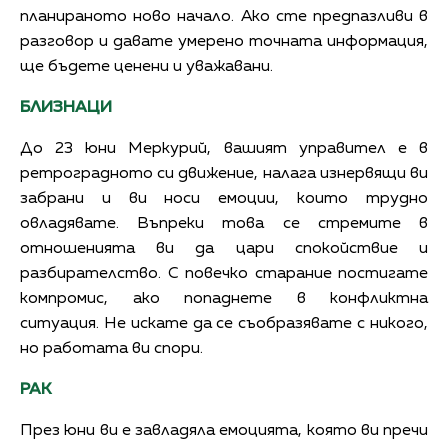
планираното ново начало. Ако сте предпазливи в
разговор и давате умерено точната информация,
ще бъдете ценени и уважавани.
БЛИЗНАЦИ
До 23 юни Меркурий, вашият управител е в
ретроградното си движение, налага изнервящи ви
забрани и ви носи емоции, които трудно
овладявате. Въпреки това се стремите в
отношенията ви да цари спокойствие и
разбирателство. С повечко старание постигате
компромис, ако попаднете в конфликтна
ситуация. Не искате да се съобразявате с никого,
но работата ви спори.
РАК
През юни ви е завладяла емоцията, която ви пречи