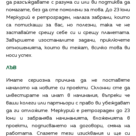
да разсъждавате с разума си или ви подтиква да
помагате, без да сте помолени за това. До 23 юни
Меркурий е ретрограден, налага забрани, които
са потискащи за вас, но полезни, така че не
заставайте срещу себе си и срещу планетата.
Завършете изостаналите задачи, приключете
отношенията, които ви тежат, всичко това ви
носи успех.
ЛЪВ
Имате сериозна причина да не поставяте
началото на новите си проекти. Склонни сте да
инвестирате на инат в начинания, въпреки че
ваши колеги или партньори с право ви убеждават
да ги отложите. Меркурий е ретрограден до 23
юни и забранява начинанията, вложенията в
проекти, подписването на договори, смяна на
работата. Спазете тези изисквания и ще си