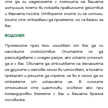
сте да ги надмогнете с помощта на вашата
интуиция, която ви показва правилните действия
и вярната посока. Отворете очите си за истини,
които сте отказвали да приемете, но са важни за
вас.
ВОДОЛЕЙ
Промените през юни изискват от вас да си
наложите спокойствие. Опитайте се да
разсъждавате с хладен разум, ако искате успехът
да е с вас. Обичате да откликвате на желанията
на другите и затова лесно ви използват, а когато
прекалят и решите да спрете, не ви е лесно да ги
откажете от исканията им. В личните
отношения сте щастливи, особено ако при
командировки вземете с вас и вашата брачна
половинка.