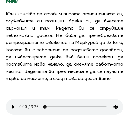
РИБИ
Юни изисква да стабилизирате отношенията си,
служебните си позиции, брака си, да внесете
хармония и там, където ви се струваше
невъзможно досега. Не бива да пренебрегвате
ретроградното движение на Меркурий до 23 юни,
когато ви е забранено да подписвате договори,
да инвестирате даже във ваши проекти, да
поставите ново начало, да сменяте работното
място. Задачата ви през месеца е да се научите
първо да мислите, а след това да действате.