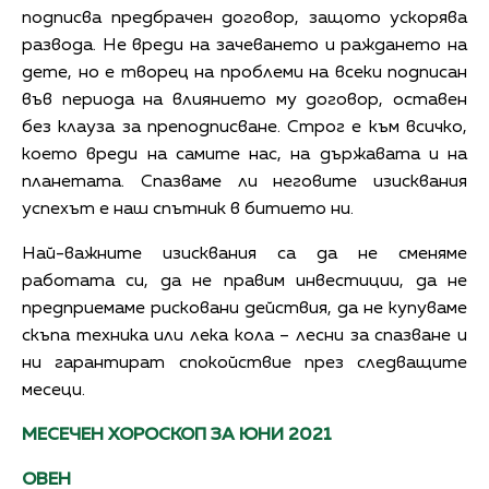
подписва предбрачен договор, защото ускорява
развода. Не вреди на зачеването и раждането на
дете, но е творец на проблеми на всеки подписан
във периода на влиянието му договор, оставен
без клауза за преподписване. Строг е към всичко,
което вреди на самите нас, на държавата и на
планетата. Спазваме ли неговите изисквания
успехът е наш спътник в битието ни.
Най-важните изисквания са да не сменяме
работата си, да не правим инвестиции, да не
предприемаме рисковани действия, да не купуваме
скъпа техника или лека кола – лесни за спазване и
ни гарантират спокойствие през следващите
месеци.
МЕСЕЧЕН
ХОРОСКОП
ЗА
ЮНИ
2021
ОВЕН