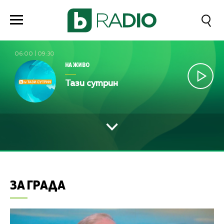
06:00
|
09:30
НА ЖИВО
Тази сутрин
ЗА ГРАДА