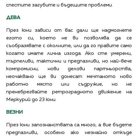
спестите загубите и бъдещите проблеми.
ДЕВА
През юни зависи от вас дали ще надмогнете
егото си, което не ви позволява да се
съобразявате с околните, или да го правите само
когато имате лична изгода. Ако сте умерени,
търпеливи, тактични и предпазливи, но най-вече
компромисни, нови делови партньорства,
неочаквано ще ви донесат мечтаното ново
работно място или съдружие, но не
пренебрегвайте ретроградното движение на
Меркурий до 23 юни.
ВЕЗНИ
През юни запознанствата са много, а вие бъдете
предпазливи, особено ако незнайно откъде