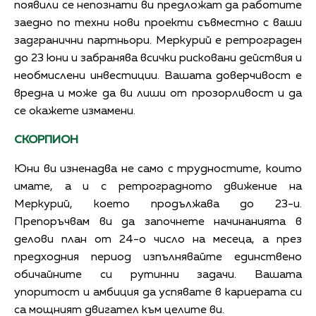
появили се непознати ви предложат да работите
заедно по техни нови проекти съвместно с ваши
задгранични партньори. Меркурий е ретрограден
до 23 юни и забранява всички рисковани действия и
необмислени инвестиции. Вашата доверчивост е
вредна и може да ви лиши от прозорливост и да
се окажете измамени.
СКОРПИОН
Юни ви изненадва не само с трудностите, които
имате, а и с ретроградното движение на
Меркурий, което продължава до 23-и.
Препоръчвам ви да започнете начинанията в
делови план от 24-о число на месеца, а през
предходния период изпълнявайте единствено
обичайните си рутинни задачи. Вашата
упоритост и амбиция да успявате в кариерата си
са мощният двигател към целите ви.