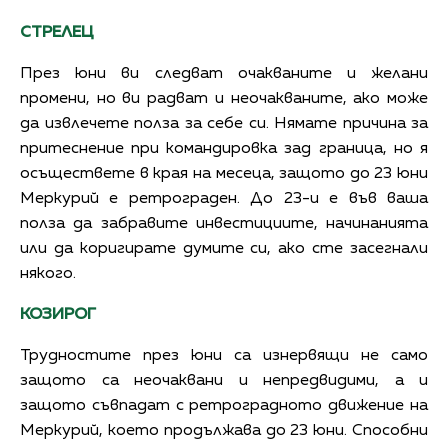
СТРЕЛЕЦ
През юни ви следват очакваните и желани
промени, но ви радват и неочакваните, ако може
да извлечете полза за себе си. Нямате причина за
притеснение при командировка зад граница, но я
осъществете в края на месеца, защото до 23 юни
Меркурий е ретрограден. До 23-и е във ваша
полза да забравите инвестициите, начинанията
или да коригирате думите си, ако сте засегнали
някого.
КОЗИРОГ
Трудностите през юни са изнервящи не само
защото са неочаквани и непредвидими, а и
защото съвпадат с ретроградното движение на
Меркурий, което продължава до 23 юни. Способни