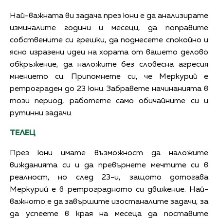
Най-важната ви задача през юни е да анализирате
изминалите години и месеци, да поправите
собствените си грешки, да поднесете спокойно и
ясно изразени идеи на хората от вашето делово
обкръжение, да наложите без словесна агресия
мнението си. Припомнете си, че Меркурий е
ретрограден до 23 юни. Забравете начинанията в
този период, работете само обичайните си и
рутинни задачи.
ТЕЛЕЦ
През юни имате възможност да наложите
вижданията си и да превърнете мечтите си в
реалност, но след 23-и, защото дотогава
Меркурий е в ретроградното си движение. Най-
важното е да завършите изостаналите задачи, за
да успеете в края на месеца да поставите