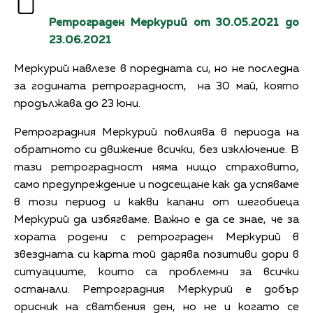
Ретрограден
Меркурий
от
30.05.2021
до
23.06.2021
Меркурий навлезе в поредната си, но не последна
за годината ретроградност, на 30 май, която
продължава до 23 юни.
Ретроградния Меркурий повлиява в периода на
обратното си движение всички, без изключение. В
тази ретроградност няма нищо страховито,
само предупреждение и подсещане как да успяваме
в този период и какви капани от шегобиеца
Меркурий да избягваме. Важно е да се знае, че за
хората родени с ретрограден Меркурий в
звездната си карта той дарява позитиви дори в
ситуациите, които са проблемни за всички
останали. Ретроградния Меркурий е добър
орисник на сватбения ден, но не и когато се