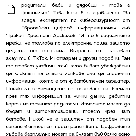
родители, баби и дядовци - това е
фишингът” Това каза в предаването “За
града” експертът по киберсигурност от
Европейски цифров информационен хъб
"Тракия
" Християн Даскалов.
“И то в социалните
мрежи, не толкова по електронна поща, защото
децата от по-ранна възраст си създават
акаунти в TikTok, Инстаграм и други подобни. Там
те стават уязвими, тъй като биват убеждавани
да кликнат на опасни линкове или да споделят
информация, която е от чувствителен характер.
Понякога измамниците се опитват да вземат
през тях информация за лични данни, дебитни
карти на техните родители. Измамите могат да
бъдат и автоматизирани, тоест чрез чат
ботове. Никой не е защитен от подобен тип
измами в интернет пространството. Цифровите
хъбове безплатно могат да влязат във всяко едно