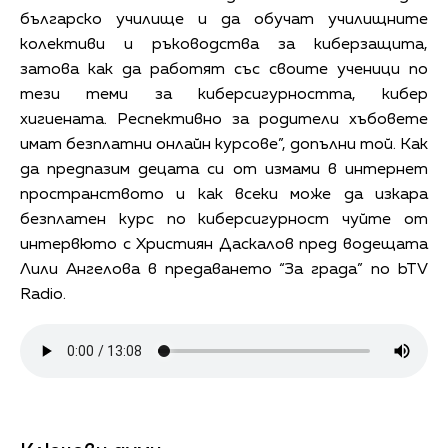
българско училище и да обучат училищните
колективи и ръководства за киберзащита,
затова как да работят със своите ученици по
тези теми за киберсигурността, кибер
хигиената. Респективно за родители хъбовете
имат безплатни онлайн курсове”, допълни той. Как
да предпазим децата си от измами в интернет
пространството и как всеки може да изкара
безплатен курс по киберсигурност чуйте от
интервюто с Християн Даскалов пред водещата
Лили Ангелова в предаването “За града” по bTV
Radio.