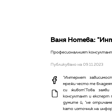
Снимка: Личен архив на Ваня
Ваня Нотева: "Ин
Професионалният консултант 
Публикувано на 09.11.2023
"Интернет зависимос
мрежи често те владеят
си живот".Това заяв
консултант и експерт 
думите й, "не отрича
като източник на инфо