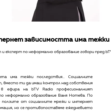
 Нотева
тернет зависимостта има тежки 
и експерт по неформално образование говори пред bT
тта има тежки последствия... Социалните
, вместо ти да имаш контрол над собствения
и в ефира на bTV Radio професионалният
по неформално образование
Ваня Нотева. По
ме ползите от социалните мрежи и интернет
рмация, но се противопоставяме ежедневието