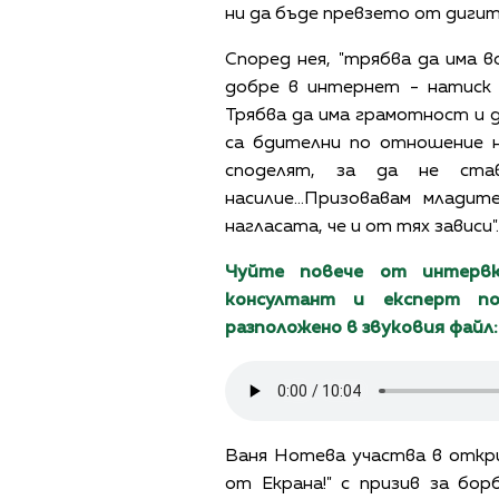
ни да бъде превзето от дигит
Според нея, "трябва да има 
добре в интернет - натиск 
Трябва да има грамотност и 
са бдителни по отношение н
споделят, за да не ста
насилие...Призовавам млад
нагласата, че и от тях зависи".
Чуйте повече от интервю
консултант и експерт по
разположено в звуковия файл:
Ваня Нотева участва в откри
от Екрана!" с призив за бо