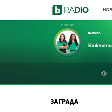
НО
18:00
|
19:00
НА ЖИВО
Важното,
ЗА ГРАДА