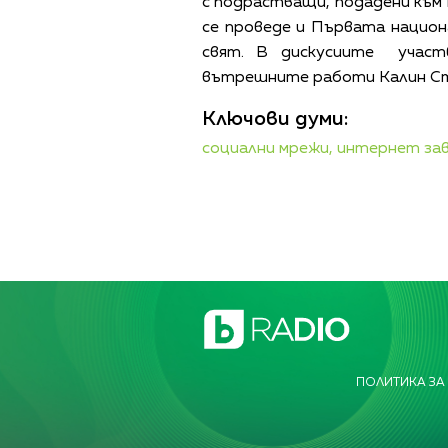
с подрастващи, подадени към 
се проведе и Първата национ
свят. В дискусиите участ
вътрешните работи Калин Сто
Ключови думи:
социални мрежи,
интернет зав
ПОЛИТИКА ЗА