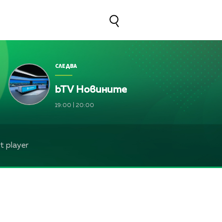
СЛЕДВА
bTV Новините
силева и Лили Ангелова
19:00
|
20:00
 player