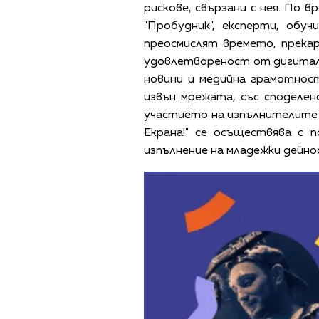
рискове, свързани с нея. По 
"Пробудник", експерти, обу
преосмислят времето, прека
удовлетвореност от дигиталн
новини и медийна грамотнос
извън мрежата, със споделен
участието на изпълнителите 
Екрана!" се осъществява с
изпълнение на младежки дейнос