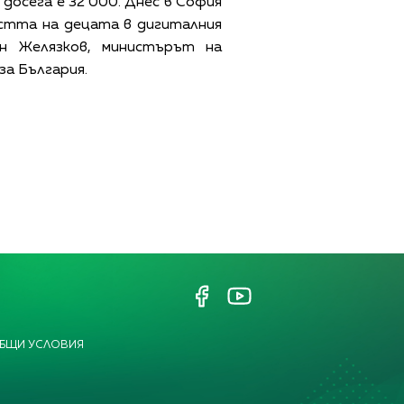
досега е 32 000. Днес в София
остта на децата в дигиталния
н Желязков, министърът на
а България.
БЩИ УСЛОВИЯ