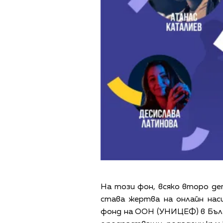
На този фон, всяко второ дет
става жертва на онлайн нас
фонд на ООН (УНИЦЕФ) в Бълг