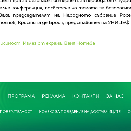
Центъра за безопасен интернет, за периода от януари 
ална конференция, посветена на темата за безопасн
ваха председателят на Народното събрание Росе
янов, Кристина де Бройн, представител на УНИЦЕФ з
исимост,
Излез от екрана,
Ваня Нотева
ПРОГРАМА
РЕКЛАМА
КОНТАКТИ
ЗА НАС
 ПОВЕРИТЕЛНОСТ
КОДЕКС ЗА ПОВЕДЕНИЕ НА ДОСТАВЧИЦИТЕ
О