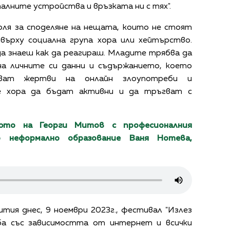
алните устройства и връзката ни с тях".
воля за споделяне на нещата, които не стоят
върху социална група хора или хейтърство.
да знаеш как да реагираш. Младите трябва да
а личните си данни и съдържанието, което
ват жертви на онлайн злоупотреби и
ите хора да бъдат активни и да тръгват с
то на Георги Митов с професионалния
 неформално образование Ваня Нотева,
тия днес, 9 ноември 2023г., фестивал "Излез
рба със зависимостта от интернет и всички