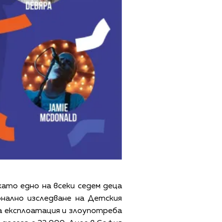
като едно на всеки седем деца
нално изследване на Детския
а експлоатация и злоупотреба