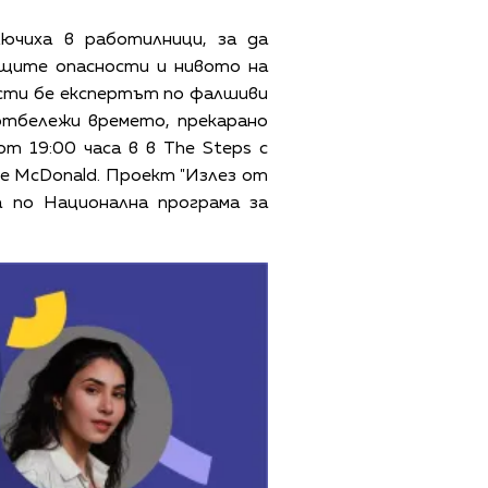
лючиха в работилници, за да
ещите опасности и нивото на
ости бе експертът по фалшиви
отбележи времето, прекарано
от 19:00 часа в в
The Steps
с
e McDonald. Проект "Излез от
 по Национална програма за